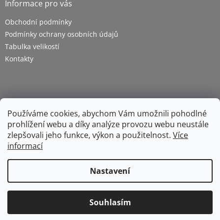
Informace pro vás
Obchodní podmínky
Podmínky ochrany osobních údajů
Tabulka velikostí
Kontakty
Používáme cookies, abychom Vám umožnili pohodlné
prohlížení webu a díky analýze provozu webu neustále
zlepšovali jeho funkce, výkon a použitelnost.
Více
informací
Vytvořil Shoptet
Nastavení
Copyright 2026
ZETRA - pracovní oděvy s.r.o.
. Všechna
práva vyhrazena.
Upravit nastavení cookies
Souhlasím
S
1
2
t