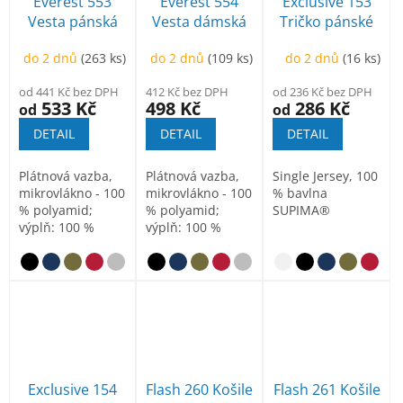
Everest 553
Everest 554
Exclusive 153
Vesta pánská
Vesta dámská
Tričko pánské
do 2 dnů
(263 ks)
do 2 dnů
(109 ks)
do 2 dnů
(16 ks)
od 441 Kč bez DPH
412 Kč bez DPH
od 236 Kč bez DPH
533 Kč
498 Kč
286 Kč
od
od
DETAIL
DETAIL
DETAIL
Plátnová vazba,
Plátnová vazba,
Single Jersey, 100
mikrovlákno - 100
mikrovlákno - 100
% bavlna
% polyamid;
% polyamid;
SUPIMA®
výplň: 100 %
výplň: 100 %
polyester
polyester
Exclusive 154
Flash 260 Košile
Flash 261 Košile