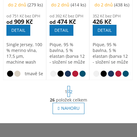
do 2 dnů
(279 ks)
do 2 dnů
(414 ks)
do 2 dnů
(438 ks)
od 751 Kč bez DPH
od 392 Kč bez DPH
352 Kč bez DPH
909 Kč
474 Kč
426 Kč
od
od
DETAIL
DETAIL
DETAIL
Single Jersey, 100
Pique, 95 %
Pique, 95 %
% merino vlna,
bavlna, 5 %
bavlna, 5 %
17,5 µm,
elastan (barva 12
elastan (barva 12
machine wash
- složení se může
- složení se může
lišit - 80 %
lišit - 80 %
tmavě šedý melír
bavlna, 15 %...
bavlna, 15 %...
tmavě šedý melír
S
1
2
t
r
26
položek celkem
O
á
v
NAHORU
n
l
k
o
á
v
Z
d
á
a
á
n