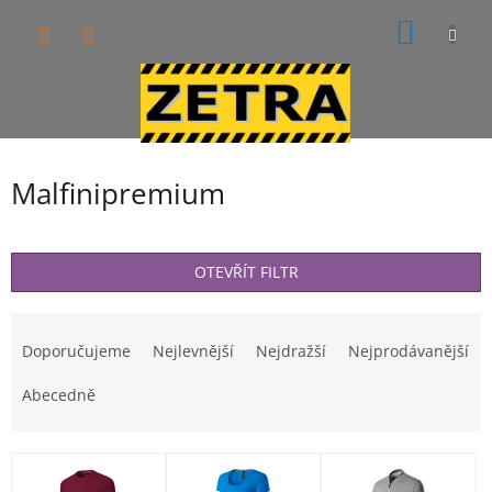
Přejít
NÁKUP
na
obsah
KOŠÍK
Malfinipremium
OTEVŘÍT FILTR
Ř
a
Doporučujeme
Nejlevnější
Nejdražší
Nejprodávanější
z
e
Abecedně
n
í
V
p
ý