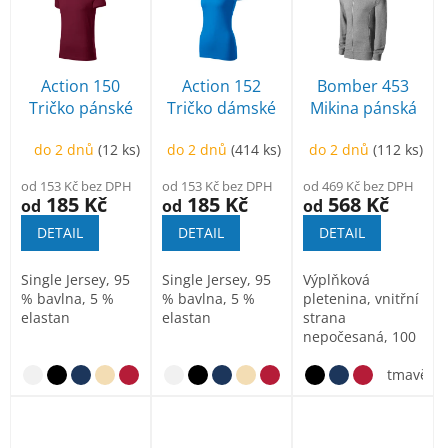
r
p
o
i
d
s
u
p
Action 150
Action 152
Bomber 453
k
r
Tričko pánské
Tričko dámské
Mikina pánská
t
o
ů
d
do 2 dnů
(12 ks)
do 2 dnů
(414 ks)
do 2 dnů
(112 ks)
u
od 153 Kč bez DPH
od 153 Kč bez DPH
od 469 Kč bez DPH
k
185 Kč
185 Kč
568 Kč
od
od
od
t
DETAIL
DETAIL
DETAIL
ů
Single Jersey, 95
Single Jersey, 95
Výplňková
% bavlna, 5 %
% bavlna, 5 %
pletenina, vnitřní
elastan
elastan
strana
nepočesaná, 100
% bavlna (barva
12 - složení se...
tmavě še