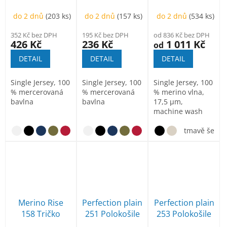
pánská
dámská
pánské
do 2 dnů
(203 ks)
do 2 dnů
(157 ks)
do 2 dnů
(534 ks)
352 Kč bez DPH
195 Kč bez DPH
od 836 Kč bez DPH
426 Kč
236 Kč
1 011 Kč
od
DETAIL
DETAIL
DETAIL
Single Jersey, 100
Single Jersey, 100
Single Jersey, 100
% mercerovaná
% mercerovaná
% merino vlna,
bavlna
bavlna
17,5 µm,
machine wash
tmavě šedý 
Merino Rise
Perfection plain
Perfection plain
158 Tričko
251 Polokošile
253 Polokošile
dámské
pánská
dámská