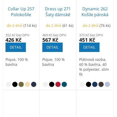
Collar Up 257
Dress up 271
Dynamic 262
Polokošile
Šaty dámské
Košile pánská
dámská
do 2 dnů
(114 ks)
do 2 dnů
(61 ks)
do 2 dnů
(76 ks)
352 Kč bez DPH
469 Kč bez DPH
373 Kč bez DPH
426 Kč
567 Kč
451 Kč
DETAIL
DETAIL
DETAIL
Pique, 100 %
Pique, 100 %
Plátnová vazba,
bavlna
bavlna
60 % bavlna, 40
% polyester, slim
fit