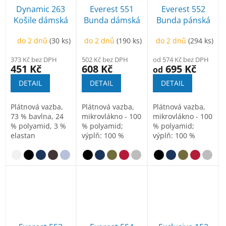
Dynamic 263
Everest 551
Everest 552
Košile dámská
Bunda dámská
Bunda pánská
do 2 dnů
(30 ks)
do 2 dnů
(190 ks)
do 2 dnů
(294 ks)
373 Kč bez DPH
502 Kč bez DPH
od 574 Kč bez DPH
451 Kč
608 Kč
695 Kč
od
DETAIL
DETAIL
DETAIL
Plátnová vazba,
Plátnová vazba,
Plátnová vazba,
73 % bavlna, 24
mikrovlákno - 100
mikrovlákno - 100
% polyamid, 3 %
% polyamid;
% polyamid;
elastan
výplň: 100 %
výplň: 100 %
polyester
polyester