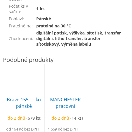
Počet ks v
1 ks
sáčku
:
Pohlaví
:
Pánské
Pratelné na
:
pratelné na 30 °C
digitální potisk, výšivka, sítotisk, transfer
Zhodnocení
:
digitální, litho transfer, transfer
sítotiskový, výměna labelu
Brave 155 Triko
MANCHESTER
pánské
pracovní
poloholeňová
do 2 dnů
(679 ks)
do 2 dnů
(14 ks)
od 164 Kč bez DPH
1 669 Kč bez DPH