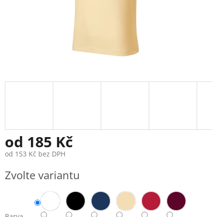
od
185 Kč
od
153 Kč
bez DPH
Měrná
Zvolte variantu
cena:
Barva