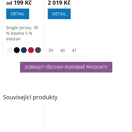
199 Kč
2 019 Kč
od
DETAIL
DETAIL
Single Jersey, 95
% bavlna 5 %
elastan
39
40
41
42
43
44
45
ZOBRAZIT VŠECHNY PODOBNÉ PRODUKTY
Související produkty