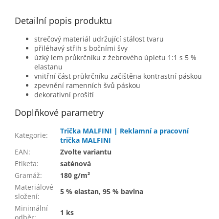
Detailní popis produktu
strečový materiál udržující stálost tvaru
přiléhavý střih s bočními švy
úzký lem průkrčníku z žebrového úpletu 1:1 s 5 %
elastanu
vnitřní část průkrčníku začištěna kontrastní páskou
zpevnění ramenních švů páskou
dekorativní prošití
Doplňkové parametry
Trička MALFINI | Reklamní a pracovní
Kategorie
:
trička MALFINI
EAN
:
Zvolte variantu
Etiketa
:
saténová
Gramáž
:
180 g/m²
Materiálové
5 % elastan, 95 % bavlna
složení
:
Minimální
1 ks
odběr
: