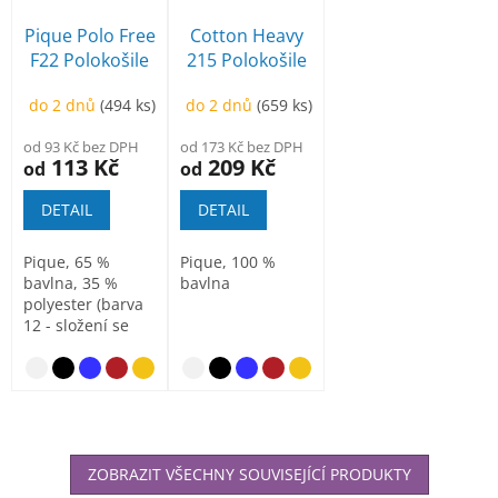
Pique Polo Free
Cotton Heavy
F22 Polokošile
215 Polokošile
dětská
pánská
do 2 dnů
(494 ks)
do 2 dnů
(659 ks)
od 93 Kč bez DPH
od 173 Kč bez DPH
113 Kč
209 Kč
od
od
DETAIL
DETAIL
Pique, 65 %
Pique, 100 %
bavlna, 35 %
bavlna
polyester (barva
12 - složení se
může lišit - 85 %
bavlna, 15...
nebesky modrá
tmavě šedý me
nebesky
ZOBRAZIT VŠECHNY SOUVISEJÍCÍ PRODUKTY