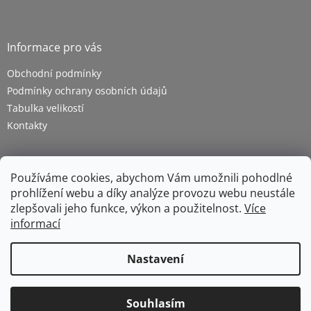
Informace pro vás
Obchodní podmínky
Podmínky ochrany osobních údajů
Tabulka velikostí
Kontakty
Používáme cookies, abychom Vám umožnili pohodlné
prohlížení webu a díky analýze provozu webu neustále
zlepšovali jeho funkce, výkon a použitelnost.
Více
informací
Vytvořil Shoptet
Nastavení
Copyright 2026
ZETRA - pracovní oděvy s.r.o.
. Všechna
Souhlasím
práva vyhrazena.
Upravit nastavení cookies