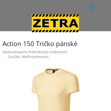
Přejít
NÁKUP
na
obsah
KOŠÍK
Action 150 Tričko pánské
Průměrné
Neohodnoceno
Podrobnosti hodnocení
hodnocení
Značka:
Malfinipremium
produktu
je
0,0
z
5
hvězdiček.