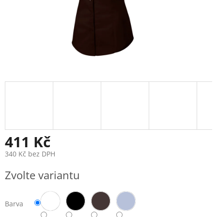
411 Kč
340 Kč bez DPH
Měrná
Zvolte variantu
cena:
Barva