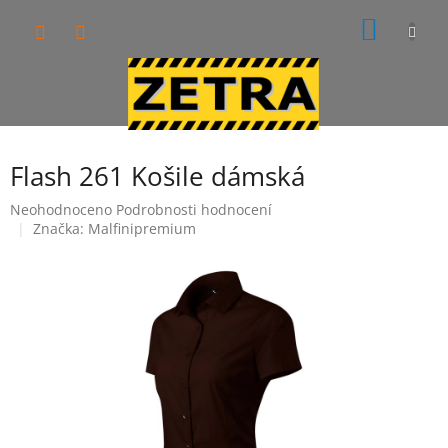
Přejít
NÁKUP
na
obsah
KOŠÍK
Flash 261 Košile dámská
Průměrné
Neohodnoceno
Podrobnosti hodnocení
hodnocení
Značka:
Malfinipremium
produktu
je
0,0
z
5
hvězdiček.