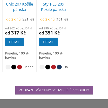
Chic 207 Košile
Style LS 209
pánská
Košile pánská
do 2 dnů
(221 ks)
do 2 dnů
(161 ks)
od 262 Kč bez DPH
od 290 Kč bez DPH
317 Kč
351 Kč
od
od
DETAIL
DETAIL
Popelín, 100 %
Popelín, 100 %
bavlna
bavlna
nebesky modrá
nebesky modrá
ZOBRAZIT VŠECHNY SOUVISEJÍCÍ PRODUKTY
Z
á