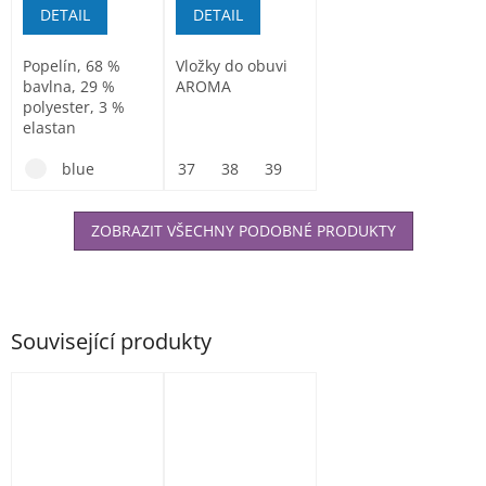
DETAIL
DETAIL
Popelín, 68 %
Vložky do obuvi
bavlna, 29 %
AROMA
polyester, 3 %
elastan
blue
37
38
39
40
41
42
43
ZOBRAZIT VŠECHNY PODOBNÉ PRODUKTY
Související produkty