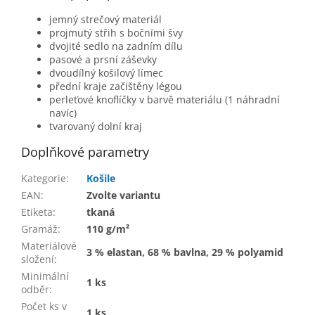
jemný strečový materiál
projmutý střih s bočními švy
dvojité sedlo na zadním dílu
pasové a prsní záševky
dvoudílný košilový límec
přední kraje začištěny légou
perleťové knoflíčky v barvě materiálu (1 náhradní
navíc)
tvarovaný dolní kraj
Doplňkové parametry
Kategorie
:
Košile
EAN
:
Zvolte variantu
Etiketa
:
tkaná
Gramáž
:
110 g/m²
Materiálové
3 % elastan, 68 % bavlna, 29 % polyamid
složení
:
Minimální
1 ks
odběr
:
Počet ks v
1 ks