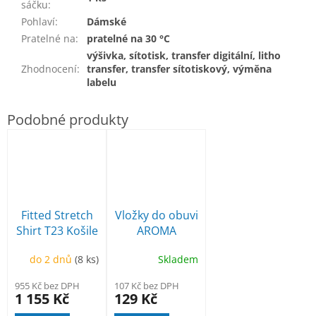
sáčku
:
Pohlaví
:
Dámské
Pratelné na
:
pratelné na 30 °C
výšivka, sítotisk, transfer digitální, litho
Zhodnocení
:
transfer, transfer sítotiskový, výměna
labelu
Fitted Stretch
Vložky do obuvi
Shirt T23 Košile
AROMA
pánská
do 2 dnů
(8 ks)
Skladem
955 Kč bez DPH
107 Kč bez DPH
1 155 Kč
129 Kč