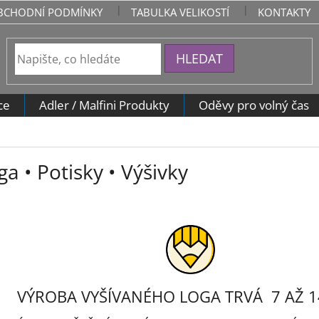
BCHODNÍ PODMÍNKY
TABULKA VELIKOSTÍ
KONTAKTY
HLEDAT
ce
Adler / Malfini Produkty
Oděvy pro volný čas
ga • Potisky • Výšivky
VÝROBA VYŠÍVANÉHO LOGA TRVÁ 7 AŽ 1