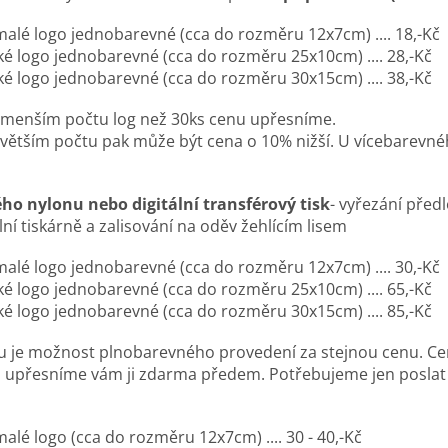
malé logo jednobarevné (cca do rozměru 12x7cm) .... 18,-Kč
nobarevné (cca do rozměru 25x10cm) .... 28,-Kč
nobarevné (cca do rozměru 30x15cm) .... 38,-Kč
očtu log než 30ks cenu upřesníme.
tu pak může být cena o 10% nižší. U vícebarevného 
ého nylonu
nebo digitální transférový tisk
- vyřezání před
ální tiskárně a zalisování na oděv žehlícím lisem
malé logo jednobarevné (cca do rozměru 12x7cm) .... 30,-Kč
nobarevné (cca do rozměru 25x10cm) .... 65,-Kč
nobarevné (cca do rozměru 30x15cm) .... 85,-Kč
 je možnost plnobarevného provedení za stejnou cenu. Cen
 a upřesníme vám ji zdarma předem. Potřebujeme jen poslat
alé logo (cca do rozměru 12x7cm) .... 30 - 40,-Kč