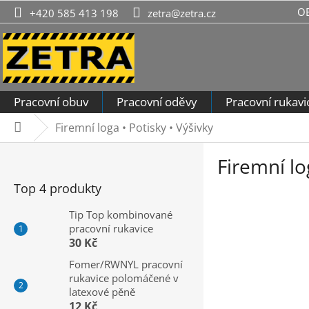
Přejít
O
+420 585 413 198
zetra@zetra.cz
na
obsah
Pracovní obuv
Pracovní oděvy
Pracovní rukavi
Firemní loga • Potisky • Výšivky
Domů
P
Firemní lo
o
s
Top 4 produkty
t
r
Tip Top kombinované
pracovní rukavice
a
30 Kč
n
n
Fomer/RWNYL pracovní
rukavice polomáčené v
í
latexové pěně
p
12 Kč