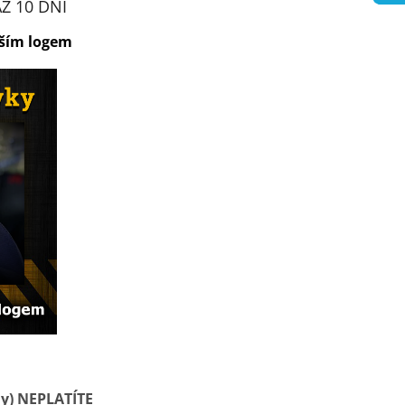
AŽ 10 DNÍ
aším logem
ny) NEPLATÍTE