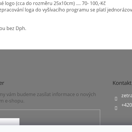
a do rozměru 25x10cm) .... 70- 100,-Kč
oga do vyšívacího programu se platí jednorázový pop
ou bez Dph.
er
Kontakt
a my vám budeme zasílat informace o nových
zetr
m e-shopu.
+420