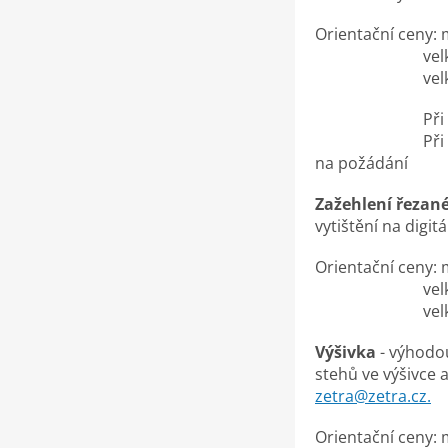
Orientační ceny: 
velké logo jed
velké logo jed
Při menším p
Při větším poč
na požádání
Zažehlení řezan
vytištění na digit
Orientační ceny: 
velké logo jed
velké logo jed
Výšivka
- výhodou
stehů ve výšivce
zetra@zetra.cz.
Orientační ceny: m