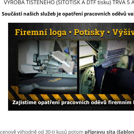
VÝROBA TIŠTĚNÉHO (SÍTOTISK A DTF tisku) TRVÁ 5 
Součástí našich služeb je opatření pracovních oděvů v
 cenově výhodně od 30-ti kusů potom
přípravu síta (šablo