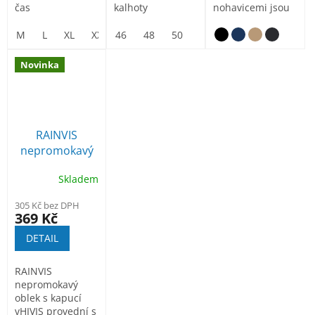
čas
kalhoty
nohavicemi jsou
vyrobeny z hlavní
tkaniny RIP-
M
L
XL
XXL
46
3XL
48
50
54
56
58
60
STOP...
Novinka
RAINVIS
nepromokavý
oblek s
Skladem
reflexními
pruhy
305 Kč bez DPH
369 Kč
DETAIL
RAINVIS
nepromokavý
oblek s kapucí
vHIVIS provední s