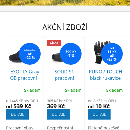
v
n
í
AKČNÍ ZBOŽÍ
o
d
Akce
ě
od
698 Kč
v
399 Kč
11 Kč
až
–7 %
až
–22 %
y
–28 %
s
TEXO FLY Gray
SOLID S1
PUNO / TOUCH
.
OB pracovní
pracovní
black rukavice
r
polobotka
kotníková obuv
povrstvené
Skladem
Skladem
Skladem
s ocelovou špicí
polyuretanem
.
o
od 445 Kč bez DPH
305 Kč bez DPH
od 8 Kč bez DPH
539 Kč
369 Kč
10 Kč
od
od
.
DETAIL
DETAIL
DETAIL
Pracovní obuv
Bezpečnostní
Pletené bezešvé