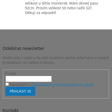
velikost u téhle monterek. Mám obvod pasu
92cm. Prosím velikost 50 nebo radši 52?.
Děkuji za odpověď
Z
á
p
a
Odebírat newsletter
t
Vložte svůj e-mail a my vám budeme zasílat informace o nových
í
produktech na našem e-shopu.
E-mail
Souhlasím s
podmínkami ochrany osobních údajů
PŘIHLÁSIT SE
Kontakt