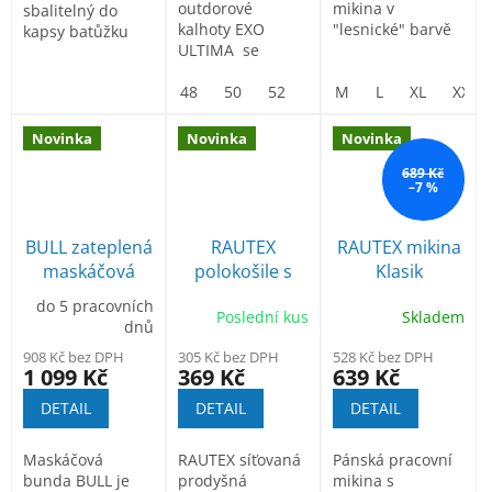
outdorové
mikina v
sbalitelný do
kalhoty EXO
"lesnické" barvě
kapsy batůžku
ULTIMA se
vyznačují
moderním,
48
50
52
54
M
56
L
58
XL
60
XXL
módním a
atraktivním...
Novinka
Novinka
Novinka
689 Kč
–7 %
BULL zateplená
RAUTEX
RAUTEX mikina
maskáčová
polokošile s
Klasik
bunda
reflexními
do 5 pracovních
Poslední kus
Skladem
prvky
dnů
908 Kč bez DPH
305 Kč bez DPH
528 Kč bez DPH
1 099 Kč
369 Kč
639 Kč
DETAIL
DETAIL
DETAIL
Maskáčová
RAUTEX síťovaná
Pánská pracovní
bunda BULL je
prodyšná
mikina s