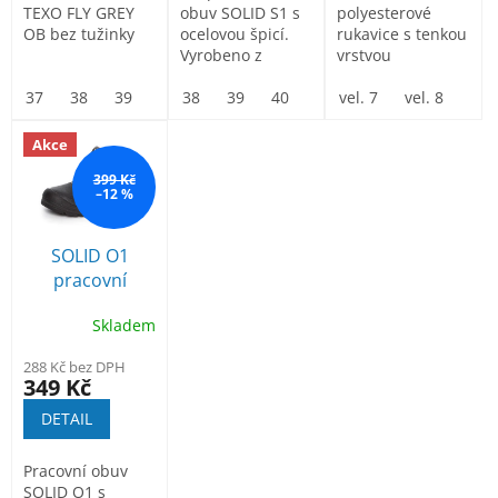
TEXO FLY GREY
obuv SOLID S1 s
polyesterové
OB bez tužinky
ocelovou špicí.
rukavice s tenkou
Vyrobeno z
vrstvou
hovězí štípané
polyuretanu v
37
38
39
40
kůže. Podešev z...
38
41
39
42
40
43
41
44
dlani a na
vel. 7
42
45
43
vel. 8
46
44
47
vel.
prstech...
Akce
399 Kč
–12 %
SOLID O1
pracovní
kotníková obuv
Skladem
bez ocelové
špice
288 Kč bez DPH
349 Kč
DETAIL
Pracovní obuv
SOLID O1 s