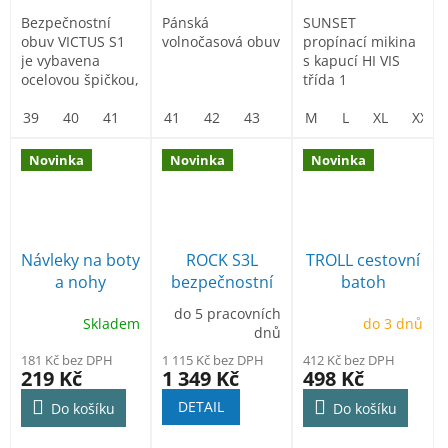
Bezpečnostní
Pánská
SUNSET
obuv VICTUS S1
volnočasová obuv
propínací mikina
je vybavena
s kapucí HI VIS
ocelovou špičkou,
třída 1
semišová kůže
39
40
41
42
41
43
42
44
43
45
44
46
M
45
L
47
46
XL
XXL
Novinka
Novinka
Novinka
Návleky na boty
ROCK S3L
TROLL cestovní
a nohy
bezpečnostní
batoh
polobotka
do 5 pracovních
Skladem
do 3 dnů
dnů
181 Kč bez DPH
1 115 Kč bez DPH
412 Kč bez DPH
219 Kč
1 349 Kč
498 Kč
DETAIL
Do košíku
Do košíku