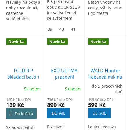
Bezpečnostní
Návleky na boty a
Batoh vhodný na
obuv ROCK S3L v
nohy rozepínací,
cesty, výlety nebo
inovativní verzi
částečně
i do města
se systémem
voděodolné,
šněrování
vhodné i na
SPINPRO,
39
40
41
42
43
44
45
turistiku
podešev...
Novinka
Novinka
Novinka
FOLD RIP
EXO ULTIMA
WALD Hunter
skládací batoh
pracovní
fleecová mikina
outdorové
do 5 pracovních
Skladem
Skladem
kalhoty
dnů
140 Kč bez DPH
736 Kč bez DPH
495 Kč bez DPH
169 Kč
890 Kč
599 Kč
DETAIL
DETAIL
Do košíku
Pracovní
Lehká fleecová
Skládací batoh