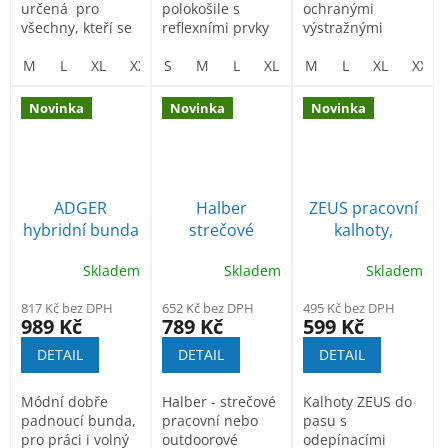
určená pro
polokošile s
ochranými
všechny, kteří se
reflexními prvky
výstražnými
chtějí pohybovat
prvky
v přírodě...
M
L
XL
XXL
S
3XL
M
L
XL
XXL
M
L
3XL
XL
XXL
Novinka
Novinka
Novinka
ADGER
Halber
ZEUS pracovní
hybridní bunda
strečové
kalhoty,
pracovní
odepínací
Skladem
Skladem
Skladem
outdoorové
nohavice
kalhoty
817 Kč bez DPH
652 Kč bez DPH
495 Kč bez DPH
989 Kč
789 Kč
599 Kč
DETAIL
DETAIL
DETAIL
Módní dobře
Halber - strečové
Kalhoty ZEUS do
padnoucí bunda,
pracovní nebo
pasu s
pro práci i volný
outdoorové
odepínacími