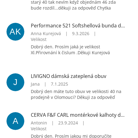
starý 40 tak nevím když objednám 46 zda
bude rozdíl...děkuji za odpověď Chytka
Performance 521 Softshellová bunda dámská
AK
Anna Kurejová
|
9.3.2026
|
Velikost
Dobrý den. Prosím jaká je velikost
Xl.Přirovnání k čislum .Děkuji Kurejová
LIVIGNO dámská zateplená obuv
J
Jana
|
7.1.2025
Dobrý den máte tuto obuv ve velikosti 40 na
prodejně v Olomouci? Děkuji za odpověď
CERVA F&F CARL montérkové kalhoty do pasu šedé
A
Antonin
|
23.9.2024
|
Velikost
Dobrý den. Prosím jakou mi doporučíte