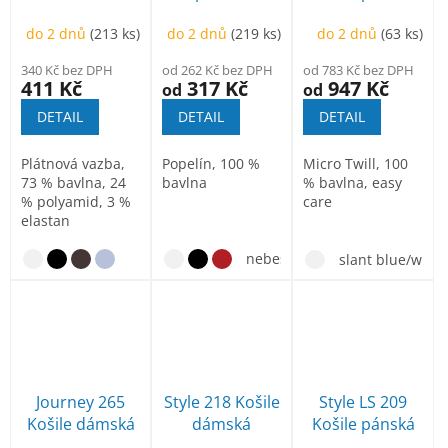
do 2 dnů
(213 ks)
do 2 dnů
(219 ks)
do 2 dnů
(63 ks)
340 Kč bez DPH
od 262 Kč bez DPH
od 783 Kč bez DPH
411 Kč
317 Kč
947 Kč
od
od
DETAIL
DETAIL
DETAIL
Plátnová vazba,
Popelín, 100 %
Micro Twill, 100
73 % bavlna, 24
bavlna
% bavlna, easy
% polyamid, 3 %
care
elastan
nebesky modrá
slant blue/whit
Journey 265
Style 218 Košile
Style LS 209
Košile dámská
dámská
Košile pánská