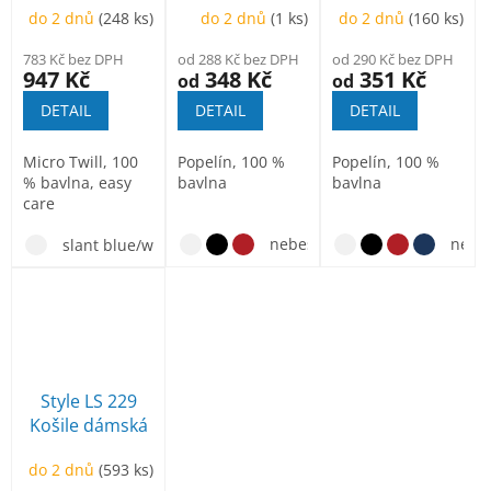
do 2 dnů
(248 ks)
do 2 dnů
(1 ks)
do 2 dnů
(160 ks)
783 Kč bez DPH
od 288 Kč bez DPH
od 290 Kč bez DPH
947 Kč
348 Kč
351 Kč
od
od
DETAIL
DETAIL
DETAIL
Micro Twill, 100
Popelín, 100 %
Popelín, 100 %
% bavlna, easy
bavlna
bavlna
care
nebesky modrá
nebe
slant blue/white
storm gray melange
Style LS 229
Košile dámská
do 2 dnů
(593 ks)