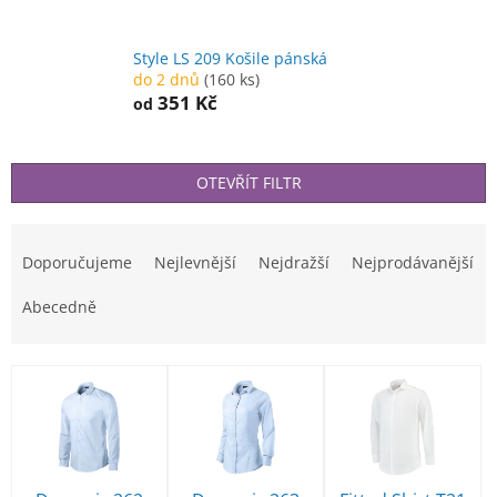
Style LS 209 Košile pánská
do 2 dnů
(160 ks)
351 Kč
od
OTEVŘÍT FILTR
Ř
a
Doporučujeme
Nejlevnější
Nejdražší
Nejprodávanější
z
e
Abecedně
n
í
V
p
ý
r
p
o
i
d
s
u