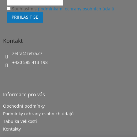
y
v
Souhlasím s
podmínkami ochrany osobních údajů
ý
PŘIHLÁSIT SE
p
i
s
u
Kontakt
zetra
@
zetra.cz
+420 585 413 198
Informace pro vás
Obchodní podmínky
Podmínky ochrany osobních údajů
Tabulka velikostí
Kontakty