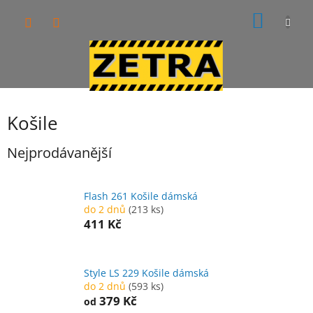
Přejít
NÁKUP
na
obsah
KOŠÍK
Košile
Nejprodávanější
Flash 261 Košile dámská
do 2 dnů
(213 ks)
411 Kč
Style LS 229 Košile dámská
do 2 dnů
(593 ks)
379 Kč
od