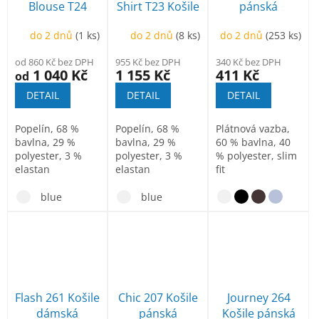
Blouse T24
Shirt T23 Košile
pánská
Košile dámská
pánská
do 2 dnů
(1 ks)
do 2 dnů
(8 ks)
do 2 dnů
(253 ks)
od 860 Kč bez DPH
955 Kč bez DPH
340 Kč bez DPH
1 040 Kč
1 155 Kč
411 Kč
od
DETAIL
DETAIL
DETAIL
Popelín, 68 %
Popelín, 68 %
Plátnová vazba,
bavlna, 29 %
bavlna, 29 %
60 % bavlna, 40
polyester, 3 %
polyester, 3 %
% polyester, slim
elastan
elastan
fit
blue
blue
Flash 261 Košile
Chic 207 Košile
Journey 264
dámská
pánská
Košile pánská