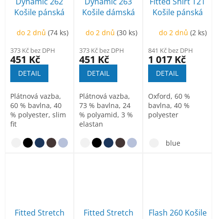
p
Dynamic 262
Dynamic 263
Fitted Shirt T21
k
r
Košile pánská
Košile dámská
Košile pánská
t
o
ů
d
do 2 dnů
(74 ks)
do 2 dnů
(30 ks)
do 2 dnů
(2 ks)
u
373 Kč bez DPH
373 Kč bez DPH
841 Kč bez DPH
k
451 Kč
451 Kč
1 017 Kč
t
DETAIL
DETAIL
DETAIL
ů
Plátnová vazba,
Plátnová vazba,
Oxford, 60 %
60 % bavlna, 40
73 % bavlna, 24
bavlna, 40 %
% polyester, slim
% polyamid, 3 %
polyester
fit
elastan
blue
Fitted Stretch
Fitted Stretch
Flash 260 Košile