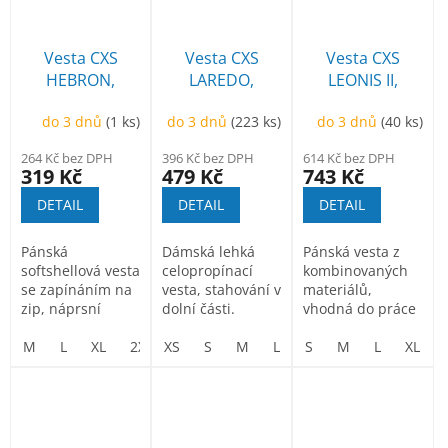
Vesta CXS
Vesta CXS
Vesta CXS
HEBRON,
LAREDO,
LEONIS II,
pánská, černo-
dámská, černá
pánská, černá s
do 3 dnů
(1 ks)
do 3 dnů
(223 ks)
do 3 dnů
(40 ks)
červená
HV modro/
červenými
264 Kč bez DPH
396 Kč bez DPH
614 Kč bez DPH
doplňky
319 Kč
479 Kč
743 Kč
DETAIL
DETAIL
DETAIL
Pánská
Dámská lehká
Pánská vesta z
softshellová vesta
celopropínací
kombinovaných
se zapínáním na
vesta, stahování v
materiálů,
zip, náprsní
dolní části.
vhodná do práce
kapsa na zip, 2
i pro volný čas.
boční kapsy na...
M
L
XL
2XL
XS
3XL
S
M
L
Vesta má...
XL
S
M
2XL
L
XL