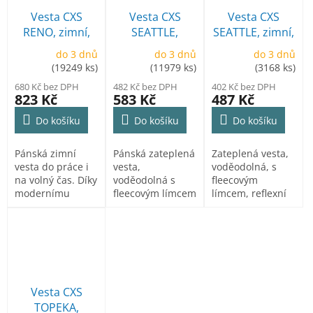
Vesta CXS
Vesta CXS
Vesta CXS
RENO, zimní,
SEATTLE,
SEATTLE, zimní,
pánská
pánská, zimní,
pánská
do 3 dnů
do 3 dnů
do 3 dnů
fleece
(19249 ks)
(11979 ks)
(3168 ks)
680 Kč bez DPH
482 Kč bez DPH
402 Kč bez DPH
823 Kč
583 Kč
487 Kč
Do košíku
Do košíku
Do košíku
Pánská zimní
Pánská zateplená
Zateplená vesta,
vesta do práce i
vesta,
voděodolná, s
na volný čas. Díky
voděodolná s
fleecovým
modernímu
fleecovým límcem
límcem, reflexní
prošívanému
i podšívkou,
výpustky,
designu s...
reflexní
stahování v
výpustky,...
dolním...
Vesta CXS
TOPEKA,