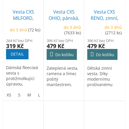
Vesta CXS
Vesta CXS
Vesta CXS
MILFORD,
OHIO, pánská,
RENO, zimní,
dámská,
zimní
dětská
do 3 dnů
do 3 dnů
do 3 dnů
(72 ks)
fleecová, bílo -
(7633 ks)
(2712 ks)
šedá
264 Kč bez DPH
396 Kč bez DPH
396 Kč bez DPH
319 Kč
479 Kč
479 Kč
DETAIL
Do košíku
Do košíku
Dámská fleecová
Zateplená vesta,
Dětská zimní
vesta s
ramena a límec
vesta. Díky
protižmolkující
pošitý
modernímu
úpravou,
manšestrem,
prošívanému
zapínání na zip,
pružné stažení
designu s
boční kapsy na
XS
S
M
L
XL
2XL
průramku,
hřejivým
zip.
možnost...
zateplením
poskytuje...