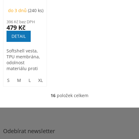
softshell,
do 3 dnů
(240 ks)
pánská, černá
396 Kč bez DPH
479 Kč
DETAIL
Softshell vesta,
TPU membrána,
odolnost
materiálu proti
průniku vody 10
000 mm,...
S
M
L
XL
2XL
3XL
16
položek celkem
O
v
l
Z
á
á
d
p
a
a
Odebírat newsletter
c
t