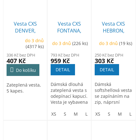
Vesta CXS
Vesta CXS
Vesta CXS
DENVER,
FONTANA,
HEBRON,
pánská, zimní
dámská,
dámská, černo-
do 3 dnů
do 3 dnů
(226 ks)
do 3 dnů
(19 ks)
dlouhá,
červená
(4317 ks)
antracitová
336 Kč bez DPH
793 Kč bez DPH
250 Kč bez DPH
407 Kč
959 Kč
303 Kč
DETAIL
DETAIL
Do košíku
Dámská dlouhá
Dámská
Zateplená vesta,
zateplená vesta s
softshellová vesta
5 kapes.
odepínací kapucí.
se zapínáním na
Vesta je vybavena
zip, náprsní
oboustranným
kapsa na zip, 2
zipem,...
XS
S
M
L
boční kapsy na...
XL
XS
2XL
S
M
3XL
L