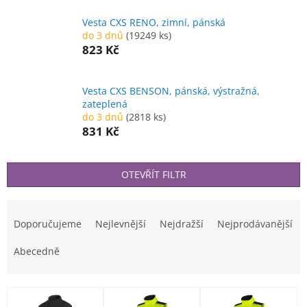
Vesta CXS RENO, zimní, pánská
do 3 dnů
(19249 ks)
823 Kč
Vesta CXS BENSON, pánská, výstražná,
zateplená
do 3 dnů
(2818 ks)
831 Kč
OTEVŘÍT FILTR
Ř
a
Doporučujeme
Nejlevnější
Nejdražší
Nejprodávanější
z
e
Abecedně
n
í
V
p