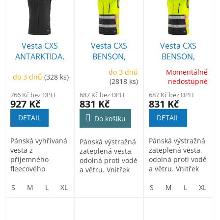
ý
r
p
o
i
d
s
u
p
Vesta CXS
Vesta CXS
Vesta CXS
k
r
ANTARKTIDA,
BENSON,
BENSON,
t
o
vyhřívaná,
pánská,
pánská,
ů
do 3 dnů
Momentálně
d
do 3 dnů
(328 ks)
fleecová,
výstražná,
výstražná,
(2818 ks)
nedostupné
u
pánská, černá
zateplená
zateplená,
766 Kč bez DPH
687 Kč bez DPH
687 Kč bez DPH
k
žluto-černá
927 Kč
831 Kč
831 Kč
t
DETAIL
DETAIL
ů
Do košíku
Pánská vyhřívaná
Pánská výstražná
Pánská výstražná
vesta z
zateplená vesta,
zateplená vesta,
příjemného
odolná proti vodě
odolná proti vodě
fleecového
a větru. Vnitřek
a větru. Vnitřek
materiálu s
límce z
límce z
protižmolkující
S
M
L
XL
2XL
3XL
příjemného...
S
M
L
XL
příjemného...
úpravou....