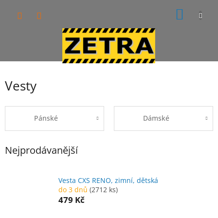
Přejít
NÁKUP
na
obsah
KOŠÍK
Vesty
Pánské
Dámské
Nejprodávanější
Vesta CXS RENO, zimní, dětská
do 3 dnů
(2712 ks)
479 Kč