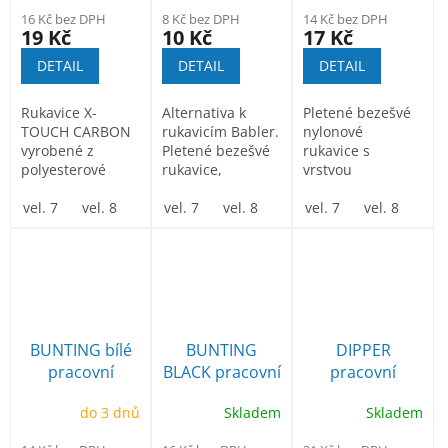
nitrilem
nitrilem
16 Kč bez DPH
8 Kč bez DPH
14 Kč bez DPH
19 Kč
10 Kč
17 Kč
DETAIL
DETAIL
DETAIL
Rukavice X-
Alternativa k
Pletené bezešvé
TOUCH CARBON
rukavicím Babler.
nylonové
vyrobené z
Pletené bezešvé
rukavice s
polyesterové
rukavice,
vrstvou
příze s
polyesterový
mikroporézního
přídavkem
vel. 7
vel. 8
vel. 9
úplet s tenkou...
vel. 7
vel. 10
vel. 8
vel. 9
nitrilu v dlani a
vel. 7
vel. 10
vel. 8
vel.
uhlíkových
na prstech...
vláken,...
BUNTING bílé
BUNTING
DIPPER
pracovní
BLACK pracovní
pracovní
rukavice
rukavice
rukavice
do 3 dnů
Skladem
Skladem
povrstvené
povrstvené
polomáčené v
polyuretanem
polyuretanem
latexu