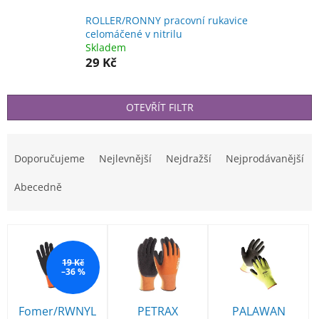
ROLLER/RONNY pracovní rukavice
celomáčené v nitrilu
Skladem
29 Kč
OTEVŘÍT FILTR
Ř
a
Doporučujeme
Nejlevnější
Nejdražší
Nejprodávanější
z
e
Abecedně
n
í
V
p
ý
r
p
19 Kč
o
–36 %
i
d
s
u
p
Fomer/RWNYL
PETRAX
PALAWAN
k