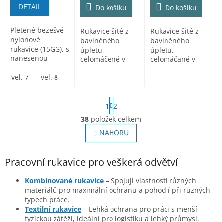
DETAIL
Do košíku
Do košíku
Pletené bezešvé
Rukavice šité z
Rukavice šité z
nylonové
bavlněného
bavlněného
rukavice (15GG), s
úpletu,
úpletu,
nanesenou
celomáčené v
celomáčané v
pružnou gumou v
nitrilu, s pružnou
nitrilu, s pevnou
dlani a na...
vel. 7
vel. 8
vel. 9
vel. 10
manžetou.
manžetou.
Velikost...
Velikost...
S
1
2
t
r
38
položek celkem
O
á
v
NAHORU
n
l
k
o
á
v
d
Pracovní rukavice pro veškerá odvětví
á
a
n
c
Kombinované rukavice
– Spojují vlastnosti různých
í
í
materiálů pro maximální ochranu a pohodlí při různých
p
typech práce.
r
Textilní rukavice
– Lehká ochrana pro práci s menší
v
fyzickou zátěží, ideální pro logistiku a lehký průmysl.