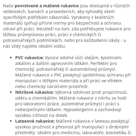
Naše
povrstvené a máčené rukavice
jsou dostupné v různých
velikostech, barvách a provedeních, aby vyhověly všem
specifickým potřebám zákazníků. Vyrobeny z kvalitních
materiálů splňují přísné normy pro bezpečnost a ochranu
zdraví při práci. Nezáleží na tom, zda potřebujete rukavice pro
těžkou průmyslovou práci, práci v chemických či
potravinářských podmínkách, nebo pro každodenní úkoly - u
nás vždy najdete ideální volbu.
PVC rukavice:
Vysoce odolné vůči olejům, kyselinám,
alkáliím a dalším agresivním látkám. Perfektní pro
chemický, potravinářský či automobilový průmysl.
Máčené rukavice v PVC poskytují spolehlivou ochranu při
manipulaci s těžkými materiály a při práci ve vlhkém
nebo chemicky náročném prostředí.
Nitrilové rukavice:
Výborná odolnost proti propíchnutí,
oděru a chemikáliím. Máčené rukavice v nitrilu se hodí
pro laboratorní práce, automotive průmysl i práci s
nebezpečnými látkami. Hypoalergenní a zachovávají
vysokou citlivost na dotek.
Latexové rukavice:
Máčené rukavice v latexuu poskytují
vysokou pružnost a přesnost při manipulaci s drobnými
předměty. Ideální pro medicínu, laboratoře, kosmetiku či