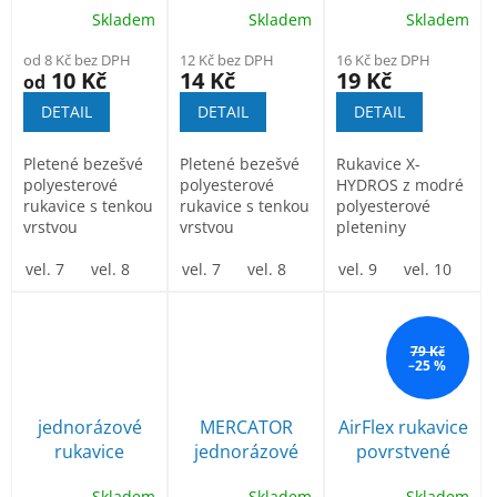
Skladem
Skladem
Skladem
polyuretanem
polyuretanem
rukavice
celomáčené
od 8 Kč bez DPH
12 Kč bez DPH
16 Kč bez DPH
10 Kč
14 Kč
19 Kč
od
DETAIL
DETAIL
DETAIL
Pletené bezešvé
Pletené bezešvé
Rukavice X-
polyesterové
polyesterové
HYDROS z modré
rukavice s tenkou
rukavice s tenkou
polyesterové
vrstvou
vrstvou
pleteniny
polyuretanu v
polyuretanu v
potažené na
dlani a na
vel. 7
vel. 8
vel. 9
dlani a na
vel. 7
vel. 10
vel. 8
vel. 11
vel. 9
dlani a na horní
vel. 9
vel. 10
vel. 10
vel. 1
prstech...
prstech...
části...
79 Kč
–25 %
jednorázové
MERCATOR
AirFlex rukavice
rukavice
jednorázové
povrstvené
latexové 100ks
rukavice
nitrilovou
Skladem
Skladem
Skladem