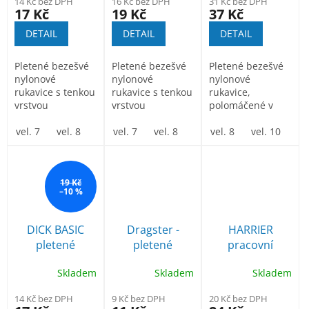
14 Kč bez DPH
16 Kč bez DPH
31 Kč bez DPH
17 Kč
19 Kč
37 Kč
DETAIL
DETAIL
DETAIL
Pletené bezešvé
Pletené bezešvé
Pletené bezešvé
nylonové
nylonové
nylonové
rukavice s tenkou
rukavice s tenkou
rukavice,
vrstvou
vrstvou
polomáčené v
polyuretanu v
polyuretanu v
latexu,
dlani a na
vel. 7
vel. 8
vel. 9
dlani a na
vel. 7
vel. 10
vel. 8
vel. 11
vel. 9
protiskluzová
vel. 8
vel. 10
vel. 10
vel. 1
prstech a...
prstech a...
úprava v dlani
a...
19 Kč
–10 %
DICK BASIC
Dragster -
HARRIER
pletené
pletené
pracovní
rukavice
rukavice
rukavice
Skladem
Skladem
Skladem
polomáčené v
povrstvené
polomáčené v
latexu
latexem
nitrilu
14 Kč bez DPH
9 Kč bez DPH
20 Kč bez DPH