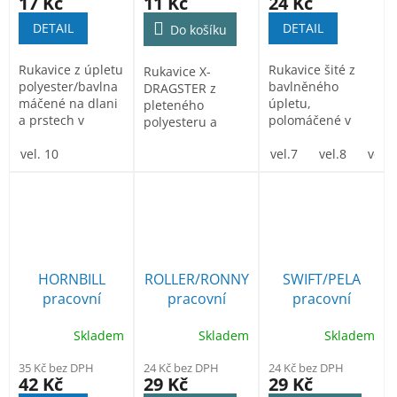
17 Kč
11 Kč
24 Kč
DETAIL
DETAIL
Do košíku
Rukavice z úpletu
Rukavice šité z
Rukavice X-
polyester/bavlna
bavlněného
DRAGSTER z
máčené na dlani
úpletu,
pleteného
a prstech v
polomáčené v
polyesteru a
latexu. Balení 12
nitrilu, s
bavlny v šedé
párů.
vel. 10
pružným
vel.7
vel.8
vel.9
barvě, v
nápletem. Balení
úchopové části...
12...
HORNBILL
ROLLER/RONNY
SWIFT/PELA
pracovní
pracovní
pracovní
rukavice
rukavice
rukavice
Skladem
Skladem
Skladem
povrstvené
celomáčené v
celomáčené v
gumou
nitrilu
nitrilu
35 Kč bez DPH
24 Kč bez DPH
24 Kč bez DPH
42 Kč
29 Kč
29 Kč