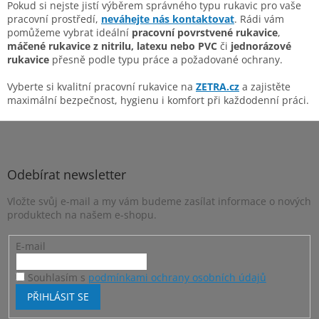
Pokud si nejste jistí výběrem správného typu rukavic pro vaše
pracovní prostředí,
neváhejte nás kontaktovat
. Rádi vám
pomůžeme vybrat ideální
pracovní povrstvené rukavice
,
máčené rukavice z nitrilu, latexu nebo PVC
či
jednorázové
rukavice
přesně podle typu práce a požadované ochrany.
Vyberte si kvalitní pracovní rukavice na
ZETRA.cz
a zajistěte
maximální bezpečnost, hygienu i komfort při každodenní práci.
Z
á
p
a
Odebírat newsletter
t
Vložte svůj e-mail a my vám budeme zasílat informace o nových
í
produktech na našem e-shopu.
E-mail
Souhlasím s
podmínkami ochrany osobních údajů
PŘIHLÁSIT SE