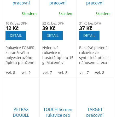
r
pracovní
pracovní
pracovní
t
o
rukavice
rukavice
rukavice
ů
d
Skladem
Skladem
Skladem
polomáčené v
polomáčené v
povrstvené
u
latexové pěně
latexu
latexem
10 Kč bez DPH
32 Kč bez DPH
31 Kč bez DPH
k
12 Kč
39 Kč
37 Kč
t
DETAIL
DETAIL
DETAIL
ů
Rukavice FOMER
Nylonové
Bezešvé pletené
z oranžového
rukavice o
rukavice ze
polyesterového
hustotě úpletu 15
syntetické příze s
úpletu potažené
g. Máčené v
nánosem latexu
v oblasti úchopu
latexové pěně.
na dlani a
měkkou...
vel. 8
vel. 9
vel. 10
Rukavice PETRAX
vel. 7
vel. 11
vel. 8
vel. 9
prstech....
vel. 7
vel. 10
vel. 8
vel. 1
vel.
se...
PETRAX
TOUCH Screen
TARGET
DOUBLE
rukavice pro
pracovní