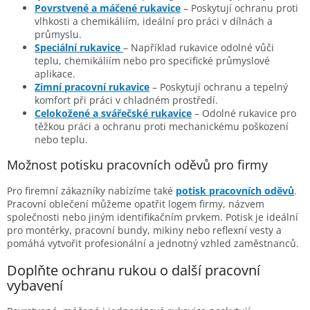
k
Povrstvené a máčené rukavice
– Poskytují ochranu proti
y
vlhkosti a chemikáliím, ideální pro práci v dílnách a
v
průmyslu.
ý
Speciální rukavice
– Například rukavice odolné vůči
p
teplu, chemikáliím nebo pro specifické průmyslové
i
aplikace.
s
Zimní pracovní rukavice
– Poskytují ochranu a tepelný
u
komfort při práci v chladném prostředí.
Celokožené a svářečské rukavice
– Odolné rukavice pro
těžkou práci a ochranu proti mechanickému poškození
nebo teplu.
Možnost potisku pracovních oděvů pro firmy
Pro firemní zákazníky nabízíme také
potisk pracovních oděvů
.
Pracovní oblečení můžeme opatřit logem firmy, názvem
společnosti nebo jiným identifikačním prvkem. Potisk je ideální
pro montérky, pracovní bundy, mikiny nebo reflexní vesty a
pomáhá vytvořit profesionální a jednotný vzhled zaměstnanců.
Doplňte ochranu rukou o další pracovní
vybavení