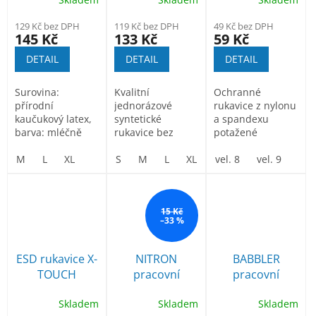
nitrilové bez
pěnou
pudru 100ks
129 Kč bez DPH
119 Kč bez DPH
49 Kč bez DPH
145 Kč
133 Kč
59 Kč
DETAIL
DETAIL
DETAIL
Surovina:
Kvalitní
Ochranné
přírodní
jednorázové
rukavice z nylonu
kaučukový latex,
syntetické
a spandexu
barva: mléčně
rukavice bez
potažené
krémová. Povrch:
pudru vyrobené z
polymerovou
texturovaný,...
M
L
XL
nitrilu. Měkké,
S
M
L
XL
nitrilovou pěnou
vel. 8
vel. 9
vel
pružné,...
TOP FOAM....
15 Kč
–33 %
ESD rukavice X-
NITRON
BABBLER
TOUCH
pracovní
pracovní
CARBON ESD
rukavice
rukavice
Skladem
Skladem
Skladem
Antistatické
povrstvené
povrstvené