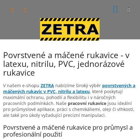
Přejít
NÁKUP
na
obsah
KOŠÍK
Povrstvené a máčené rukavice - v
latexu, nitrilu, PVC, jednorázové
rukavice
V našem e-shopu
ZETRA
nabízíme široký výběr
povrstvených a
máčených rukavic v PVC, nitrilu a
latexu
, které poskytují
maximální ochranu, pohodlí a flexibilitu i v náročných
pracovních podmínkách. Naše
pracovní rukavice
jsou ideální
pro průmyslové aplikace, práci s chemikáliemi, oleji či vlhkostí,
ale také pro úkoly vyžadující precizní manipulaci.
Povrstvené a máčené rukavice pro průmysl a
profesionální použití