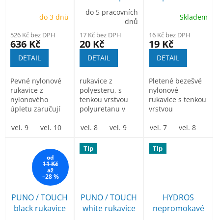
pracovní
práci s
rukavice
do 5 pracovních
do 3 dnů
Skladem
rukavice 3/4
dotykovými
povrstvené
dnů
máčené v
displeji
latexem
526 Kč bez DPH
17 Kč bez DPH
16 Kč bez DPH
latexu balení
636 Kč
20 Kč
19 Kč
DETAIL
DETAIL
DETAIL
Pevné nylonové
rukavice z
Pletené bezešvé
rukavice z
polyesteru, s
nylonové
nylonového
tenkou vrstvou
rukavice s tenkou
úpletu zaručují
polyuretanu v
vrstvou
výbornou
dlani a na
polyuretanu v
odolnost. Díky...
vel. 9
vel. 10
prstech, na
vel. 8
vel. 9
vel. 10
dlani a na
vel. 7
vel. 8
vel.
špičkách...
prstech a...
Tip
Tip
od
11 Kč
až
–28 %
PUNO / TOUCH
PUNO / TOUCH
HYDROS
black rukavice
white rukavice
nepromokavé
povrstvené
povrstvené
pracovní