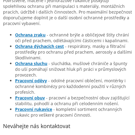
Povrstvené, máčené i jednorázové rukavice poskytují
spolehlivou ochranu při manipulaci s materiály, montážních
pracích, údržbě i dalších činnostech. Pro maximální bezpečnost
doporučujeme doplnit je o další osobní ochranné prostředky a
pracovní vybavení.
Ochrana zraku
- ochranné brýle a obličejové štíty chrání
oči před prachem, odlétávajícími částicemi i kapalinami.
Ochrana dýchacích cest
- respirátory, masky a filtrační
prostředky pro ochranu před prachem, aerosoly a dalšími
škodlivinami.
Ochrana sluchu
- sluchátka, mušlové chrániče a špunty
do uší pomáhají snižovat hluk při práci v průmyslových
provozech.
Pracovní oděvy
- odolné pracovní oblečení, montérky i
ochranné kombinézy pro každodenní použití v různých
profesích.
Pracovní obuv
- pracovní a bezpečnostní obuv zajišťující
stabilitu, pohodlí a ochranu při celodenním nošení.
Pracovní rukavice
- kompletní sortiment ochranných
rukavic pro veškeré pracovní činnosti.
Neváhejte nás kontaktovat