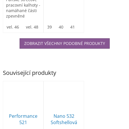
pracovní kalhoty -
namáhané části
zpevněné
materiálem
Cordura.
vel. 46
vel. 48
vel. 50
39
40
vel. 52
41
42
vel. 54
43
vel. 56
44
45
vel
ZOBRAZIT VŠECHNY PODOBNÉ PRODUKTY
Související produkty
Performance
Nano 532
521
Softshellová
Softshellová
bunda dámská