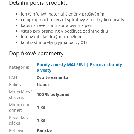
Detailní popis produktu
lehký hřejivý materiál členěný prošíváním
celopropínací reverzní spirálový zip s krytkou brady
kapsy s reverzním spirálovým zipem
vstup pro branding v podšívce zadního dílu
lemování elastickým proužkem
kontrastní prvky (vyjma barvy 01)
Doplňkové parametry
Bundy a vesty MALFINI | Pracovní bundy
Kategorie
:
a vesty
EAN
:
Zvolte variantu
Etiketa
:
tkaná
Materiálové
100 % polyamid
složení
:
Minimální
1 ks
odběr
:
Počet ks v
1 ks
sáčku
:
Pohlaví
:
Pánské