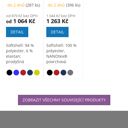
do 2 dnů
(287 ks)
do 2 dnů
(396 ks)
bunda dámská
od 879 Kč bez DPH
1 044 Kč bez DPH
1 064 Kč
1 263 Kč
od
DETAIL
DETAIL
Softshell: 94 %
Softshell: 100 %
polyester, 6 %
polyester,
elastan;
NANOtex®
prodyšná
povrchová
membrána;
úprava; prodyšná
Micro fleece, 100
membrána;
tmavě šedý melír
%...
perforovaný...
ZOBRAZIT VŠECHNY SOUVISEJÍCÍ PRODUKTY
Z
á
p