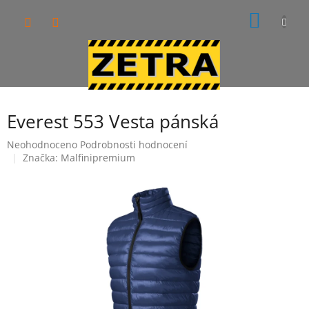
Přejít
NÁKUP
na
obsah
KOŠÍK
Everest 553 Vesta pánská
Průměrné
Neohodnoceno
Podrobnosti hodnocení
hodnocení
Značka:
Malfinipremium
produktu
je
0,0
z
5
hvězdiček.