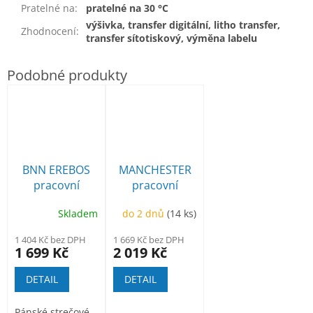
Pratelné na
:
pratelné na 30 °C
výšivka, transfer digitální, litho transfer,
Zhodnocení
:
transfer sítotiskový, výměna labelu
BNN EREBOS
MANCHESTER
pracovní
pracovní
kalhoty
poloholeňová
Skladem
do 2 dnů
(14 ks)
1 404 Kč bez DPH
1 669 Kč bez DPH
1 699 Kč
2 019 Kč
DETAIL
DETAIL
Pánské strečové