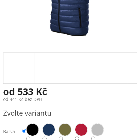
od
533 Kč
od
441 Kč
bez DPH
Měrná
Zvolte variantu
cena:
Barva