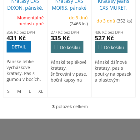
p
Kraťasy CXS
Kraťasy CXS
Kraťasy jeans
k
r
DIXON, pánské,
MORIS, pánské
CXS MURET,
t
o
černé
pánské
ů
Momentálně
do 3 dnů
d
do 3 dnů
(352 ks)
nedostupné
(2466 ks)
u
356 Kč bez DPH
277 Kč bez DPH
436 Kč bez DPH
k
431 Kč
335 Kč
527 Kč
t
DETAIL
ů
Do košíku
Do košíku
Pánské lehké
Pánské teplákové
Pánské džínové
vycházkové
kraťasy,
kraťasy, pas s
kraťasy. Pas s
šněrování v pase,
poutky na opasek
gumou v bocích,
boční kapsy na
a plastovým
poutka na
zip.
přívěskem, 2
opasek, 4
S
M
L
XL
2XL
3XL
přední kapsy, 2...
přední...
3
položek celkem
O
v
l
Z
á
á
d
p
a