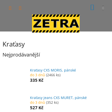
Přejít
NÁKUP
na
obsah
KOŠÍK
Kraťasy
Nejprodávanější
Kraťasy CXS MORIS, pánské
do 3 dnů
(2466 ks)
335 Kč
Kraťasy jeans CXS MURET, pánské
do 3 dnů
(352 ks)
527 Kč