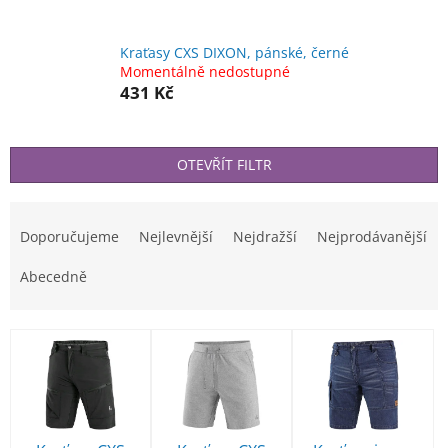
Kraťasy CXS DIXON, pánské, černé
Momentálně nedostupné
431 Kč
OTEVŘÍT FILTR
Ř
a
Doporučujeme
Nejlevnější
Nejdražší
Nejprodávanější
z
e
Abecedně
n
í
V
p
ý
r
p
o
i
d
s
u