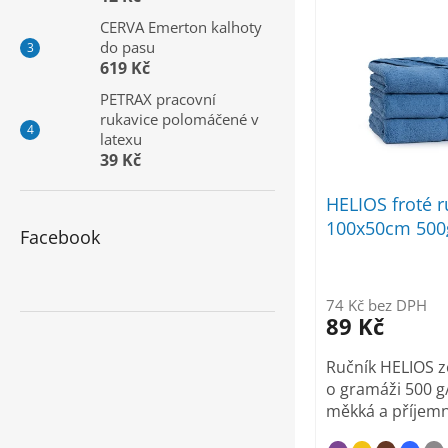
V
a
CERVA Emerton kalhoty
ý
n
do pasu
p
e
619 Kč
i
l
PETRAX pracovní
s
rukavice polomáčené v
p
latexu
r
39 Kč
o
d
HELIOS froté r
u
100x50cm 500
Facebook
k
t
ů
74 Kč bez DPH
89 Kč
Ručník HELIOS z
o gramáži 500 g/
měkká a příjem