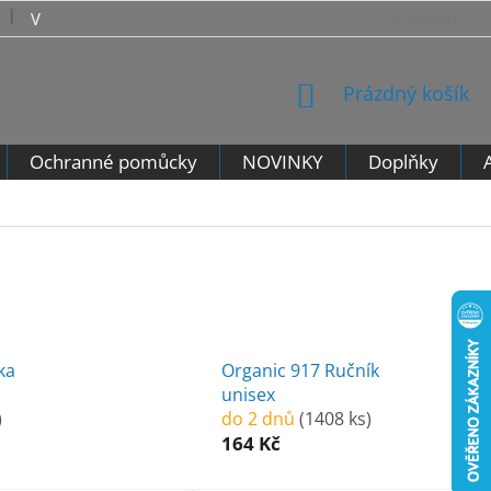
VRÁCENÍ ZBOŽÍ - VZOROVÝ FORMULÁŘ PRO ODSTOUPENÍ 
Přihlášení
NÁKUPNÍ
Prázdný košík
KOŠÍK
Ochranné pomůcky
NOVINKY
Doplňky
ka
Organic 917 Ručník
unisex
)
do 2 dnů
(1408 ks)
164 Kč