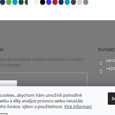
O
v
l
á
d
a
c
í
er
Kontakt
p
r
a my vám budeme zasílat informace o nových
zetr
v
m e-shopu.
k
+420
y
v
ý
p
i
mínkami ochrany osobních údajů
cookies, abychom Vám umožnili pohodlné
s
S
webu a díky analýze provozu webu neustále
u
jeho funkce, výkon a použitelnost.
Více informací