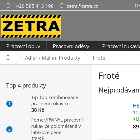
Přejít
O
+420 585 413 198
zetra@zetra.cz
na
obsah
Pracovní obuv
Pracovní oděvy
Pracovní rukavi
Adler / Malfini Produkty
Froté
Domů
P
Froté
o
s
Top 4 produkty
Nejprodávaně
t
r
Tip Top kombinované
pracovní rukavice
a
HE
30 Kč
n
10
n
Sk
Fomer/RWNYL pracovní
rukavice polomáčené v
89
í
latexové pěně
p
12 Kč