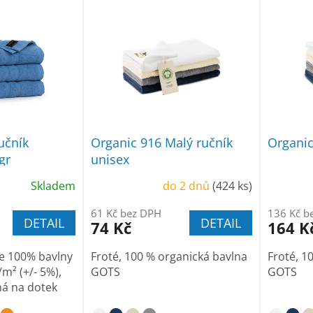
učník
Organic 916 Malý ručník
Organic
gr
unisex
Skladem
do 2 dnů
(424 ks)
61 Kč bez DPH
136 Kč b
DETAIL
DETAIL
74 Kč
164 K
e 100% bavlny
Froté, 100 % organická bavlna
Froté, 1
m² (+/- 5%),
GOTS
GOTS
ná na dotek