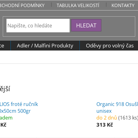
BCHODNÍ PODMÍNKY
TABULKA VELIKOSTÍ
KONTAKTY
HLEDAT
ce
Adler / Malfini Produkty
Oděvy pro volný čas
jší
LIOS froté ručník
Organic 918 Osuš
0x50cm 500gr
unisex
ladem
do 2 dnů
(1613 ks
 Kč
313 Kč