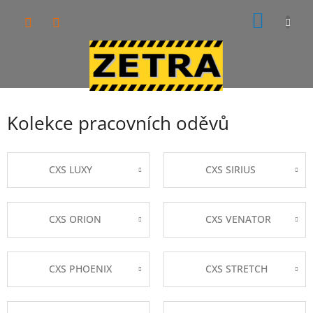
Přejít
NÁKUP
na
obsah
KOŠÍK
Kolekce pracovních oděvů
CXS LUXY
CXS SIRIUS
CXS ORION
CXS VENATOR
CXS PHOENIX
CXS STRETCH