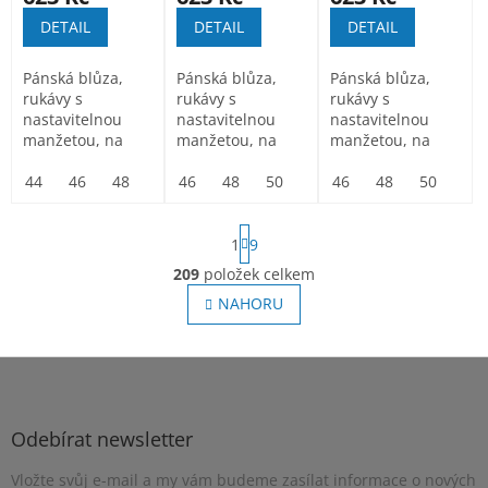
DETAIL
DETAIL
DETAIL
Pánská blůza,
Pánská blůza,
Pánská blůza,
rukávy s
rukávy s
rukávy s
nastavitelnou
nastavitelnou
nastavitelnou
manžetou, na
manžetou, na
manžetou, na
levém rukávu
levém rukávu
levém rukávu
kapsička na
44
46
48
50
kapsička na
46
52
48
54
50
56
52
58
kapsička na
46
54
60
48
56
62
50
58
64
52
tužky, kryté...
tužky, kryté...
tužky, kryté...
S
1
9
t
r
209
položek celkem
O
á
v
NAHORU
n
l
k
o
á
v
Z
d
á
a
á
n
c
p
í
í
a
Odebírat newsletter
p
t
r
Vložte svůj e-mail a my vám budeme zasílat informace o nových
í