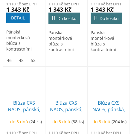
doplňky
doplňky, roz. 50
doplňky, roz. 50
1 110 Kč bez DPH
1 110 Kč bez DPH
1 110 Kč bez DPH
1 343 Kč
1 343 Kč
1 343 Kč
DETAIL
Do košíku
Do košíku
Pánská
Pánská
Pánská
montérková
montérková
montérková
blůza s
blůza s
blůza s
kontrastními
kontrastními
kontrastními
barevnými a
barevnými a
barevnými a
reflexními
46
48
52
54
56
58
60
62
64
reflexními
reflexními
doplňky.
doplňky.
doplňky.
Konstrukce 4-
Konstrukce 4-
Konstrukce 4-
way...
way...
way...
Blůza CXS
Blůza CXS
Blůza CXS
NAOS, pánská,
NAOS, pánská,
NAOS, pánská,
šedo-černá, HV
šedo-černá, HV
šedo-černá, HV
do 3 dnů
(24 ks)
do 3 dnů
(38 ks)
do 3 dnů
(204 ks)
modré doplňky
žluté doplňky
žluté doplňky,
roz. 50
1 110 Kč bez DPH
1 110 Kč bez DPH
1 110 Kč bez DPH