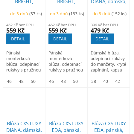
BRIGHT,
BRIGHT,
DIANA, dámská,
pánská, modro-
pánská, zeleno-
modro-černá
do 3 dnů
(57 ks)
do 3 dnů
(133 ks)
do 3 dnů
(152 ks)
černá
černá
462 Kč bez DPH
462 Kč bez DPH
396 Kč bez DPH
559 Kč
559 Kč
479 Kč
DETAIL
DETAIL
DETAIL
Pánská
Pánská
Dámská blůza,
montérková
montérková
odepínací rukávy
blůza, odepínací
blůza, odepínací
do manžety, kryté
rukávy s pružnou
rukávy s pružnou
zapínání, kapsa
manžetou, kryté
manžetou, kryté
na mobil, pas do
zapínání na zip
46
48
50
52
zapínání na zip
46
54
48
56
50
58
52
60
gumy.
38
54
62
40
56
64
42
58
66
44
a...
a...
Blůza CXS LUXY
Blůza CXS LUXY
Blůza CXS LUXY
DIANA, dámská,
EDA, pánská,
EDA, pánská,