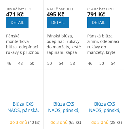
černá, 50
389 Kč bez DPH
409 Kč bez DPH
654 Kč bez DPH
471 Kč
495 Kč
791 Kč
DETAIL
DETAIL
DETAIL
Pánská
Pánská blůza,
Pánská blůza,
montérková
odepínací rukávy
zimní, odepínací
blůza, odepínací
do manžety, kryté
rukávy do
rukávy s pružnou
zapínání, kapsa
manžety, kryté
manžetou, kryté
na mobil, pas
zapínání, kapsa
zapínání na zip
46
48
50
52
do...
50
54
54
56
58
58
62
60
na mobil, pas...
46
66
62
50
64
54
66
58
a...
Blůza CXS
Blůza CXS
Blůza CXS
NAOS, pánská,
NAOS, pánská,
NAOS, pánská,
khaki-olivová,
khaki-olivová,
modro-modrá,
do 3 dnů
(40 ks)
do 3 dnů
(65 ks)
do 3 dnů
(28 ks)
HV oranžové
HV oranžové
HV žluté