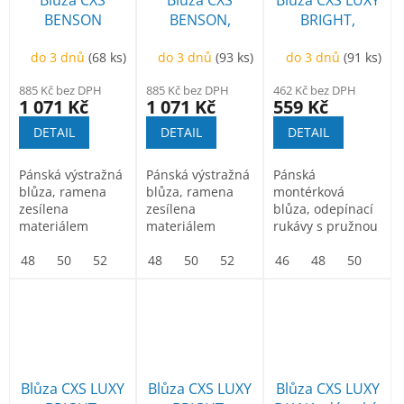
Blůza CXS
Blůza CXS
Blůza CXS LUXY
k
r
BENSON
BENSON,
BRIGHT,
t
o
výstražná,
výstražná,
pánská,
ů
d
do 3 dnů
(68 ks)
do 3 dnů
(93 ks)
do 3 dnů
(91 ks)
pánská, žluto-
pánská,
červeno-černá
u
černá
oranžovo-
885 Kč bez DPH
885 Kč bez DPH
462 Kč bez DPH
k
černá
1 071 Kč
1 071 Kč
559 Kč
t
DETAIL
DETAIL
DETAIL
ů
Pánská výstražná
Pánská výstražná
Pánská
blůza, ramena
blůza, ramena
montérková
zesílena
zesílena
blůza, odepínací
materiálem
materiálem
rukávy s pružnou
CORDURA, rukávy
CORDURA, rukávy
manžetou, kryté
s nastavitelnou...
48
50
52
54
s nastavitelnou...
48
56
50
58
52
60
54
62
zapínání na zip
46
56
64
48
58
66
50
60
68
52
a...
Blůza CXS LUXY
Blůza CXS LUXY
Blůza CXS LUXY