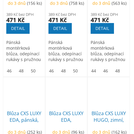
do 3 dnů
(156 ks)
do 3 dnů
(758 ks)
do 3 dnů
(563 ks)
389 Kč bez DPH
389 Kč bez DPH
389 Kč bez DPH
471 Kč
471 Kč
471 Kč
DETAIL
DETAIL
DETAIL
Pánská
Pánská
Pánská
montérková
montérková
montérková
blůza, odepínací
blůza, odepínací
blůza, odepínací
rukávy s pružnou
rukávy s pružnou
rukávy s pružnou
manžetou, kryté
manžetou, kryté
manžetou, kryté
zapínání na zip
46
48
50
52
zapínání na zip
46
54
48
56
50
58
52
60
zapínání na zip
44
54
62
46
56
64
48
58
66
50
a...
a...
a...
Blůza CXS LUXY
Blůza CXS LUXY
Blůza CXS LUXY
EDA, pánská,
EDA,
HUGO, zimní,
zeleno-černá
prodloužená,
pánská, modro-
do 3 dnů
(252 ks)
do 3 dnů
(96 ks)
do 3 dnů
(162 ks)
pánská, modro-
černá, 44-46