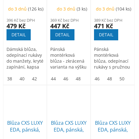
zeleno-černá
170-176cm,
černo-
do 3 dnů
(126 ks)
do 3 dnů
(3 ks)
do 3 dnů
(104 ks)
modro-černá
oranžová
396 Kč bez DPH
369 Kč bez DPH
389 Kč bez DPH
479 Kč
447 Kč
471 Kč
DETAIL
DETAIL
DETAIL
Dámská blůza,
Pánská
Pánská
odepínací rukávy
montérková
montérková
do manžety, kryté
blůza - zkrácená
blůza, odepínací
zapínání, kapsa
varianta na výšku
rukávy s pružnou
na mobil, pas do
170-176 cm.
manžetou, kryté
gumy.
38
40
42
44
Odepínací rukávy
44
46
46
48
48
50
50
52
zapínání na zip
46
52
54
48
54
56
50
56
58
52
s...
a...
Blůza CXS LUXY
Blůza CXS LUXY
Blůza CXS LUXY
EDA, pánská,
EDA, pánská,
EDA, pánská,
černo-šedá
červeno-černá
modro-černá