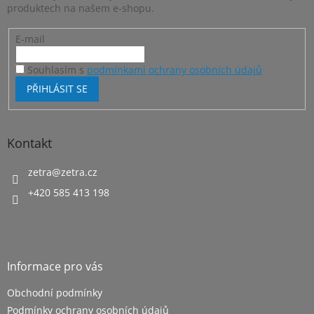
v
produktech na našem e-shopu.
k
y
E-mail
v
ý
p
Souhlasím s
podmínkami ochrany osobních údajů
i
PŘIHLÁSIT SE
s
u
Kontakt
zetra
@
zetra.cz
+420 585 413 198
Informace pro vás
Obchodní podmínky
Podmínky ochrany osobních údajů