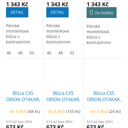
1 343 Kč
1 343 Kč
1 343 Kč
DETAIL
DETAIL
Do košíku
Pánská
Pánská
Pánská
montérková
montérková
montérková
blůza s
blůza s
blůza s
kontrastními
kontrastními
kontrastními
barevnými a
barevnými a
barevnými a
reflexními
46
48
50
52
reflexními
46
54
48
56
52
58
54
60
56
62
58
64
60
reflexními
doplňky.
doplňky.
doplňky.
Konstrukce 4-
Konstrukce 4-
Konstrukce 4-
way...
way...
way...
Blůza CXS
Blůza CXS
Blůza CXS
ORION OTAKAR,
ORION OTAKAR,
ORION OTAKAR,
pánská, černo-
pánská, hnědo-
pánská, modro-
do 3 dnů
(68 ks)
do 3 dnů
(155 ks)
do 3 dnů
(24 ks)
červená
černá
černá
515 Kč bez DPH
515 Kč bez DPH
515 Kč bez DPH
623 Kč
623 Kč
623 Kč