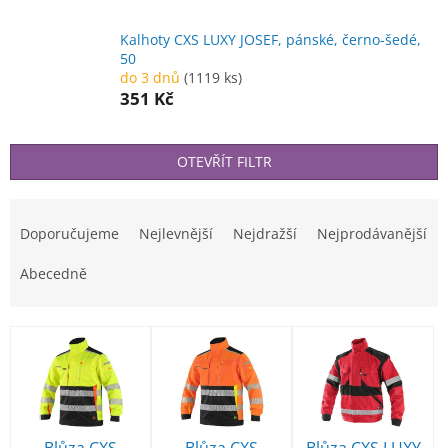
Kalhoty CXS LUXY JOSEF, pánské, černo-šedé,
50
do 3 dnů
(1119 ks)
351 Kč
OTEVŘÍT FILTR
Ř
a
Doporučujeme
Nejlevnější
Nejdražší
Nejprodávanější
z
e
Abecedně
n
í
V
p
ý
r
p
o
i
d
s
u
p