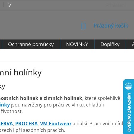
VRÁCENÍ ZBOŽÍ - VZOROVÝ FORMULÁŘ PRO ODSTOUPENÍ 
Přihlášení
NÁKUPNÍ
Prázdný košík
KOŠÍK
Ochranné pomůcky
NOVINKY
Doplňky
mní holínky
ky
ostních holínek a zimních holínek
, které spolehlivě
ínky
jsou navrženy pro práci ve vlhku, chladu i
životnost.
CERVA
,
PROCERA
,
VM Footwear
a další. Pracovní holínky
zech i při sezónních pracích.