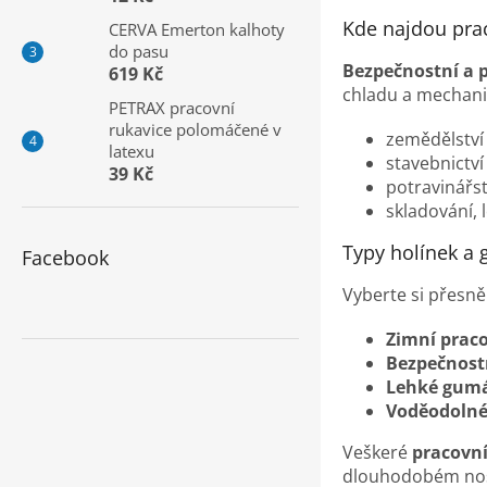
a
Kde najdou prac
CERVA Emerton kalhoty
n
do pasu
e
Bezpečnostní a 
619 Kč
l
chladu a mechan
PETRAX pracovní
rukavice polomáčené v
zemědělství 
latexu
stavebnictv
39 Kč
potravinářst
skladování, 
Typy holínek a
Facebook
Vyberte si přesn
Zimní praco
Bezpečnostn
Lehké gumá
Voděodolné
Veškeré
pracovn
dlouhodobém noš