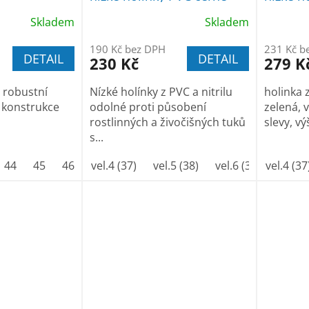
Skladem
Skladem
190 Kč bez DPH
231 Kč b
DETAIL
DETAIL
230 Kč
279 K
 robustní
Nízké holínky z PVC a nitrilu
holinka 
í konstrukce
odolné proti působení
zelená, 
rostlinných a živočišných tuků
slevy, vý
s...
44
45
46
47
vel.4 (37)
48
49
vel.5 (38)
50
vel.6 (39)
vel.4 (37
vel.7 