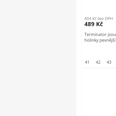
k
t
ů
404 Kč bez DPH
489 Kč
Terminator jsou
holinky pevnějš
41
42
43