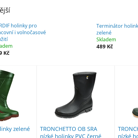
jší
RDIF holinky pro
Terminátor holin
acovní i volnočasové
zelené
žití
Skladem
ladem
489 Kč
9 Kč
linky zelené
TRONCHETTO OB SRA
TRONCH
nízké holinky PVC černé
nízké h