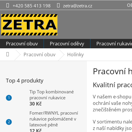
Přejít
O
+420 585 413 198
zetra@zetra.cz
na
obsah
Pracovní obuv
Pracovní oděvy
Pracovní rukavi
Pracovní obuv
Holínky
Domů
P
Pracovní h
o
s
Top 4 produkty
Kvalitní pra
t
r
Tip Top kombinované
V našem e-shop
pracovní rukavice
a
ochrání vaše noh
30 Kč
n
znečištěném prost
n
Fomer/RWNYL pracovní
rukavice polomáčené v
í
V sortimentu nal
latexové pěně
p
z naší nabídky js
12 Kč