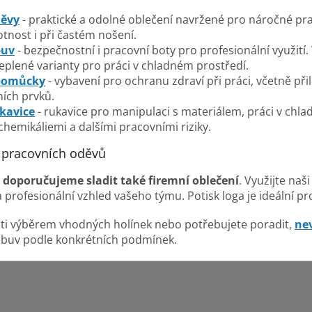
c
í
děvy
- praktické a odolné oblečení navržené pro náročné pr
p
tnost i při častém nošení.
r
buv
- bezpečnostní i pracovní boty pro profesionální využití
v
eplené varianty pro práci v chladném prostředí.
k
pomůcky
- vybavení pro ochranu zdraví při práci, včetně přil
y
v
ích prvků.
ý
kavice
- rukavice pro manipulaci s materiálem, práci v chl
p
hemikáliemi a dalšími pracovními riziky.
i
s
y pracovních oděvů
u
 doporučujeme sladit také firemní oblečení
. Využijte naš
 profesionální vzhled vašeho týmu. Potisk loga je ideální pro
isti výběrem vhodných holínek nebo potřebujete poradit,
ne
 obuv podle konkrétních podmínek.