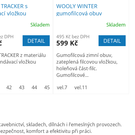
 TRACKER s
WOOLY WINTER
cí vložkou
gumofilcová obuv
Skladem
Skladem
ez DPH
495 Kč bez DPH
DETAIL
DETAIL
č
599 Kč
TRACKER z materiálu
Gumofilcová zimní obuv,
yndávací vložkou
zateplená filcovou vložkou,
holeňová část-filc.
Gumofilcové...
42
43
44
45
46
vel.7
47
vel.11
tavebnictví, skladech, dílnách i řemeslných provozech.
zpečnost, komfort a efektivitu při práci.