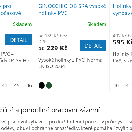
y pro
GINOCCHIO OB SRA vysoké
Holinky
lnočasové
holínky PVC
vyndáva
Skladem
Skladem
od 189 Kč bez
492 Kč b
DETAIL
595 K
DPH
DETAIL
229 Kč
od
 PVC –
Holinky 
Vysoké holínky z PVC. Norma:
řídy O4 SR FO.
EVA, s v
EN ISO 2034
44
45
46
47
40
41
O
v
ečné a pohodlné pracovní zázemí
l
á
livé pracovní vybavení pro každodenní použití v průmyslu, s
d
a
oděvy, obuv i ochranné prostředky, které pomáhají zvýšit be