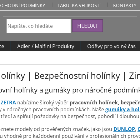
BCHODNÍ PODMÍNKY
TABULKA VELIKOSTÍ
KONTAKTY
HLEDAT
ce
Adler / Malfini Produkty
Oděvy pro volný čas
olínky | Bezpečnostní holínky | Zi
covní holínky a gumáky pro náročné podmín
u
ZETRA
nabízíme široký výběr
pracovních holínek, bezpečn
y v náročných pracovních podmínkách. Naše
gumáky a hol
ředí a splňují požadavky na bezpečnost, pohodlí i dlouhou 
eznete modely od prověřených značek, jako jsou
DUNLOP
,
ou vhodné pro každodenní používání v profesionálních provo