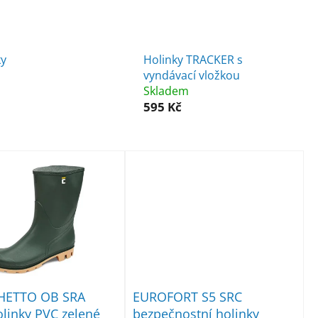
ky
Holinky TRACKER s
vyndávací vložkou
Skladem
595 Kč
ETTO OB SRA
EUROFORT S5 SRC
olinky PVC zelené
bezpečnostní holinky