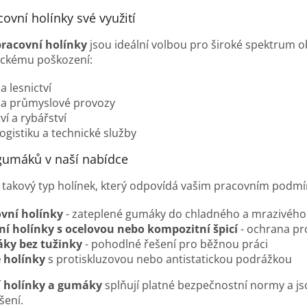
ovní holínky své využití
pracovní holínky
jsou ideální volbou pro široké spektrum ob
ickému poškození:
a lesnictví
í a průmyslové provozy
ví a rybářství
logistiku a technické služby
 gumáků v naší nabídce
ě takový typ holínek, který odpovídá vašim pracovním podm
vní holínky
- zateplené gumáky do chladného a mrazivého
í holínky s ocelovou nebo kompozitní špicí
- ochrana pro
ky bez tužinky
- pohodlné řešení pro běžnou práci
 holínky
s protiskluzovou nebo antistatickou podrážkou
í holínky a gumáky
splňují platné bezpečnostní normy a jso
ení.