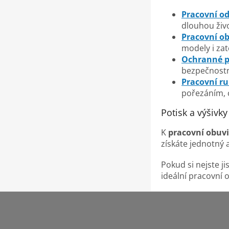
Pracovní o
dlouhou živo
Pracovní o
modely i zat
Ochranné 
bezpečnostn
Pracovní ru
pořezáním, c
Potisk a výšivk
K
pracovní obuvi
získáte jednotný a
Pokud si nejste j
ideální pracovní
Z
á
p