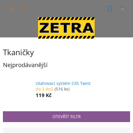
Přejít
NÁKUP
na
obsah
KOŠÍK
Tkaničky
Nejprodávanější
Utahovací systém CXS Twist
do 3 dnů
(516 ks)
119 Kč
OTEVŘÍT FILTR
Ř