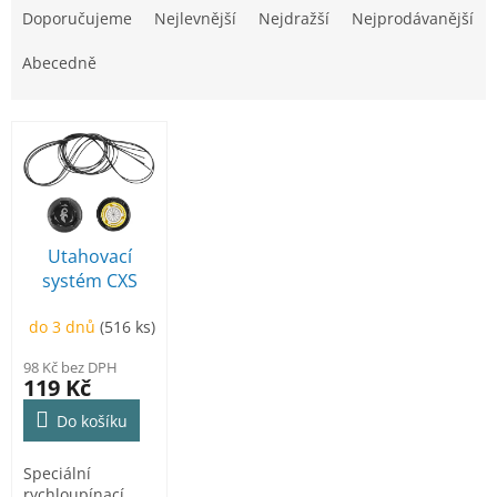
a
Doporučujeme
Nejlevnější
Nejdražší
Nejprodávanější
z
e
Abecedně
n
í
V
p
ý
r
p
o
i
d
s
u
p
Utahovací
k
r
systém CXS
t
o
Twist
ů
d
do 3 dnů
(516 ks)
u
98 Kč bez DPH
k
119 Kč
t
ů
Do košíku
Speciální
rychloupínací