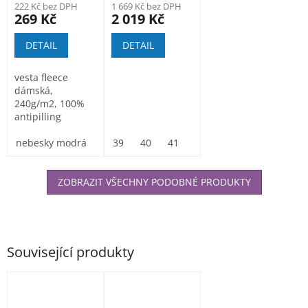
222 Kč bez DPH
1 669 Kč bez DPH
269 Kč
2 019 Kč
DETAIL
DETAIL
vesta fleece
dámská,
240g/m2, 100%
antipilling
antistatic
polyester
nebesky modrá
39
40
41
42
43
44
45
microfleece ,...
ZOBRAZIT VŠECHNY PODOBNÉ PRODUKTY
Související produkty