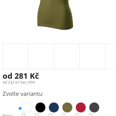
od
281 Kč
od
232 Kč
bez DPH
Měrná
Zvolte variantu
cena:
Barva