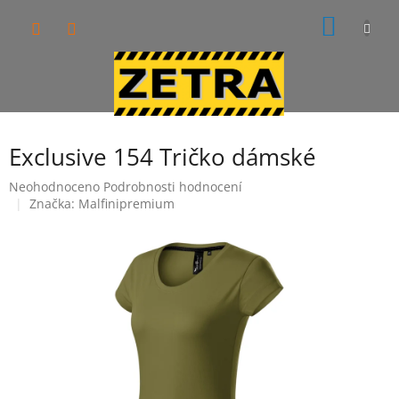
Přejít
NÁKUP
na
obsah
KOŠÍK
Exclusive 154 Tričko dámské
Průměrné
Neohodnoceno
Podrobnosti hodnocení
hodnocení
Značka:
Malfinipremium
produktu
je
0,0
z
5
hvězdiček.