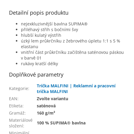
Detailní popis produktu
nejexkluzivnější bavlna SUPIMA®
přiléhavý střih s bočními švy
hlubší kulatý výstřih
úzký lem průkrčníku z žebrového úpletu 1:1 s 5 %
elastanu
vnitřní část průkrčníku začištěna saténovou páskou
v barvě 01
rukávy kratší délky
Doplňkové parametry
Trička MALFINI | Reklamní a pracovní
Kategorie
:
trička MALFINI
EAN
:
Zvolte variantu
Etiketa
:
saténová
Gramáž
:
160 g/m²
Materiálové
100 % SUPIMA® bavlna
složení
:
Minimální