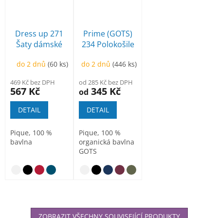
Dress up 271
Prime (GOTS)
Šaty dámské
234 Polokošile
pánská
do 2 dnů
(60 ks)
do 2 dnů
(446 ks)
469 Kč bez DPH
od 285 Kč bez DPH
567 Kč
345 Kč
od
DETAIL
DETAIL
Pique, 100 %
Pique, 100 %
bavlna
organická bavlna
GOTS
ZOBRAZIT VŠECHNY SOUVISEJÍCÍ PRODUKTY