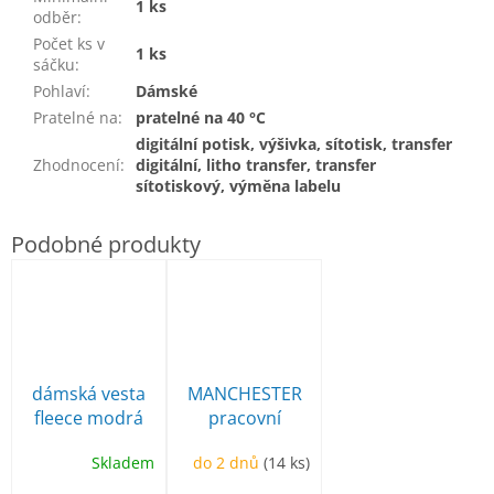
1 ks
odběr
:
Počet ks v
1 ks
sáčku
:
Pohlaví
:
Dámské
Pratelné na
:
pratelné na 40 °C
digitální potisk, výšivka, sítotisk, transfer
Zhodnocení
:
digitální, litho transfer, transfer
sítotiskový, výměna labelu
dámská vesta
MANCHESTER
fleece modrá
pracovní
LVF14
poloholeňová
Skladem
do 2 dnů
(14 ks)