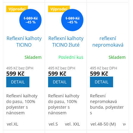
Výprodej
Výprodej
1 089 Kč
1 089 Kč
–45 %
–45 %
Reflexní kalhoty
Reflexní kalhoty
reflexní
TICINO
TICINO žluté
nepromokavá
oranžové
bunda Gordon
Skladem
Poslední kus
Skladem
495 Kč bez DPH
495 Kč bez DPH
495 Kč bez DPH
599 Kč
599 Kč
599 Kč
DETAIL
DETAIL
DETAIL
Reflexní kalhoty
Reflexní kalhoty
Reflexní
do pasu, 100%
do pasu, 100%
nepromokavá
polyester s
polyester s
bunda, polyester
nánosem
nánosem
s
polyuretanu,
polyuretanu,
paropropustnou
odolnost proti
vel.XL
odolnost proti
vel.S
vel. XXL
vel.XXXL
vrstvou
vel.48-50 (M)
vel.5
pruniku...
pruniku...
polyuretanu,