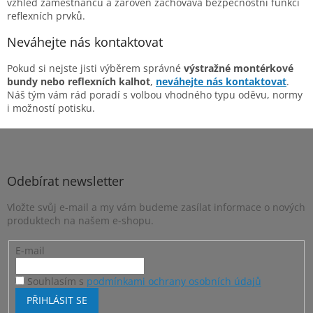
vzhled zaměstnanců a zároveň zachovává bezpečnostní funkci
reflexních prvků.
Neváhejte nás kontaktovat
Pokud si nejste jisti výběrem správné
výstražné montérkové
bundy nebo reflexních kalhot
,
neváhejte nás kontaktovat
.
Náš tým vám rád poradí s volbou vhodného typu oděvu, normy
i možností potisku.
Z
á
p
a
Odebírat newsletter
t
Vložte svůj e-mail a my vám budeme zasílat informace o nových
í
produktech na našem e-shopu.
E-mail
Souhlasím s
podmínkami ochrany osobních údajů
PŘIHLÁSIT SE