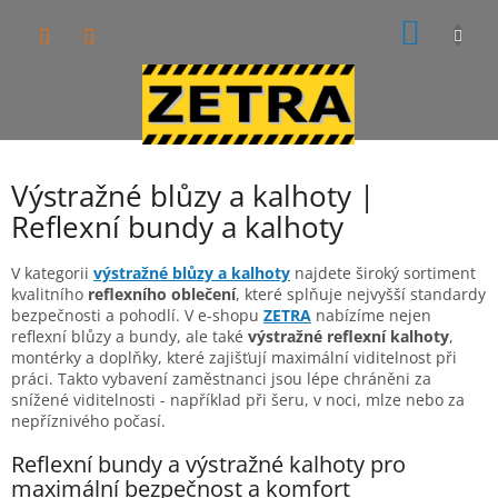
Přejít
NÁKUP
na
obsah
KOŠÍK
Výstražné blůzy a kalhoty |
Reflexní bundy a kalhoty
V kategorii
výstražné blůzy a kalhoty
najdete široký sortiment
kvalitního
reflexního oblečení
, které splňuje nejvyšší standardy
bezpečnosti a pohodlí. V e-shopu
ZETRA
nabízíme nejen
reflexní blůzy a bundy, ale také
výstražné reflexní kalhoty
,
montérky a doplňky, které zajišťují maximální viditelnost při
práci. Takto vybavení zaměstnanci jsou lépe chráněni za
snížené viditelnosti - například při šeru, v noci, mlze nebo za
nepříznivého počasí.
Reflexní bundy a výstražné kalhoty pro
maximální bezpečnost a komfort