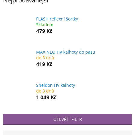
Nejprodávanější
FLASH reflexní šortky
Skladem
479 Kč
MAX NEO HV kalhoty do pasu
do 3 dnů
419 Kč
Sheldon HV kalhoty
do 3 dnů
1 049 Kč
OTEVŘÍT FILTR
Ř