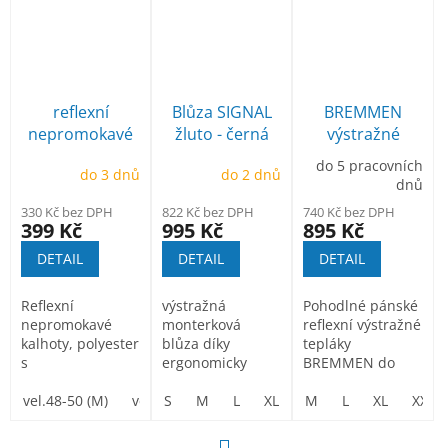
kapuce v...
reflexní
Blůza SIGNAL
BREMMEN
nepromokavé
žluto - černá
výstražné
kalhoty Gordon
kalhotové
do 5 pracovních
do 3 dnů
do 2 dnů
tepláky
dnů
330 Kč bez DPH
822 Kč bez DPH
740 Kč bez DPH
399 Kč
995 Kč
895 Kč
DETAIL
DETAIL
DETAIL
Reflexní
výstražná
Pohodlné pánské
nepromokavé
monterková
reflexní výstražné
kalhoty, polyester
blůza díky
tepláky
s
ergonomicky
BREMMEN do
paropropustnou
tvarovanému
pasu.
vrstvou
vel.48-50 (M)
vel.52-54 (L)
štíhlému střihu
S
M
L
vel.56-58 (XL)
XL
XXL
M
L
vel.60-62 (XXL)
3XL
XL
4XL
XXL
polyuretanu,
skvěle padne...
kapuce v...
S