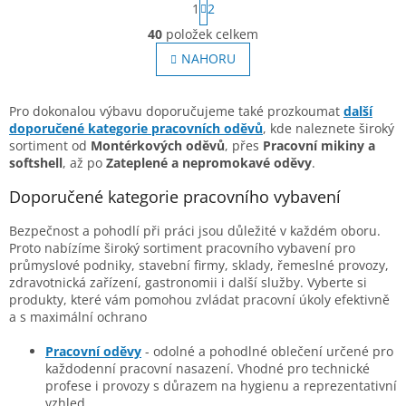
1
2
t
r
40
položek celkem
O
á
v
NAHORU
n
l
k
o
á
v
d
Pro dokonalou výbavu doporučujeme také prozkoumat
další
á
a
doporučené kategorie pracovních oděvů
, kde naleznete široký
n
c
sortiment od
Montérkových oděvů
, přes
Pracovní mikiny a
í
í
softshell
, až po
Zateplené a nepromokavé oděvy
.
p
r
Doporučené kategorie pracovního vybavení
v
k
Bezpečnost a pohodlí při práci jsou důležité v každém oboru.
y
Proto nabízíme široký sortiment pracovního vybavení pro
v
průmyslové podniky, stavební firmy, sklady, řemeslné provozy,
ý
zdravotnická zařízení, gastronomii i další služby. Vyberte si
p
produkty, které vám pomohou zvládat pracovní úkoly efektivně
i
a s maximální ochrano
s
u
Pracovní oděvy
- odolné a pohodlné oblečení určené pro
každodenní pracovní nasazení. Vhodné pro technické
profese i provozy s důrazem na hygienu a reprezentativní
vzhled.