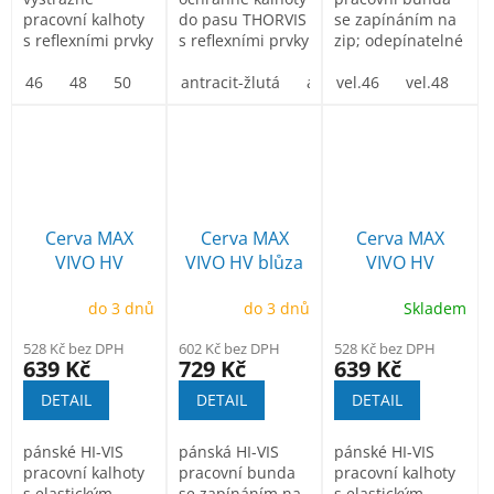
pracovní kalhoty
do pasu THORVIS
se zapínáním na
s reflexními prvky
s reflexními prvky
zip; odepínatelné
rukávy;
46
48
50
52
antracit-žlutá
54
56
58
antracit-červená
60
vel.46
vel.48
ve
Cerva MAX
Cerva MAX
Cerva MAX
VIVO HV
VIVO HV blůza
VIVO HV
kalhoty refexní
reflexní žlutá
kalhoty refexní
do 3 dnů
do 3 dnů
Skladem
do pasu
do pasu žluté
oranžové
528 Kč bez DPH
602 Kč bez DPH
528 Kč bez DPH
639 Kč
729 Kč
639 Kč
DETAIL
DETAIL
DETAIL
pánské HI-VIS
pánská HI-VIS
pánské HI-VIS
pracovní kalhoty
pracovní bunda
pracovní kalhoty
s elastickým
se zapínáním na
s elastickým