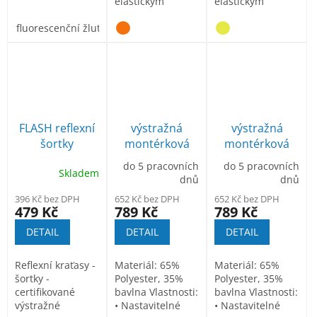
elastickým
elastickým
pasem;
pasem;
fluorescenční žlutá
FLASH reflexní
výstražná
výstražná
šortky
montérková
montérková
blůza TX70
blůza TX70
do 5 pracovních
do 5 pracovních
Skladem
oranžová
žlutá
dnů
dnů
396 Kč bez DPH
652 Kč bez DPH
652 Kč bez DPH
479 Kč
789 Kč
789 Kč
DETAIL
DETAIL
DETAIL
Reflexní kraťasy -
Materiál: 65%
Materiál: 65%
šortky -
Polyester, 35%
Polyester, 35%
certifikované
bavlna Vlastnosti:
bavlna Vlastnosti:
výstražné
• Nastavitelné
• Nastavitelné