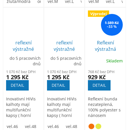
dlouhou
žlutá/modrá
oranžová/modrá
praktická. V horní
vel.M
vel.L
vel.XL
praktická. V horní
vel.M
vel. XXL
vel.L
vel. 
vel.
životnost,...
kapse lze...
kapse lze...
Výprodej
1 389 Kč
–33 %
reflexní
reflexní
Reflexní
výstražné
výstražné
výstražná
kalhoty do
kalhoty do
bunda TICINO
do 5 pracovních
do 5 pracovních
Skladem
pasu T501
pasu T501 žluté
dnů
dnů
oranžové
1 070 Kč bez DPH
1 070 Kč bez DPH
768 Kč bez DPH
1 295 Kč
1 295 Kč
929 Kč
DETAIL
DETAIL
DETAIL
Inovativní HiVis
Inovativní HiVis
Reflexní bunda
kalhoty mají
kalhoty mají
nezateplená,
multifunkční
multifunkční
100% polyester s
kapsy ( horní
kapsy ( horní
nánosem
kapsa je dvojitá,
kapsa je dvojitá,
polyuretanu,
kapsy se...
vel.46
vel.48
vel.50
kapsy se...
vel.46
vel. 52
vel.48
vel. 54
vel.50
odolnost proti...
vel. 56
vel. 52
vel. 
vel.