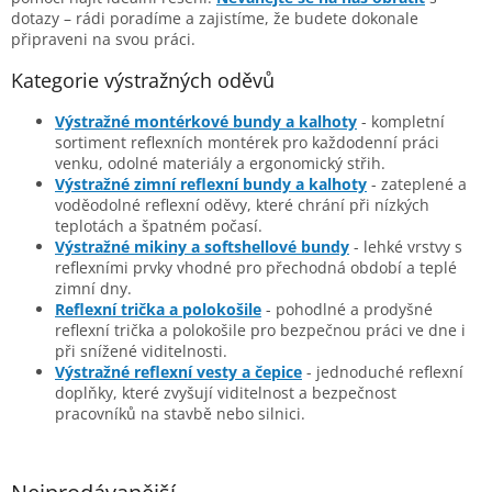
dotazy – rádi poradíme a zajistíme, že budete dokonale
připraveni na svou práci.
Kategorie výstražných oděvů
Výstražné montérkové bundy a kalhoty
- kompletní
sortiment reflexních montérek pro každodenní práci
venku, odolné materiály a ergonomický střih.
Výstražné zimní reflexní bundy a kalhoty
- zateplené a
voděodolné reflexní oděvy, které chrání při nízkých
teplotách a špatném počasí.
Výstražné mikiny a softshellové bundy
- lehké vrstvy s
reflexními prvky vhodné pro přechodná období a teplé
zimní dny.
Reflexní trička a polokošile
- pohodlné a prodyšné
reflexní trička a polokošile pro bezpečnou práci ve dne i
při snížené viditelnosti.
Výstražné reflexní vesty a čepice
- jednoduché reflexní
doplňky, které zvyšují viditelnost a bezpečnost
pracovníků na stavbě nebo silnici.