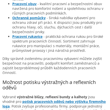
Pracovní obuv
- kvalitní pracovní a bezpečnostní obuv
navržená pro komfortní nošení a spolehlivou ochranu v
různých pracovních podmínkách.
Ochranné pomůcky
- široká nabídka vybavení pro
ochranu zdraví při práci. K dispozici jsou produkty pro
ochranu hlavy, očí, sluchu, dýchacích cest i další
bezpečnostní prvky.
Pracovní rukavice
- praktická ochrana rukou pro široké
spektrum pracovních činností. Sortiment zahrnuje
rukavice pro manipulaci s materiály, montážní práce,
průmyslové provozy i jiná náročná prostředí.
Díky správně zvolenému pracovnímu vybavení můžete zvýšit
bezpečnost na pracovišti, podpořit komfort zaměstnanců a
zajistit bezproblémový průběh každodenních pracovních
činností.
Možnost potisku výstražných a reflexních
oděvů
Vybrané
výstražné blůzy, reflexní bundy a kalhoty
jsou
vhodné pro
potisk pracovních oděvů nebo výšivku firemního
loga
. Potisk zvyšuje profesionalitu firmy, podporuje jednotný