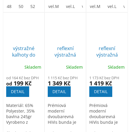
oblečení
manžety na
manžety na
48
50
52
54
háček a očko...
vel.M
56
58
vel.L
60
vel.XL
62
háček a očko...
vel.M
vel. XXL
vel.L
vel. 
vel.
výstražné
reflexní
reflexní
kalhoty do
výstražná
výstražná
pasu TX71
montérková
montérková
Skladem
Skladem
Skladem
oranžové
blůza T500
blůza T500
oranžová
žlutá
od 164 Kč bez DPH
1 115 Kč bez DPH
1 173 Kč bez DPH
199 Kč
1 349 Kč
1 419 Kč
od
DETAIL
DETAIL
DETAIL
Materiál: 65%
Prémiová
Prémiová
Polyester, 35%
moderní
moderní
bavlna 245gr
dvoubarevná
dvoubarevná
Vyrobeno z
HiVis bunda je
HiVis bunda je
polybavlny pro
stylová a
stylová a