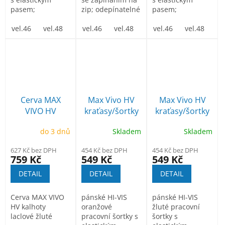
pasem;
zip; odepínatelné
pasem;
rukávy;
vel.46
vel.48
vel.50
vel.46
vel.52
vel.48
vel.54
vel.50
vel.46
vel.56
vel.52
vel.48
vel.58
vel.
ve
Cerva MAX
Max Vivo HV
Max Vivo HV
VIVO HV
kraťasy/šortky
kraťasy/šortky
kalhoty laclové
oranžové
žluté
do 3 dnů
Skladem
Skladem
žluté
627 Kč bez DPH
454 Kč bez DPH
454 Kč bez DPH
759 Kč
549 Kč
549 Kč
DETAIL
DETAIL
DETAIL
Cerva MAX VIVO
pánské HI-VIS
pánské HI-VIS
HV kalhoty
oranžové
žluté pracovní
laclové žluté
pracovní šortky s
šortky s