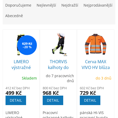
a
Doporučujeme
Nejlevnější
Nejdražší
Nejprodávanější
z
e
Abecedně
n
í
V
p
ý
r
p
629 Kč
o
–20 %
i
d
s
u
p
LIMERO
THORVIS
Cerva MAX
k
r
výstražné
kalhoty do
VIVO HV blůza
t
o
kalhoty s
pasu s
reflexní
ů
do 7 pracovních
d
Skladem
do 3 dnů
reflexními
výstražnými
oranžová
dnů
u
prvky
prvky
412 Kč bez DPH
800 Kč bez DPH
602 Kč bez DPH
k
499 Kč
968 Kč
729 Kč
t
DETAIL
DETAIL
DETAIL
ů
LIMERO
Pracovní
pánská HI-VIS
výstražné
ochranné kalhoty
pracovní bunda