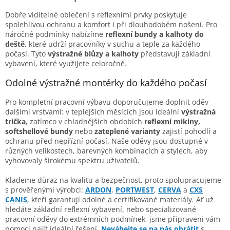
Dobře viditelné oblečení s reflexními prvky poskytuje
spolehlivou ochranu a komfort i při dlouhodobém nošení. Pro
náročné podmínky nabízíme
reflexní bundy a kalhoty do
deště
, které udrží pracovníky v suchu a teple za každého
počasí. Tyto
výstražné blůzy a kalhoty
představují základní
vybavení, které využijete celoročně.
Odolné výstražné montérky do každého počasí
Pro kompletní pracovní výbavu doporučujeme doplnit oděv
dalšími vrstvami: v teplejších měsících jsou ideální
výstražná
trička
, zatímco v chladnějších obdobích
reflexní mikiny,
softshellové bundy
nebo
zateplené varianty
zajistí pohodlí a
ochranu před nepřízní počasí. Naše oděvy jsou dostupné v
různých velikostech, barevných kombinacích a stylech, aby
vyhovovaly širokému spektru uživatelů.
Klademe důraz na kvalitu a bezpečnost, proto spolupracujeme
s prověřenými výrobci:
ARDON
,
PORTWEST
,
CERVA
a
CXS
CANIS
, kteří garantují odolné a certifikované materiály. Ať už
hledáte základní reflexní vybavení, nebo specializované
pracovní oděvy do extrémních podmínek, jsme připraveni vám
pomoci najít ideální řešení.
Neváhejte se na nás obrátit
s