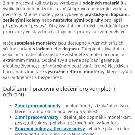
Zimní pracovní kalhoty jsou vyrobeny z
odolných materiálů
s
vynikající tepelnou izolací a vnější úpravou odpuzující vodu a
nečistoty. Mnohé modely jsou vybaveny
praktickými kapsami
,
zesílenými koleny
nebo
nastavitelnými popruhy
pro lepší
přizpůsobení postavě. Díky kvalitní konstrukci jsou ideální pro
pracovníky ve stavebnictví, logistice, průmyslu i zemědělství.
Naše
zateplené montérky
jsou dostupné v různých střizích,
včetně variant
s laclem
nebo
do pasu
. Zateplení z kvalitních
izolačních materiálů zajistí, že zůstanete v teple i při práci v
extrémním mrazu. Odolné švy a pevné zapínání garantují
dlouhou životnost i při náročném používání. Kromě klasických
barev nabízíme také
výstražné reflexní montérky
, které zvyšují
vaši viditelnost a bezpečnost.
Další zimní pracovní oblečení pro kompletní
ochranu
Zimní pracovní bundy
- odolné bundy s izolační vrstvou,
které chrání proti chladu, větru a vlhkosti.
Zimní pracovní vesty
- ideální jako doplněk k montérkám,
poskytují volnost pohybu a zároveň hřejivý komfort.
Pracovní mikiny a fleecové oděvy
- vhodné jako střední
vrstva pod zimní bundy pro lepší izolaci.