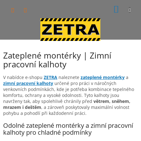
Přejít
NÁKUP
na
obsah
KOŠÍK
Zateplené montérky | Zimní
pracovní kalhoty
V nabídce e-shopu
ZETRA
naleznete
zateplené montérky
a
zimní pracovní kalhoty
určené pro práci v náročných
venkovních podmínkách, kde je potřeba kombinace tepelného
komfortu, ochrany a vysoké odolnosti. Tyto kalhoty jsou
navrženy tak, aby spolehlivě chránily před
větrem, sněhem,
mrazem i deštěm
, a zároveň poskytovaly maximální volnost
pohybu a pohodlí při každodenní práci.
Odolné zateplené montérky a zimní pracovní
kalhoty pro chladné podmínky