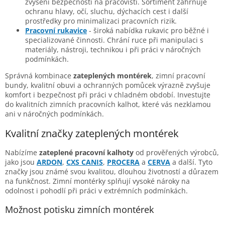
zvýšení bezpečnosti na pracovišti. Sortiment zahrnuje
ochranu hlavy, očí, sluchu, dýchacích cest i další
prostředky pro minimalizaci pracovních rizik.
Pracovní rukavice
- široká nabídka rukavic pro běžné i
specializované činnosti. Chrání ruce při manipulaci s
materiály, nástroji, technikou i při práci v náročných
podmínkách.
Správná kombinace
zateplených montérek
, zimní pracovní
bundy, kvalitní obuvi a ochranných pomůcek výrazně zvyšuje
komfort i bezpečnost při práci v chladném období. Investujte
do kvalitních zimních pracovních kalhot, které vás nezklamou
ani v náročných podmínkách.
Kvalitní značky zateplených montérek
Nabízíme
zateplené pracovní kalhoty
od prověřených výrobců,
jako jsou
ARDON
,
CXS CANIS
,
PROCERA
a
CERVA
a další. Tyto
značky jsou známé svou kvalitou, dlouhou životností a důrazem
na funkčnost. Zimní montérky splňují vysoké nároky na
odolnost i pohodlí při práci v extrémních podmínkách.
Možnost potisku zimních montérek