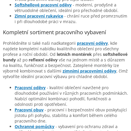
Softshellové pracovní oděvy
- moderní, prodyšné a
větruodolné oblečení, ideální pro přechodné období.
Zimní pracovní rukavice
- chrání ruce před promrznutím
i při dlouhodobé práci v mrazu.
Kompletní sortiment pracovního vybavení
Prohlédněte si také naši nadkategorii
pracovní oděvy
, kde
najdete kompletní nabídku kvalitního oblečení pro všechny
profese a roční období. Od
letních montérek
přes
softshellové
bundy
až po
reflexní oděvy
vše na jednom místě a s důrazem
na kvalitu, funkčnost a bezpečnost. Zateplené montérky lze
výborně kombinovat s dalšími
zimními pracovními oděvy
, čímž
vytvoříte ideální pracovní výbavu pro chladné období.
Pracovní oděvy
- kvalitní oblečení navržené pro
dlouhodobé používání v různých pracovních podmínkách.
Nabízí optimální kombinaci pohodlí, funkčnosti a
odolnosti proti opotřebení.
Pracovní obuv
- pracovní i bezpečnostní obuv poskytující
jistotu při pohybu, stabilitu a komfort během celého
pracovního dne.
Ochranné pomůcky
- vybavení pro ochranu zdraví a