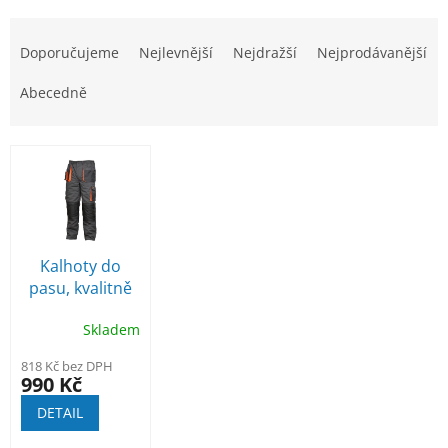
Ř
a
Doporučujeme
Nejlevnější
Nejdražší
Nejprodávanější
z
e
Abecedně
n
í
V
p
ý
r
p
o
i
d
s
u
p
Kalhoty do
k
r
pasu, kvalitně
t
o
zateplené
ů
d
Skladem
u
818 Kč bez DPH
k
990 Kč
t
DETAIL
ů