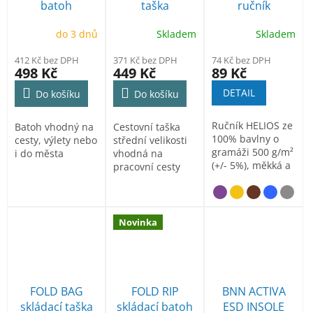
batoh
taška
ručník
100x50cm
do 3 dnů
Skladem
Skladem
500gr
412 Kč bez DPH
371 Kč bez DPH
74 Kč bez DPH
498 Kč
449 Kč
89 Kč
DETAIL
Do košíku
Do košíku
Ručník HELIOS ze
Batoh vhodný na
Cestovní taška
100% bavlny o
cesty, výlety nebo
střední velikosti
gramáži 500 g/m²
i do města
vhodná na
(+/- 5%), měkká a
pracovní cesty
příjemná na
nebo výlety
dotek
Novinka
FOLD BAG
FOLD RIP
BNN ACTIVA
skládací taška
skládací batoh
ESD INSOLE