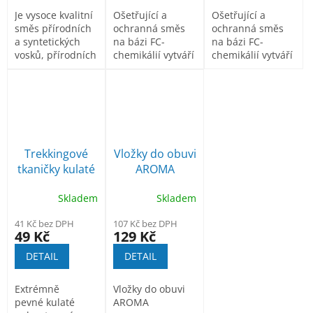
Je vysoce kvalitní
Ošetřující a
Ošetřující a
směs přírodních
ochranná směs
ochranná směs
a syntetických
na bázi FC-
na bázi FC-
vosků, přírodních
chemikálií vytváří
chemikálií vytváří
olejů a...
po nástřiku tenký
po nástřiku tenký
film, který...
film, který...
Trekkingové
Vložky do obuvi
tkaničky kulaté
AROMA
Skladem
Skladem
41 Kč bez DPH
107 Kč bez DPH
49 Kč
129 Kč
DETAIL
DETAIL
Extrémně
Vložky do obuvi
pevné kulaté
AROMA