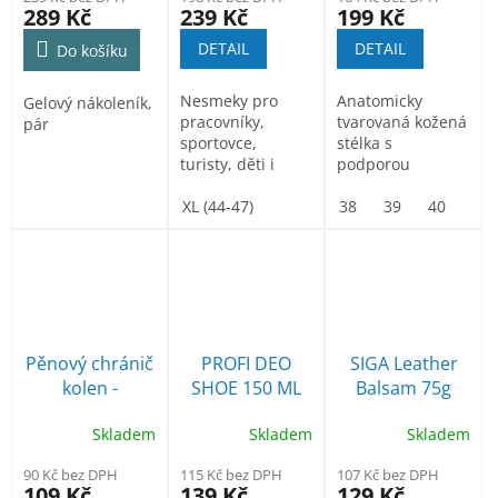
289 Kč
239 Kč
199 Kč
DETAIL
DETAIL
Do košíku
Nesmeky pro
Anatomicky
Gelový nákoleník,
pracovníky,
tvarovaná kožená
pár
sportovce,
stélka s
turisty, děti i
podporou
seniory. Jsou
podélné a příčné
vyrobeny z
XL (44-47)
klenby.
38
39
40
41
kvalitního...
Pěnový chránič
PROFI DEO
SIGA Leather
kolen -
SHOE 150 ML
Balsam 75g
nákoleník
Skladem
Skladem
Skladem
90 Kč bez DPH
115 Kč bez DPH
107 Kč bez DPH
109 Kč
139 Kč
129 Kč