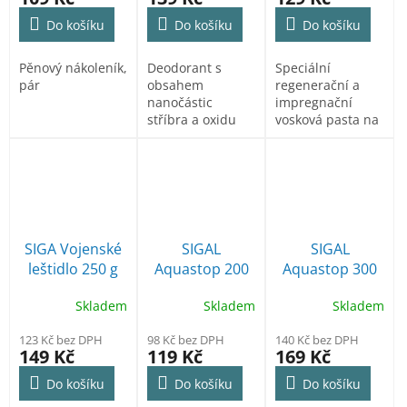
Do košíku
Do košíku
Do košíku
Pěnový nákoleník,
Deodorant s
Speciální
pár
obsahem
regenerační a
nanočástic
impregnační
stříbra a oxidu
vosková pasta na
křemičitého.
kožené
Udržuje svěžest v
materiály. Změkčuje,..
obuvi a...
SIGA Vojenské
SIGAL
SIGAL
leštidlo 250 g
Aquastop 200
Aquastop 300
černé
ml impregnace
ml impregnace
Skladem
Skladem
Skladem
123 Kč bez DPH
98 Kč bez DPH
140 Kč bez DPH
149 Kč
119 Kč
169 Kč
Do košíku
Do košíku
Do košíku