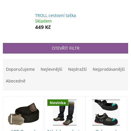
TROLL cestovní taška
Skladem
449 Kč
OTEVŘÍT FILTR
Ř
a
Doporučujeme
Nejlevnější
Nejdražší
Nejprodávanější
z
e
Abecedně
n
í
V
p
Novinka
ý
r
p
o
i
d
s
u