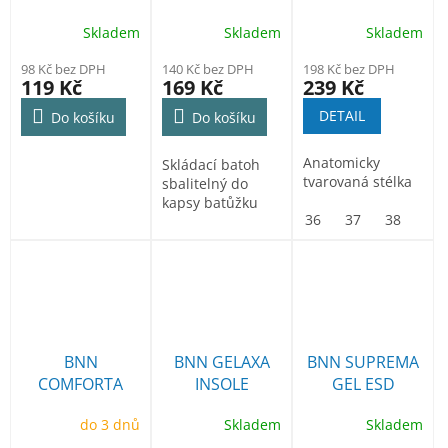
Skladem
Skladem
Skladem
98 Kč bez DPH
140 Kč bez DPH
198 Kč bez DPH
119 Kč
169 Kč
239 Kč
DETAIL
Do košíku
Do košíku
Anatomicky
Skládací batoh
tvarovaná stélka
sbalitelný do
kapsy batůžku
36
37
38
39
BNN
BNN GELAXA
BNN SUPREMA
COMFORTA
INSOLE
GEL ESD
INSOLE
INSOLE
do 3 dnů
Skladem
Skladem