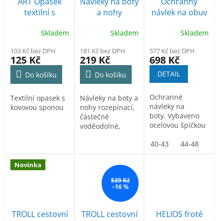
p
ART Opasek
Návleky na boty
Ochranný
k
r
textilní s
a nohy
návlek na obuv
t
o
kovovou
bezpečnostní -
ů
d
Skladem
Skladem
Skladem
sponou
ocelová špice
u
103 Kč bez DPH
181 Kč bez DPH
577 Kč bez DPH
k
125 Kč
219 Kč
698 Kč
t
DETAIL
ů
Do košíku
Do košíku
Ochranné
Textilní opasek s
Návleky na boty a
návleky na
kovovou sponou
nohy rozepínací,
boty. Vybaveno
částečně
ocelovou špičkou
voděodolné,
odolnou proti
vhodné i na
nárazům 200 J
40-43
44-48
turistiku
a...
Novinka
539 Kč
–16 %
TROLL cestovní
TROLL cestovní
HELIOS froté