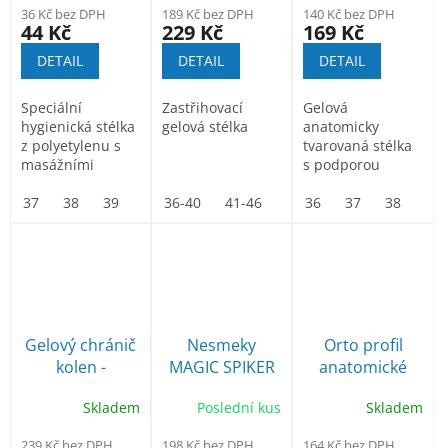
36 Kč bez DPH
189 Kč bez DPH
140 Kč bez DPH
44 Kč
229 Kč
169 Kč
DETAIL
DETAIL
DETAIL
Speciální
Zastřihovací
Gelová
hygienická stélka
gelová stélka
anatomicky
z polyetylenu s
tvarovaná stélka
masážními
s podporou
účinky. Vložka je
podélné a příčné
lehce...
37
38
39
41
36-40
42
43
41-46
45
47
klenby.
36
48
37
49
38
39
Gelový chránič
Nesmeky
Orto profil
kolen -
MAGIC SPIKER
anatomické
nákoleník
kožené vložky
Skladem
Poslední kus
Skladem
239 Kč bez DPH
198 Kč bez DPH
164 Kč bez DPH