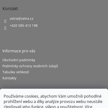
s
u
Kontakt
zetra
@
zetra.cz
+420 585 413 198
Informace pro vás
Obchodní podmínky
Podmínky ochrany osobních údajů
Tabulka velikostí
Kontakty
Používáme cookies, abychom Vám umožnili pohodlné
prohlížení webu a díky analýze provozu webu neustále
zlepšovali jeho funkce, výkon a použitelnost.
Více