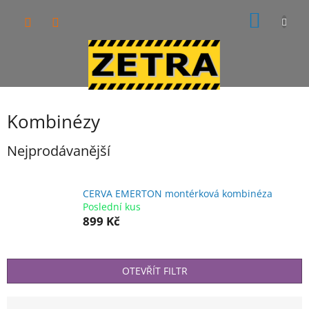
Přejít
NÁKUP
na
obsah
KOŠÍK
Kombinézy
Nejprodávanější
CERVA EMERTON montérková kombinéza
Poslední kus
899 Kč
OTEVŘÍT FILTR
Ř