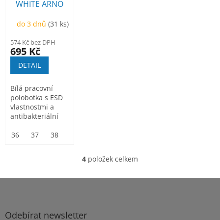
WHITE ARNO
O1 ESD,
do 3 dnů
(31 ks)
polobotka
574 Kč bez DPH
695 Kč
DETAIL
Bílá pracovní
polobotka s ESD
vlastnostmi a
antibakteriální
úpravou
Sanitized....
36
37
38
39
40
41
42
43
44
45
46
4
položek celkem
O
v
l
Z
á
á
d
p
a
a
Odebírat newsletter
c