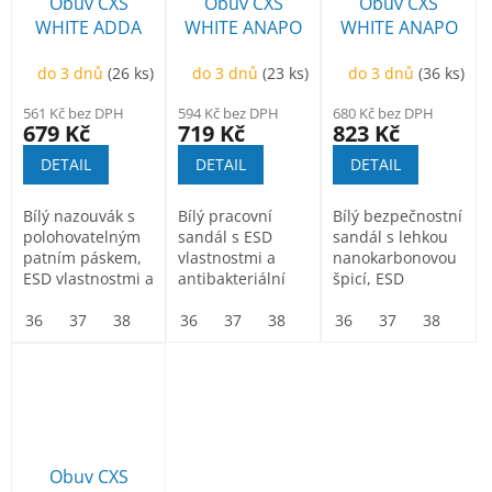
p
Obuv CXS
Obuv CXS
Obuv CXS
k
r
WHITE ADDA
WHITE ANAPO
WHITE ANAPO
t
o
OB ESD,
O1 ESD, sandál
S1 ESD, sandál
ů
d
do 3 dnů
(26 ks)
do 3 dnů
(23 ks)
do 3 dnů
(36 ks)
nazouvák
u
561 Kč bez DPH
594 Kč bez DPH
680 Kč bez DPH
k
679 Kč
719 Kč
823 Kč
t
DETAIL
DETAIL
DETAIL
ů
Bílý nazouvák s
Bílý pracovní
Bílý bezpečnostní
polohovatelným
sandál s ESD
sandál s lehkou
patním páskem,
vlastnostmi a
nanokarbonovou
ESD vlastnostmi a
antibakteriální
špicí, ESD
antibakteriální
úpravou
vlastnostmi a...
úpravou...
36
37
38
39
Sanitized.
36
40
37
41
38
42
39
43
36
40
44
37
41
45
38
42
46
39
Materiál:...
Obuv CXS