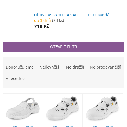
Obuv CXS WHITE ANAPO O1 ESD, sandál
do 3 dnů
(23 ks)
719 Kč
OTEVŘÍT FILTR
Ř
a
Doporučujeme
Nejlevnější
Nejdražší
Nejprodávanější
z
e
Abecedně
n
í
V
p
ý
r
p
o
i
d
s
u