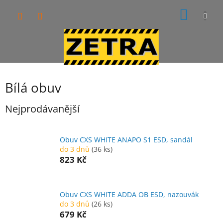
Přejít
NÁKUP
na
obsah
KOŠÍK
Bílá obuv
Nejprodávanější
Obuv CXS WHITE ANAPO S1 ESD, sandál
do 3 dnů
(36 ks)
823 Kč
Obuv CXS WHITE ADDA OB ESD, nazouvák
do 3 dnů
(26 ks)
679 Kč