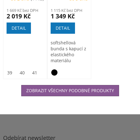
1 669 Kč bez DPH
1 115 Kč bez DPH
2 019 Kč
1 349 Kč
DETAIL
DETAIL
softshellová
bunda s kapucí z
elastického
materiálu
ElasticTech®Flexi,
vnitřní část...
39
40
41
42
43
44
45
46
47
ZOBRAZIT VŠECHNY PODOBNÉ PRODUKTY
Z
á
p
a
Odebírat newsletter