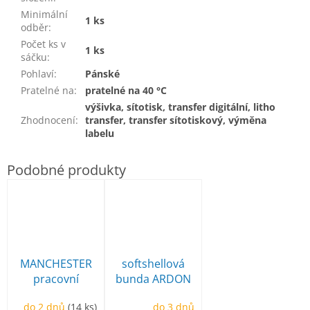
Minimální
1 ks
odběr
:
Počet ks v
1 ks
sáčku
:
Pohlaví
:
Pánské
Pratelné na
:
pratelné na 40 °C
výšivka, sítotisk, transfer digitální, litho
Zhodnocení
:
transfer, transfer sítotiskový, výměna
labelu
MANCHESTER
softshellová
pracovní
bunda ARDON
poloholeňová
Creatron
do 2 dnů
(14 ks)
do 3 dnů