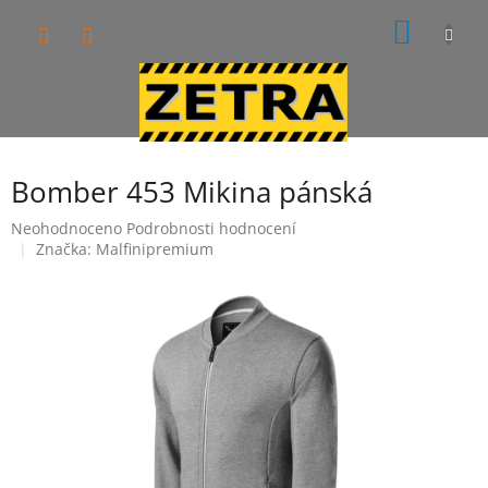
Přejít
NÁKUP
na
obsah
KOŠÍK
Bomber 453 Mikina pánská
Průměrné
Neohodnoceno
Podrobnosti hodnocení
hodnocení
Značka:
Malfinipremium
produktu
je
0,0
z
5
hvězdiček.