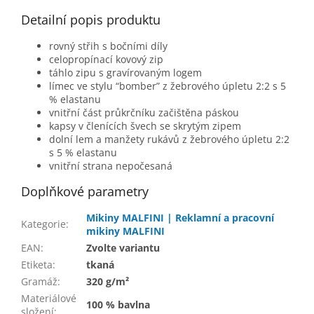
Detailní popis produktu
rovný střih s bočními díly
celopropínací kovový zip
táhlo zipu s gravírovaným logem
límec ve stylu “bomber” z žebrového úpletu 2:2 s 5
% elastanu
vnitřní část průkrčníku začištěna páskou
kapsy v členících švech se skrytým zipem
dolní lem a manžety rukávů z žebrového úpletu 2:2
s 5 % elastanu
vnitřní strana nepočesaná
Doplňkové parametry
Mikiny MALFINI | Reklamní a pracovní
Kategorie
:
mikiny MALFINI
EAN
:
Zvolte variantu
Etiketa
:
tkaná
Gramáž
:
320 g/m²
Materiálové
100 % bavlna
složení
: