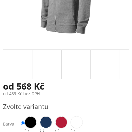
od
568 Kč
od
469 Kč
bez DPH
Měrná
Zvolte variantu
cena:
Barva