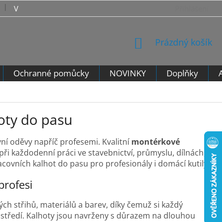
VRÁCENÍ ZBOŽÍ - VZOROVÝ FORMULÁŘ PRO ODSTOUPENÍ 
Přihlášení
NÁKUPNÍ
Prázdný košík
KOŠÍK
Ochranné pomůcky
NOVINKY
Doplňky
oty do pasu
vní oděvy napříč profesemi. Kvalitní
montérkové
při každodenní práci ve stavebnictví, průmyslu, dílnách,
covních kalhot do pasu pro profesionály i domácí kutily.
profesi
ch střihů, materiálů a barev, díky čemuž si každý
středí. Kalhoty jsou navrženy s důrazem na dlouhou