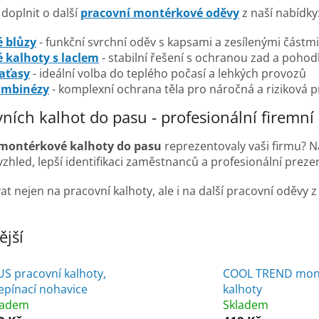
doplnit o další
pracovní montérkové oděvy
z naší nabídky
 blůzy
- funkční svrchní oděv s kapsami a zesílenými částm
 kalhoty s laclem
- stabilní řešení s ochranou zad a poh
aťasy
- ideální volba do teplého počasí a lehkých provozů
ombinézy
- komplexní ochrana těla pro náročná a riziková p
ních kalhot do pasu - profesionální firemní
montérkové kalhoty do pasu
reprezentovaly vaši firmu? 
vzhled, lepší identifikaci zaměstnanců a profesionální preze
ovat nejen na pracovní kalhoty, ale i na další pracovní od
jší
US pracovní kalhoty,
COOL TREND mon
epínací nohavice
kalhoty
ladem
Skladem