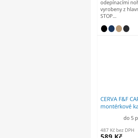
odepínacími no
vyrobeny z hlavn
STOP...
CERVA F&F CA
montérkové ka
pasu bílé
do 5 
487 Kč bez DPH
589 Kč