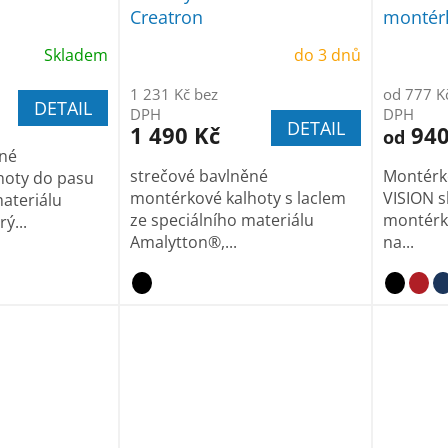
Creatron
montérk
Skladem
do 3 dnů
1 231 Kč bez
od 777 K
DETAIL
DPH
DPH
DETAIL
1 490 Kč
940
od
ěné
strečové bavlněné
Montérk
hoty do pasu
montérkové kalhoty s laclem
VISION s
materiálu
ze speciálního materiálu
montérk
ý...
Amalytton®,...
na...