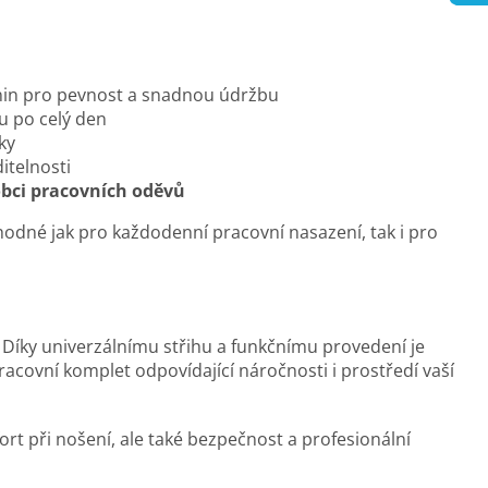
nin pro pevnost a snadnou údržbu
u po celý den
ky
ditelnosti
bci pracovních oděvů
vhodné jak pro každodenní pracovní nasazení, tak i pro
 Díky univerzálnímu střihu a funkčnímu provedení je
racovní komplet odpovídající náročnosti i prostředí vaší
t při nošení, ale také bezpečnost a profesionální