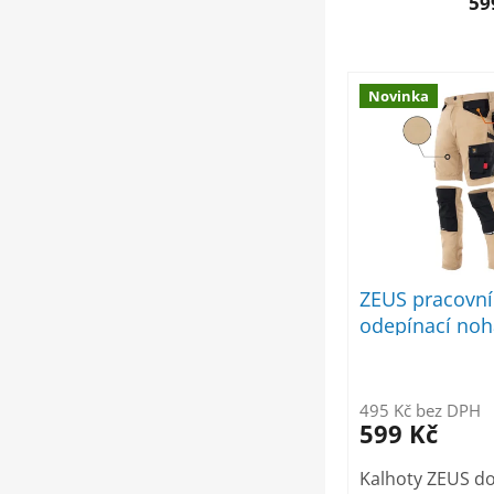
59
V
Novinka
ý
p
i
s
p
r
o
d
ZEUS pracovní
u
odepínací noh
k
t
ů
495 Kč bez DPH
599 Kč
Kalhoty ZEUS do