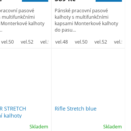
pracovní pasové
Pánské pracovní pasové
s multifunkčními
kalhoty s multifunkčními
 Monterkové kalhoty
kapsami Monterkové kalhoty
..
do pasu...
vel.50
vel.58
vel.52
vel.60
vel.54
vel.62
vel.48
vel.56
vel.50
vel.58
vel.52
vel.60
vel.54
vel.6
R STRETCH
Rifle Stretch blue
í kalhoty
Skladem
Skladem