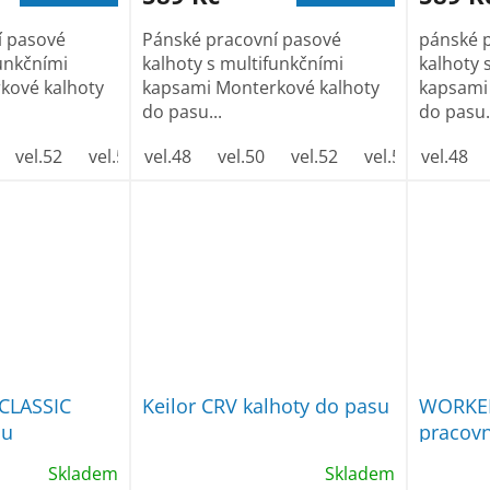
í pasové
Pánské pracovní pasové
pánské 
funkčními
kalhoty s multifunkčními
kalhoty 
kové kalhoty
kapsami Monterkové kalhoty
kapsami
do pasu...
do pasu.
vel.52
vel.54
vel.48
vel.56
vel.50
vel.58
vel.52
vel.60
vel.54
vel.62
vel.48
vel.56
CLASSIC
Keilor CRV kalhoty do pasu
WORKE
su
pracovn
Skladem
Skladem