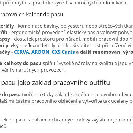
t při pohybu a praktické využití v náročných podmínkách.
pracovních kalhot do pasu
eriály
- kombinace bavlny, polyesteru nebo strečových tka
řih
- ergonomické provedení, elastický pas a volnost pohyb
kapsy
- dostatek prostoru pro nářadí, mobil i pracovní doplň
ní prvky
- reflexní detaily pro lepší viditelnost při snížené vi
ačky
-
CERVA
,
ARDON
,
CXS Canis
a další renomovaní výro
 kalhoty do pasu
splňují vysoké nároky na kvalitu a jsou 
vání v náročných provozech.
pasu jako základ pracovního outfitu
y do pasu
tvoří praktický základ každého pracovního oděvu.
dalšími částmi pracovního oblečení a vytvoříte tak ucelený p
k do pasu s dalšími ochrannými oděvy zvýšíte nejen komfor
nců.