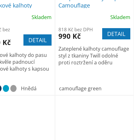
ové kalhoty
Camouflage
Skladem
Skladem
č bez
818 Kč bez DPH
DETAIL
990 Kč
DETAIL
 Kč
Zateplené kalhoty camouflage
ové kalhoty do pasu
styl z tkaniny Twill odolné
kvěle padnoucí
proti roztržení a oděru
ové kalhoty s kapsou
Hnědá
camouflage green