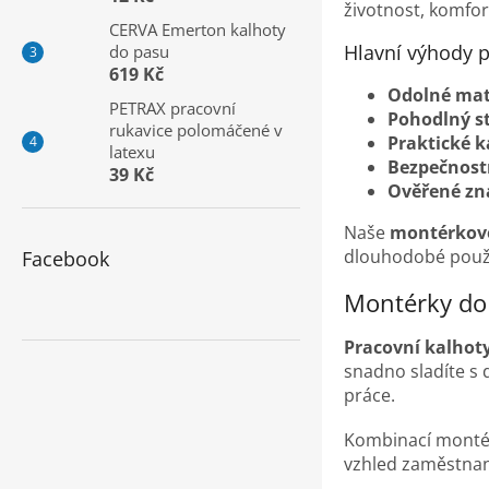
a
životnost, komfor
CERVA Emerton kalhoty
n
Hlavní výhody 
do pasu
e
619 Kč
l
Odolné mat
PETRAX pracovní
Pohodlný st
rukavice polomáčené v
Praktické 
latexu
Bezpečnost
39 Kč
Ověřené zn
Naše
montérkové
dlouhodobé použí
Facebook
Montérky do 
Pracovní kalhot
snadno sladíte s 
práce.
Kombinací montére
vzhled zaměstna