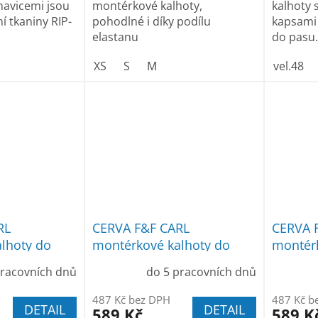
havicemi jsou
montérkové kalhoty,
kalhoty 
í tkaniny RIP-
pohodlné i díky podílu
kapsami
elastanu
do pasu.
XS
S
M
vel.48
RL
CERVA F&F CARL
CERVA 
lhoty do
montérkové kalhoty do
montérk
pasu modré
pasu š
pracovních dnů
do 5 pracovních dnů
487 Kč bez DPH
487 Kč b
DETAIL
DETAIL
589 Kč
589 K