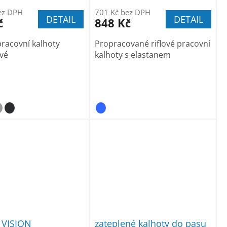
ez DPH
701 Kč bez DPH
DETAIL
DETAIL
č
848 Kč
racovní kalhoty
Propracované riflové pracovní
vé
kalhoty s elastanem
VISION
zateplené kalhoty do pasu