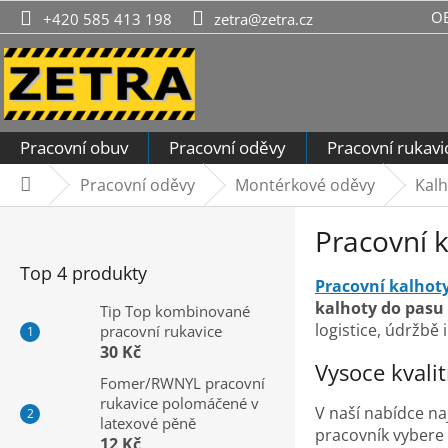
Přejít
O
+420 585 413 198
zetra@zetra.cz
na
obsah
Pracovní obuv
Pracovní oděvy
Pracovní rukavi
Pracovní oděvy
Montérkové oděvy
Kalh
Domů
P
Pracovní 
o
s
Top 4 produkty
Pracovní kalhot
t
kalhoty do pasu
r
Tip Top kombinované
logistice, údržbě 
pracovní rukavice
a
30 Kč
n
Vysoce kvali
n
Fomer/RWNYL pracovní
rukavice polomáčené v
í
V naší nabídce n
latexové pěně
p
pracovník vybere
12 Kč