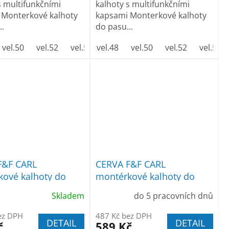
s multifunkčními
kalhoty s multifunkčními
 Monterkové kalhoty
kapsami Monterkové kalhoty
..
do pasu...
vel.50
vel.52
vel.54
vel.48
vel.56
vel.50
vel.58
vel.52
vel.60
vel.54
vel.6
F&F CARL
CERVA F&F CARL
ové kalhoty do
montérkové kalhoty do
edé
pasu zelené
Skladem
do 5 pracovních dnů
ez DPH
487 Kč bez DPH
DETAIL
DETAIL
č
589 Kč