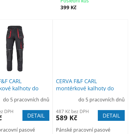
Poslední kus
399 Kč
F&F CARL
CERVA F&F CARL
ové kalhoty do
montérkové kalhoty do
rné
pasu červené
do 5 pracovních dnů
do 5 pracovních dnů
ez DPH
487 Kč bez DPH
DETAIL
DETAIL
č
589 Kč
pracovní pasové
Pánské pracovní pasové