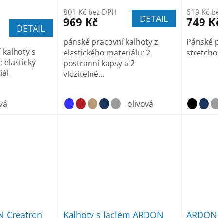
801 Kč bez DPH
619 Kč b
DETAIL
969 Kč
749 K
DETAIL
pánské pracovní kalhoty z
Pánské p
 kalhoty s
elastického materiálu; 2
stretcho
elastický
postranní kapsy a 2
iál
vložitelné...
vá
olivová
N Creatron
Kalhoty s laclem ARDON
ARDON 