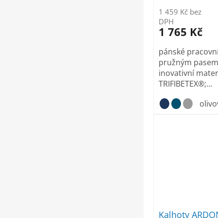
1 459 Kč bez
DPH
1 765 Kč
pánské pracovní
pružným pasem; 
inovativní mater
TRIFIBETEX®;...
olivo
Kalhoty ARDO