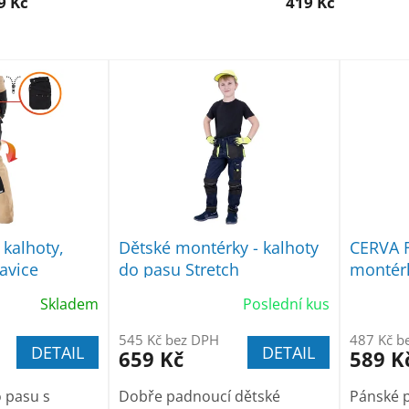
9 Kč
419 Kč
 kalhoty,
Dětské montérky - kalhoty
CERVA 
avice
do pasu Stretch
montérk
pasu če
Skladem
Poslední kus
545 Kč bez DPH
487 Kč b
DETAIL
DETAIL
659 Kč
589 K
 pasu s
Dobře padnoucí dětské
Pánské 