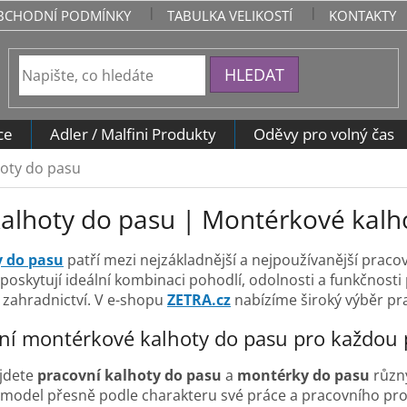
BCHODNÍ PODMÍNKY
TABULKA VELIKOSTÍ
KONTAKTY
HLEDAT
ce
Adler / Malfini Produkty
Oděvy pro volný čas
oty do pasu
kalhoty do pasu | Montérkové kalh
y do pasu
patří mezi nejzákladnější a nejpoužívanější praco
poskytují ideální kombinaci pohodlí, odolnosti a funkčnosti 
i zahradnictví. V e-shopu
ZETRA.cz
nabízíme široký výběr pra
tní montérkové kalhoty do pasu pro každou 
ajdete
pracovní kalhoty do pasu
a
montérky do pasu
různý
 model přesně podle charakteru své práce a pracovního pro