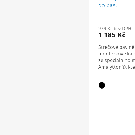
do pasu
979 Kč bez DPH
1 185 Kč
Strečové bavln
montérkové kal
ze speciálního 
Amalytton®, kter