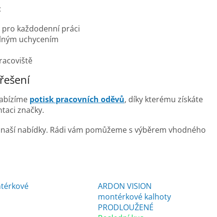
:
i pro každodenní práci
odlným uchycením
racoviště
 řešení
Nabízíme
potisk pracovních oděvů
, díky kterému získáte
ntaci značky.
ěvy z naší nabídky. Rádi vám pomůžeme s výběrem vhodného
ARDON VISION
térkové
montérkové kalhoty
PRODLOUŽENÉ