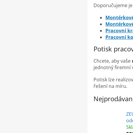
Doporučujeme je 
Montérkové
Montérkové
Pracovní kr
Pracovní k
Potisk pracov
Chcete, aby vaše
jednotný firemní 
Potisk lze realiz
řešení na míru.
Nejprodávaně
ZE
od
Sk