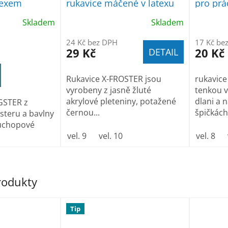
texem
rukavice máčené v latexu
pro prá
displeji
Skladem
Skladem
24 Kč bez DPH
17 Kč be
29 Kč
20 Kč
DETAIL
Rukavice X-FROSTER jsou
rukavice
vyrobeny z jasně žluté
tenkou v
akrylové pleteniny, potažené
dlani a 
GSTER z
černou...
špičkách.
steru a bavlny
 úchopové
vel. 9
vel. 10
vel. 8
produkty
Tip