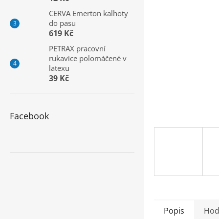
a
CERVA Emerton kalhoty
n
do pasu
e
619 Kč
l
PETRAX pracovní
rukavice polomáčené v
latexu
39 Kč
Facebook
Popis
Hod