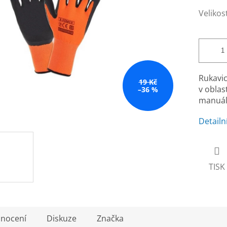
Velikos
Rukavi
19 Kč
v oblas
–36 %
manuáln
Detailn
TISK
nocení
Diskuze
Značka