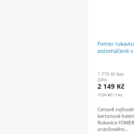
Fomer rukavic
polomáčené v 
pěně 240p, á 
1 776 Kč bez
DPH
2 149 Kč
Měrná
17,91 Kč / 1 ks
cena:
Cenově zvýhod
kartonové balen
Rukavice FOMER
oranžového...