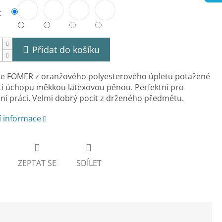
t
Přidat do košíku
ce FOMER z oranžového polyesterového úpletu potažené
ti úchopu měkkou latexovou pěnou. Perfektní pro
í práci. Velmi dobrý pocit z drženého předmětu.
í informace
ZEPTAT SE
SDÍLET