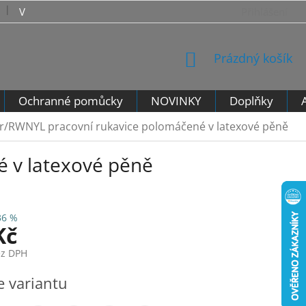
VRÁCENÍ ZBOŽÍ - VZOROVÝ FORMULÁŘ PRO ODSTOUPENÍ 
Přihlášení
NÁKUPNÍ
Prázdný košík
KOŠÍK
Ochranné pomůcky
NOVINKY
Doplňky
/RWNYL pracovní rukavice polomáčené v latexové pěně
 v latexové pěně
36 %
Kč
ez DPH
e variantu