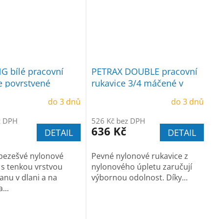
 bílé pracovní
PETRAX DOUBLE pracovní
e povrstvené
rukavice 3/4 máčené v
etanem
latexu balení
do 3 dnů
do 3 dnů
z DPH
526 Kč bez DPH
636 Kč
DETAIL
DETAIL
bezešvé nylonové
Pevné nylonové rukavice z
 s tenkou vrstvou
nylonového úpletu zaručují
anu v dlani a na
výbornou odolnost. Díky...
...