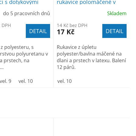
ci s dotykovými
rukavice polomáčené v
latexu
do 5 pracovních dnů
Skladem
z DPH
14 Kč bez DPH
17 Kč
DETAIL
DETAIL
 z polyesteru, s
Rukavice z úpletu
rstvou polyuretanu v
polyester/bavlna máčené na
na prstech, na
dlani a prstech v latexu. Balení
..
12 párů.
vel. 9
vel. 10
vel. 10