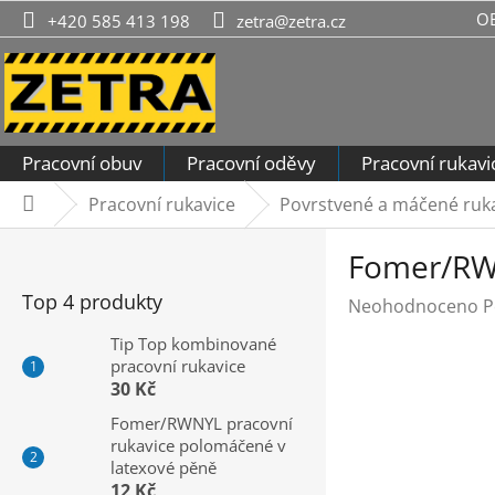
Přejít
O
+420 585 413 198
zetra@zetra.cz
na
obsah
Pracovní obuv
Pracovní oděvy
Pracovní rukavi
Pracovní rukavice
Povrstvené a máčené rukavi
Domů
P
Fomer/RWN
o
s
Top 4 produkty
Průměrné
Neohodnoceno
P
t
hodnocení
r
Tip Top kombinované
produktu
pracovní rukavice
a
je
30 Kč
n
0,0
n
Fomer/RWNYL pracovní
z
rukavice polomáčené v
í
5
latexové pěně
hvězdiček.
p
12 Kč