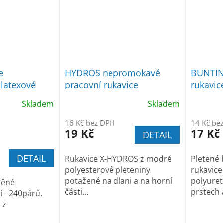
e
HYDROS nepromokavé
BUNTING
latexové
pracovní rukavice
rukavic
7,40Kč
celomáčené
polyur
Skladem
Skladem
16 Kč bez DPH
14 Kč be
19 Kč
17 Kč
DETAIL
DETAIL
Rukavice X-HYDROS z modré
Pletené 
polyesterové pleteniny
rukavice
potažené na dlani a na horní
polyuret
něné
části...
prstech a
í - 240párů.
 z