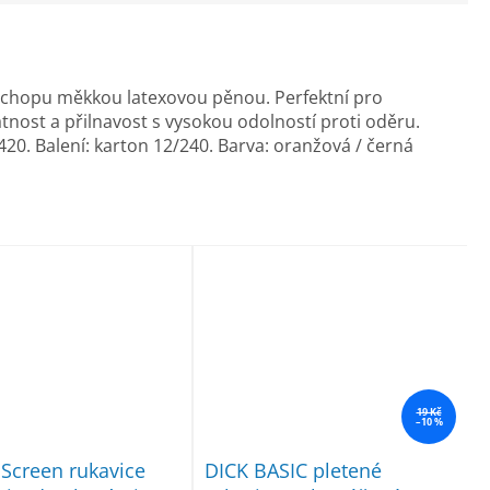
úchopu měkkou latexovou pěnou. Perfektní pro
nost a přilnavost s vysokou odolností proti oděru.
20. Balení: karton 12/240. Barva: oranžová / černá
19 Kč
–10 %
Screen rukavice
DICK BASIC pletené