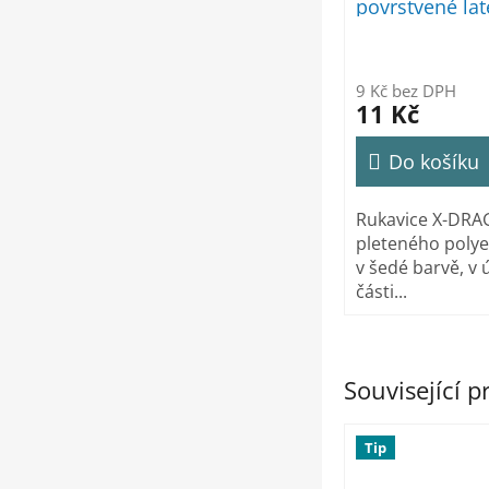
povrstvené la
9 Kč bez DPH
11 Kč
Do košíku
Rukavice X-DRA
pleteného polye
v šedé barvě, v
části...
Související 
Tip