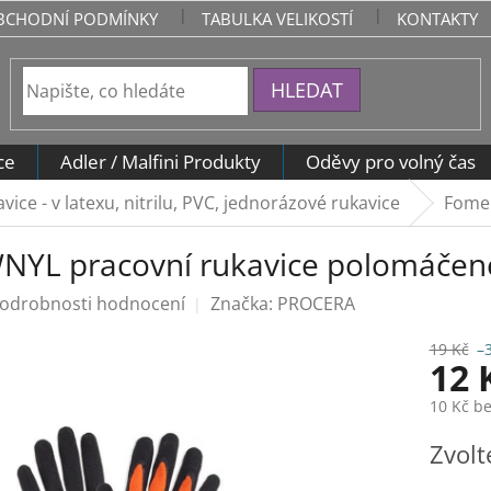
BCHODNÍ PODMÍNKY
TABULKA VELIKOSTÍ
KONTAKTY
HLEDAT
ce
Adler / Malfini Produkty
Oděvy pro volný čas
ce - v latexu, nitrilu, PVC, jednorázové rukavice
Fomer
YL pracovní rukavice polomáčené
odrobnosti hodnocení
Značka:
PROCERA
19 Kč
–
12 
10 Kč b
Měrná
Zvolt
cena: