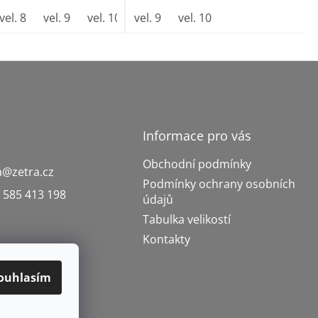
vel. 8
vel. 9
vel. 10
vel. 9
vel. 11
vel. 10
Informace pro vás
Obchodní podmínky
a
@
zetra.cz
Podmínky ochrany osobních
 585 413 198
údajů
Tabulka velikostí
Kontakty
ouhlasím