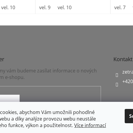
vel. 10
vel. 9
vel. 10
vel. 7
er
Kontakt
a my vám budeme zasílat informace o nových
zetr
m e-shopu.
+420
mínkami ochrany osobních údajů
cookies, abychom Vám umožnili pohodlné
S
webu a díky analýze provozu webu neustále
jeho funkce, výkon a použitelnost.
Více informací