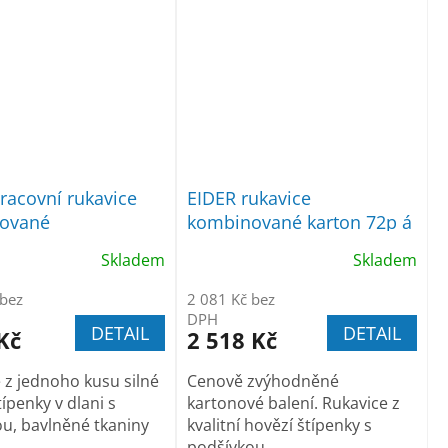
racovní rukavice
EIDER rukavice
ované
kombinované karton 72p á
28,90Kč bez Dph
Skladem
Skladem
 bez
2 081 Kč bez
DPH
DETAIL
DETAIL
Kč
2 518 Kč
 z jednoho kusu silné
Cenově zvýhodněné
ípenky v dlani s
kartonové balení. Rukavice z
u, bavlněné tkaniny
kvalitní hovězí štípenky s
podšívkou,...