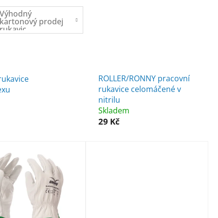
jednorázové
Výhodný
rukavice
kartonový prodej
rukavic
ROLLER/RONNY pracovní
rukavice
rukavice celomáčené v
exu
nitrilu
Skladem
29 Kč