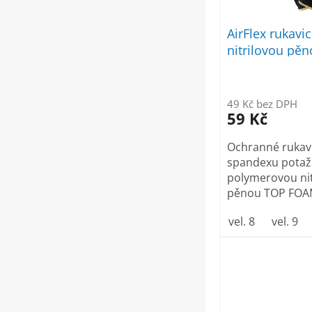
o
d
AirFlex rukavi
u
nitrilovou pě
k
t
ů
49 Kč bez DPH
59 Kč
Ochranné rukavi
spandexu pota
polymerovou nit
pěnou TOP FOAM
vel. 8
vel. 9