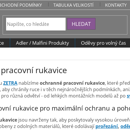
BCHODNÍ PODMÍNKY
TABULKA VELIKOSTÍ
KONTAKTY
HLEDAT
ce
Adler / Malfini Produkty
Oděvy pro volný čas
pracovní rukavice
pu
ZETRA
nabízíme
ochranné pracovní rukavice
, které pře
, aby chránily ruce i v těch nejnáročnějších podmínkách, an
c pro různá odvětví - od lehkých montážních modelů až po
s
covní rukavice pro maximální ochranu a poh
ukavice
jsou navrženy tak, aby poskytovaly vysokou úroveň 
obeny z odolných materiálů, které odolávají
prořezání
,
odě