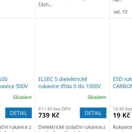
části...
vel. 10
s00
ELSEC 5 dielektrické
ESD ru
ukavice 500V
rukavice třída 0 do 1000V
CARBON 
Skladem
Skladem
611 Kč bez DPH
16 Kč be
DETAIL
DETAIL
739 Kč
19 Kč
ační rukavice z
Dielektrické izolační rukavice z
Rukavic