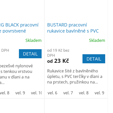
G BLACK pracovní
BUSTARD pracovní
e povrstvené
rukavice bavlněné s PVC
etanem
terčíky
Skladem
Skladem
z DPH
od 19 Kč bez
DETAIL
DPH
DETAIL
23 Kč
od
bezešvé nylonové
Rukavice šité z bavlněného
 s tenkou vrstvou
úpletu, s PVC terčíky v dlani a
anu v dlani a na
na prstech, pružinkou na...
...
vel. 8
vel. 9
vel. 10
vel. 6
vel. 11
vel. 7
vel. 8
vel. 9
v