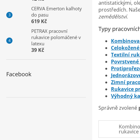
a
antistatickými, o
CERVA Emerton kalhoty
n
prostředích. Naš
do pasu
zemědělství
.
e
619 Kč
l
Typy pracovních
PETRAX pracovní
rukavice polomáčené v
Kombinovan
latexu
Celokožené 
39 Kč
Textilní ru
Povrstvené
Protiprořez
Facebook
Jednorázov
Zimní praco
Rukavice p
Výhodný ka
Správně zvolené
Kombino
rukavice