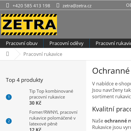
Přejít
O
+420 585 413 198
zetra@zetra.cz
na
obsah
Pracovní obuv
Pracovní oděvy
Pracovní rukavi
Pracovní rukavice
Domů
P
Ochranné 
o
s
Top 4 produkty
V nabídce e-sho
t
Jsou navrženy tak
r
Tip Top kombinované
sortiment rukavi
pracovní rukavice
a
30 Kč
n
Kvalitní pra
n
Fomer/RWNYL pracovní
rukavice polomáčené v
í
Naše
ochranné r
latexové pěně
p
Rukavice jsou vyr
12 Kč