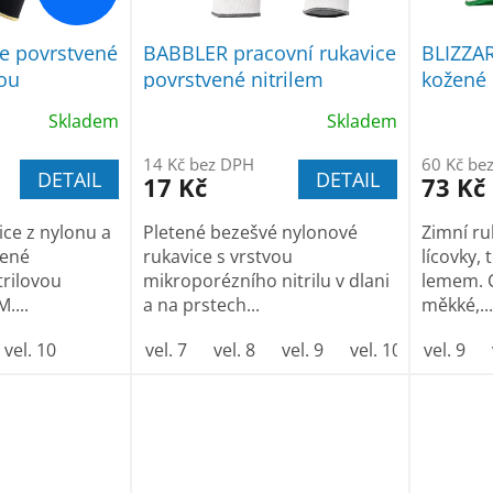
ce povrstvené
BABBLER pracovní rukavice
BLIZZAR
nou
povrstvené nitrilem
kožené 
Skladem
Skladem
14 Kč bez DPH
60 Kč be
DETAIL
DETAIL
17 Kč
73 Kč
ce z nylonu a
Pletené bezešvé nylonové
Zimní ru
žené
rukavice s vrstvou
lícovky, 
rilovou
mikroporézního nitrilu v dlani
lemem. C
....
a na prstech...
měkké,...
vel. 10
vel. 7
vel. 8
vel. 9
vel. 10
vel. 9
vel. 11