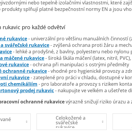
lejivzdornými nebo tepelně izolačními vlastnostmi, které zaji
e produkty splňují platné bezpečnostní normy EN a jsou vh
 rukavic pro každé odvětví
é rukavice
- univerzální pro většinu manuálních činností (z
a svářečské rukavice
- zvýšená ochrana proti žáru a mech
kavice
- lehké a prodyšné, z bavlny, polyesteru nebo nylonu
 a máčené rukavice
- široká škála máčení (latex, nitril, PVC
ové rukavice
- ochrana při manipulaci s ostrými předměty
é ochranné rukavice
- vhodné pro hygienické provozy a zdr
vní rukavice
- zateplené pro práci v chladu, dostupné v kom
roti chemikáliím
- pro laboratoře a provozy s rizikem konta
rtonový prodej rukavic
- nakupujte ve velkém a ušetřete d
pracovní ochranné rukavice
výrazně snižují riziko úrazu a
Celokožené a
vané
svářečské
rukavice