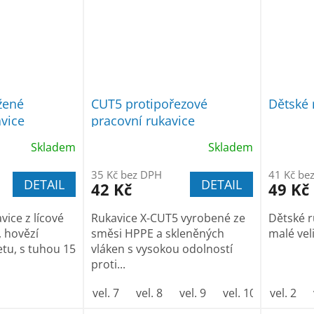
žené
CUT5 protipořezové
Dětské 
avice
pracovní rukavice
Skladem
Skladem
35 Kč bez DPH
41 Kč be
DETAIL
DETAIL
42 Kč
49 Kč
ice z lícové
Rukavice X-CUT5 vyrobené ze
Dětské r
, hovězí
směsi HPPE a skleněných
malé vel
etu, s tuhou 15
vláken s vysokou odolností
proti...
vel. 7
vel. 8
vel. 9
vel. 10
vel. 2
vel. 11