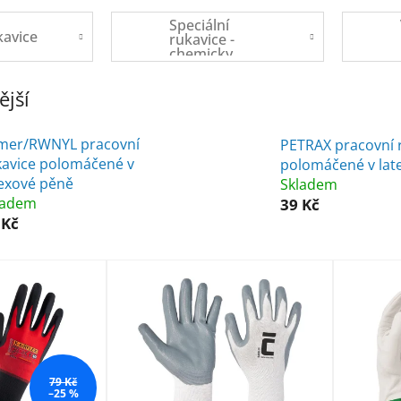
Speciální
kavice
rukavice -
chemicky
odolné,
protiřezné,
jší
dielektrické,
antivibrační
mer/RWNYL pracovní
PETRAX pracovní 
kavice polomáčené v
polomáčené v lat
texové pěně
Skladem
ladem
39 Kč
 Kč
79 Kč
–25 %