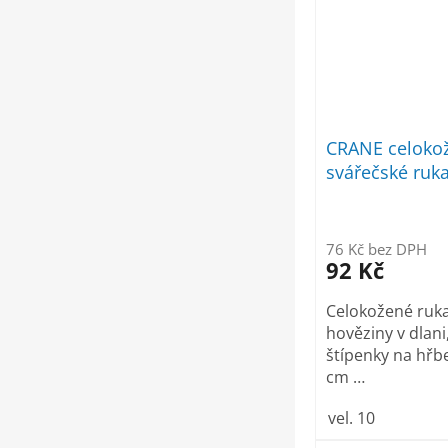
CRANE celoko
svářečské ruk
76 Kč bez DPH
92 Kč
Celokožené rukav
hověziny v dlani
štípenky na hřb
cm …
vel. 10