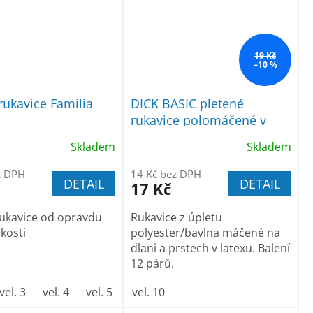
19 Kč
–10 %
rukavice Familia
DICK BASIC pletené
rukavice polomáčené v
latexu
Skladem
Skladem
z DPH
14 Kč bez DPH
DETAIL
DETAIL
17 Kč
ukavice od opravdu
Rukavice z úpletu
ikosti
polyester/bavlna máčené na
dlani a prstech v latexu. Balení
12 párů.
vel. 3
vel. 4
vel. 5
vel. 10