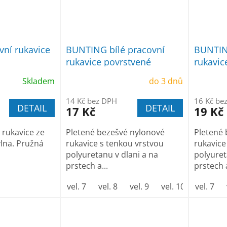
ní rukavice
BUNTING bílé pracovní
BUNTIN
rukavice povrstvené
rukavic
polyuretanem
polyur
Skladem
do 3 dnů
14 Kč bez DPH
16 Kč be
DETAIL
DETAIL
17 Kč
19 Kč
 rukavice ze
Pletené bezešvé nylonové
Pletené 
lna. Pružná
rukavice s tenkou vrstvou
rukavice
polyuretanu v dlani a na
polyuret
prstech a...
prstech a
vel. 7
vel. 8
vel. 9
vel. 10
vel. 7
vel. 11