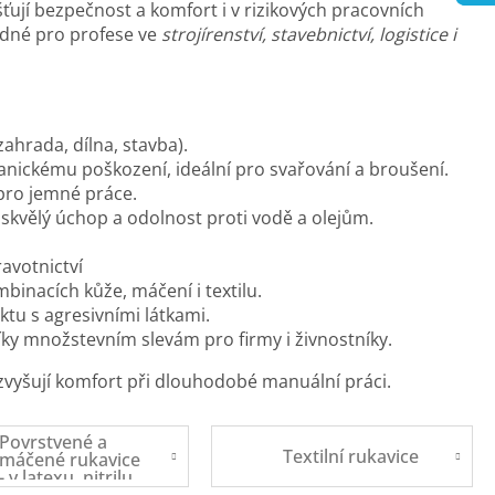
šťují bezpečnost a komfort i v rizikových pracovních
odné pro profese ve
strojírenství, stavebnictví, logistice i
ahrada, dílna, stavba).
anickému poškození, ideální pro svařování a broušení.
 pro jemné práce.
), skvělý úchop a odolnost proti vodě a olejům.
avotnictví
binacích kůže, máčení i textilu.
ktu s agresivními látkami.
íky množstevním slevám pro firmy i živnostníky.
 zvyšují komfort při dlouhodobé manuální práci.
Povrstvené a
Textilní rukavice
máčené rukavice
- v latexu, nitrilu,
PVC,