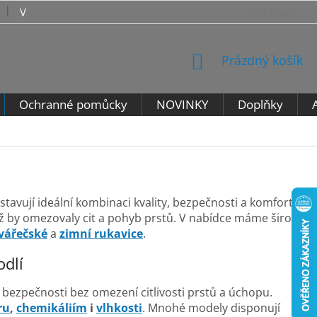
VRÁCENÍ ZBOŽÍ - VZOROVÝ FORMULÁŘ PRO ODSTOUPENÍ 
Přihlášení
NÁKUPNÍ
Prázdný košík
KOŠÍK
Ochranné pomůcky
NOVINKY
Doplňky
dstavují ideální kombinaci kvality, bezpečnosti a komfortu.
iž by omezovaly cit a pohyb prstů. V nabídce máme široký
vářečské
a
zimní rukavice
.
odlí
bezpečnosti bez omezení citlivosti prstů a úchopu.
ru
,
chemikáliím
i
vlhkosti
. Mnohé modely disponují