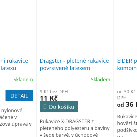
ní rukavice
Dragster - pletené rukavice
EIDER p
latexu
povrstvené latexem
kombin
Skladem
Skladem
9 Kč bez DPH
od 30 Kč
DETAIL
11 Kč
DPH
36 
od
Do košíku
 nylonové
Rukavice
áčené v
Rukavice X-DRAGSTER z
hovězí št
uzová úprava v
pleteného polyesteru a bavlny
podšívko
v šedé barvě, v úchopové
na...