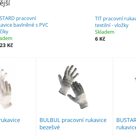
jší
STARD pracovní
TIT pracovní ruka
kavice bavlněné s PVC
textilní - vložky
číky
Skladem
ladem
6 Kč
23 Kč
rukavice
BULBUL pracovní rukavice
BUSTAR
bezešvé
rukavic
terčíky