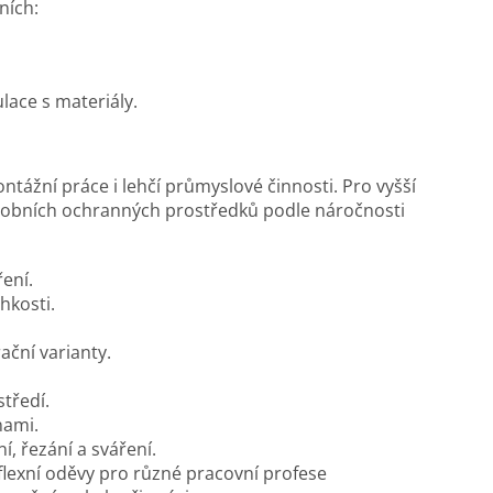
ních:
lace s materiály.
tážní práce i lehčí průmyslové činnosti. Pro vyšší
osobních ochranných prostředků podle náročnosti
ření.
hkosti.
ační varianty.
tředí.
nami.
í, řezání a sváření.
eflexní oděvy pro různé pracovní profese