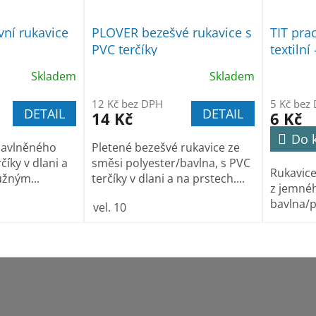
ní rukavice
PLOVER bezešvé rukavice s
TIT pra
PVC terčíky
textilní
Skladem
Skladem
12 Kč bez DPH
5 Kč bez
DETAIL
DETAIL
14 Kč
6 Kč
Do 
 bavlněného
Pletené bezešvé rukavice ze
číky v dlani a
směsi polyester/bavlna, s PVC
Rukavic
užným...
terčíky v dlani a na prstech....
z jemné
bavlna/p
vel. 10
O
v
l
á
d
a