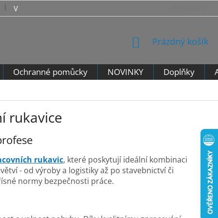
VRÁCENÍ ZBOŽÍ - VZOROVÝ FORMULÁŘ PRO ODSTOUPENÍ 
Přihlášení
NÁKUPNÍ
Prázdný košík
KOŠÍK
Ochranné pomůcky
NOVINKY
Doplňky
í rukavice
profese
acovních rukavic
, které poskytují ideální kombinaci
ví - od výroby a logistiky až po stavebnictví či
přísné normy bezpečnosti práce.