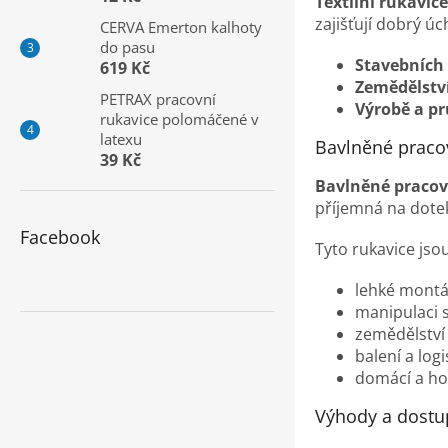
Textilní rukavice
a
zajišťují dobrý ú
CERVA Emerton kalhoty
n
do pasu
e
Stavebních
619 Kč
l
Zemědělstv
PETRAX pracovní
Výrobě a p
rukavice polomáčené v
latexu
Bavlněné praco
39 Kč
Bavlněné pracov
příjemná na dotek
Facebook
Tyto rukavice jso
lehké montá
manipulaci 
zemědělství 
balení a logi
domácí a ho
Výhody a dostup