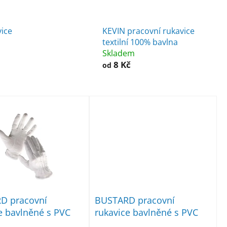
vice
KEVIN pracovní rukavice
textilní 100% bavlna
Skladem
8 Kč
od
D pracovní
BUSTARD pracovní
e bavlněné s PVC
rukavice bavlněné s PVC
terčíky, černé