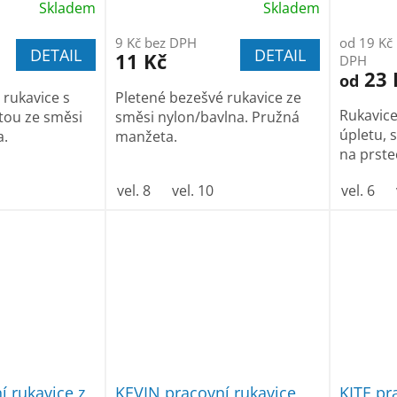
Skladem
Skladem
9 Kč bez DPH
od 19 Kč
DETAIL
DETAIL
11 Kč
DPH
23 
od
 rukavice s
Pletené bezešvé rukavice ze
Rukavice
ou ze směsi
směsi nylon/bavlna. Pružná
úpletu, s
a.
manžeta.
na prste
vel. 8
vel. 10
vel. 6
í rukavice z
KEVIN pracovní rukavice
KITE pr