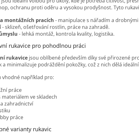
jsou ideální volbou pro úkoly, kde je potřeba citlivost, pře
chop, ochranu proti oděru a vysokou prodyšnost. Tyto rukavic
 a montážních pracích
- manipulace s nářadím a drobnými 
í
- sklizeň, ošetřování rostlin, práce na zahradě.
růmyslu
- lehká montáž, kontrola kvality, logistika.
vní rukavice pro pohodlnou práci
ní rukavice
jsou oblíbené především díky své přirozené pro
 a minimalizuje podráždění pokožky, což z nich dělá ideáln
u vhodné například pro:
žní práce
s materiálem ve skladech
a zahradnictví
stiku
bby práce
né varianty rukavic