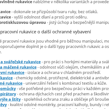
bavlněné rukavice
nabízíme v několika variantách a provede
kavice
- dokonale se přizpůsobí tvaru ruky, bez otlaků.
kavice
- vyšší odolnost dlaní a prstů proti oděru.
 protiskluzovou úpravou
- jistý úchop a bezpečnější manipu
í pracovní rukavice o další ochranné vybavení
né pracovní rukavice jsou vhodné pro běžnou manipulaci, mon
oporučujeme doplnit je o další typy pracovních rukavic a 
.
a svářečské rukavice
- pro práci s horkými materiály a svá
 a máčené rukavice
- odolnost vůči olejům, chemikáliím a vl
vní rukavice
- izolace a ochrana v chladném prostředí.
ukavice
- chemicky odolné, protiřezné, dielektrické a antivibr
é rukavice
- univerzální řešení s kombinací textilu a kůže.
pomůcky
- vše potřebné pro bezpečnou práci v každém pros
pirátory
- ochrana dýchacích cest před prachem a škodlivi
ýle a štíty
- spolehlivá ochrana zraku a obličeje při broušen
děvy
- kvalitní odolné montérky, pracovní kalhoty, bundy i r