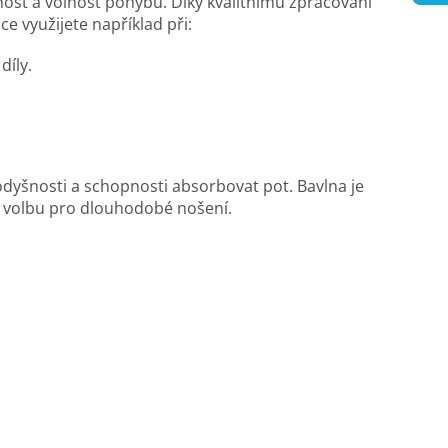
snost a volnost pohybu. Díky kvalitnímu zpracování
e využijete například při:
díly.
dyšnosti a schopnosti absorbovat pot. Bavlna je
í volbu pro dlouhodobé nošení.