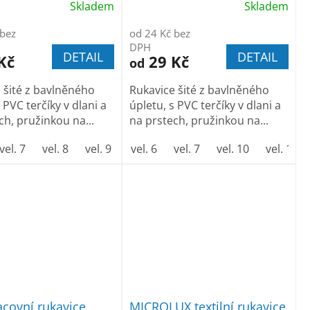
Skladem
Skladem
 bez
od 24 Kč bez
DPH
DETAIL
DETAIL
Kč
29 Kč
od
 šité z bavlněného
Rukavice šité z bavlněného
 PVC terčíky v dlani a
úpletu, s PVC terčíky v dlani a
ch, pružinkou na...
na prstech, pružinkou na...
vel. 7
vel. 8
vel. 9
vel. 10
vel. 6
vel. 7
vel. 11
vel. 10
vel. 12
vel. 11
acovní rukavice
MICROLUX textilní rukavice