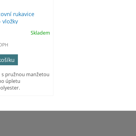
covní rukavice
 - vložky
Skladem
 DPH
košíku
e s pružnou manžetou
ho úpletu
olyester.