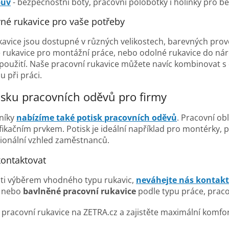
buv
- bezpečnostní boty, pracovní polobotky i holínky pro b
vné rukavice pro vaše potřeby
kavice jsou dostupné v různých velikostech, barevných prov
é rukavice pro montážní práce, nebo odolné rukavice do n
použití. Naše pracovní rukavice můžete navíc kombinovat s
 při práci.
sku pracovních oděvů pro firmy
zníky
nabízíme také
potisk pracovních oděvů
. Pracovní o
fikačním prvkem. Potisk je ideální například pro montérky,
sionální vzhled zaměstnanců.
kontaktovat
isti výběrem vhodného typu rukavic,
neváhejte nás kontak
nebo
bavlněné pracovní rukavice
podle typu práce, prac
ní pracovní rukavice na ZETRA.cz a zajistěte maximální komf