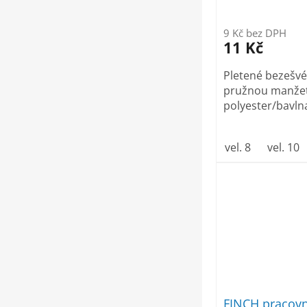
t
ů
9 Kč bez DPH
11 Kč
Pletené bezešvé
pružnou manžet
polyester/bavln
vel. 8
vel. 10
FINCH pracovn