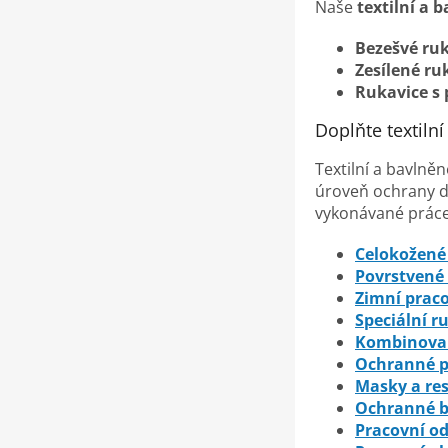
Naše
textilní a 
Bezešvé ru
Zesílené ru
Rukavice s
Doplňte textiln
Textilní a bavlně
úroveň ochrany d
vykonávané práce
Celokožené 
Povrstvené
Zimní praco
Speciální r
Kombinovan
Ochranné 
Masky a res
Ochranné br
Pracovní o