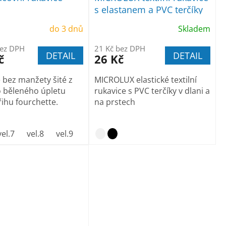
s elastanem a PVC terčíky
do 3 dnů
Skladem
bez DPH
21 Kč bez DPH
DETAIL
DETAIL
č
26 Kč
 bez manžety šité z
MICROLUX elastické textilní
 běleného úpletu
rukavice s PVC terčíky v dlani a
řihu fourchette.
na prstech
el. 11
vel.7
vel.8
vel. 12
vel.9
vel. 10
vel. 11
vel. 12