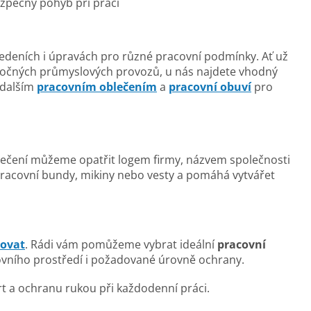
ezpečný pohyb při práci
edeních i úpravách pro různé pracovní podmínky. Ať už
áročných průmyslových provozů, u nás najdete vhodný
 dalším
pracovním oblečením
a
pracovní obuví
pro
blečení můžeme opatřit logem firmy, názvem společnosti
 pracovní bundy, mikiny nebo vesty a pomáhá vytvářet
tovat
. Rádi vám pomůžeme vybrat ideální
pracovní
ovního prostředí i požadované úrovně ochrany.
ort a ochranu rukou při každodenní práci.