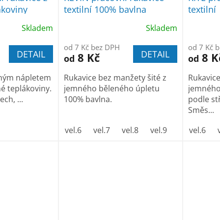
ákoviny
textilní 100% bavlna
textilní
Skladem
Skladem
od 7 Kč bez DPH
od 7 Kč 
DETAIL
DETAIL
8 Kč
8 K
od
od
žným nápletem
Rukavice bez manžety šité z
Rukavice
é teplákoviny.
jemného běleného úpletu
jemného
ch, ...
100% bavlna.
podle st
Směs...
vel.6
vel.7
vel.8
vel.9
vel. 10
vel.6
v