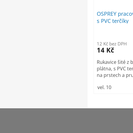
OSPREY pracov
s PVC terčíky
12 Kč bez DPH
14 Kč
Rukavice šité z
plátna, s PVC ter
na prstech a pr
vel. 10
Z
á
p
a