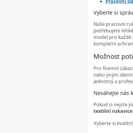
Pracovní o
Vyberte si sprá
Naše pracovní ru
potřebujete lehk
model pro každé 
kompletní ochranu
Možnost poti
Pro firemní záka
nebo jiným identi
jednotný a profe
Neváhejte nás 
Pokud si nejste j
textilní rukavice
Vyberte si kvalit