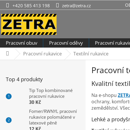
Přejít
O
+420 585 413 198
zetra@zetra.cz
na
obsah
Pracovní obuv
Pracovní oděvy
Pracovní rukavi
Pracovní rukavice
Textilní rukavice
Domů
P
Pracovní t
o
s
Top 4 produkty
Kvalitní text
t
r
Tip Top kombinované
Na e-shopu
ZETR
pracovní rukavice
a
ochrany, komfortu
30 Kč
n
zemědělství. Všec
n
Fomer/RWNYL pracovní
rukavice polomáčené v
í
Lehké a prodyšn
latexové pěně
p
12 Kč