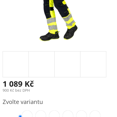
1 089 Kč
900 Kč bez DPH
Měrná
Zvolte variantu
cena: