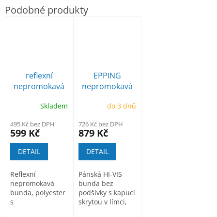
reflexní
EPPING
nepromokavá
nepromokavá
bunda Gordon
Hi-Vis bunda
Skladem
do 3 dnů
495 Kč bez DPH
726 Kč bez DPH
599 Kč
879 Kč
DETAIL
DETAIL
Reflexní
Pánská HI-VIS
nepromokavá
bunda bez
bunda, polyester
podšívky s kapucí
s
skrytou v límci,
paropropustnou
podlepené švy;