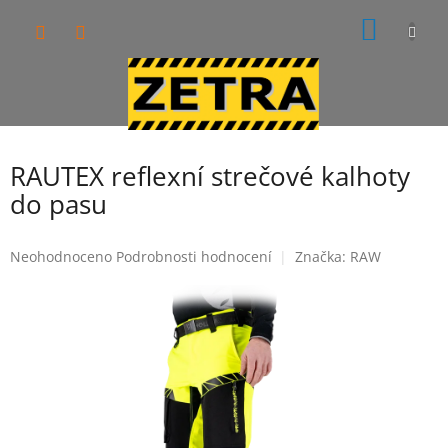
Přejít
NÁKUP
na
obsah
KOŠÍK
RAUTEX reflexní strečové kalhoty
do pasu
Průměrné
Neohodnoceno
Podrobnosti hodnocení
Značka:
RAW
hodnocení
produktu
je
0,0
z
5
hvězdiček.