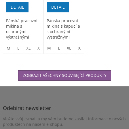
DETAIL
DETAIL
Pánská pracovní
Pánská pracovní
mikina s
mikina s kapucí a
ochranými
s ochranými
výstražnými
výstražnými
prvky
prvky
M
L
XL
XXL
M
3XL
L
XL
XXL
3XL
ZOBRAZIT VŠECHNY SOUVISEJÍCÍ PRODUKTY
Z
á
p
a
Odebírat newsletter
t
Vložte svůj e-mail a my vám budeme zasílat informace o nových
í
produktech na našem e-shopu.