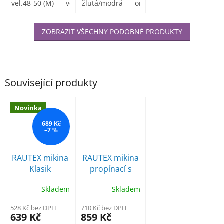
vrstvou
vel.48-50 (M)
vel.52-54 (L)
vysoká...
žlutá/modrá
vel.56-58 (XL)
oranžová/modrá
vel.60-62 (XXL)
polyuretanu,
kapuce v...
ZOBRAZIT VŠECHNY PODOBNÉ PRODUKTY
Související produkty
Novinka
689 Kč
–7 %
RAUTEX mikina
RAUTEX mikina
Klasik
propínací s
kapucí
Skladem
Skladem
528 Kč bez DPH
710 Kč bez DPH
639 Kč
859 Kč