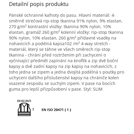
Detailní popis produktu
Pánské ochranné kalhoty do pasu. Hlavní materiál: 4-
směrně strečová rip-stop tkanina 91% nylon, 9% elastan,
270 g/m² kontrastní vložky: tkanina 90% nylon, 10%
elastan, gramáž 260 g/m² kolenní vložky: rip-stop tkanina
90% nylon, 10% elastan, 260 g/m² přídavné vsadky na
nohavicích a podélná kapsa102 /m² 4-way stretch -
materiál, který se táhne ve všech směrech rip-stop
tkanina - chrání před roztržením při zachycení o
vyčnívající předmět zapínání na knoflík a zip dvě boční
kapsy a dvě zadní kapsy na zip kapsy na nohavicích, z
toho jedna se zipem a jedna dvojitá podélná s poutky pro
uchycení dalšího příslušenství kapsy na chrániče kolen
vsazené zespodu se suchým zipem. V pase na bocích
guma pro lepší přizpůsobení v pase. Styl: SLIM