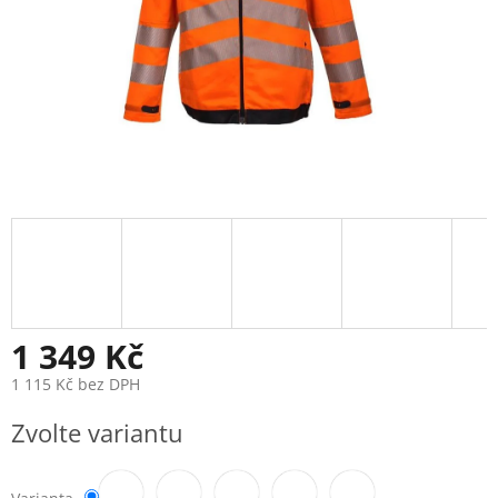
1 349 Kč
1 115 Kč bez DPH
Měrná
Zvolte variantu
cena: