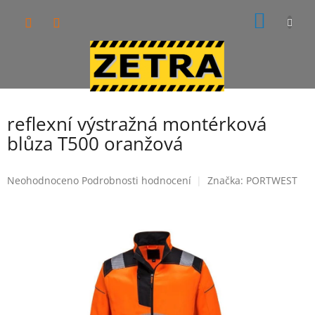
Přejít
NÁKUP
na
obsah
KOŠÍK
reflexní výstražná montérková
blůza T500 oranžová
Průměrné
Neohodnoceno
Podrobnosti hodnocení
Značka:
PORTWEST
hodnocení
produktu
je
0,0
z
5
hvězdiček.