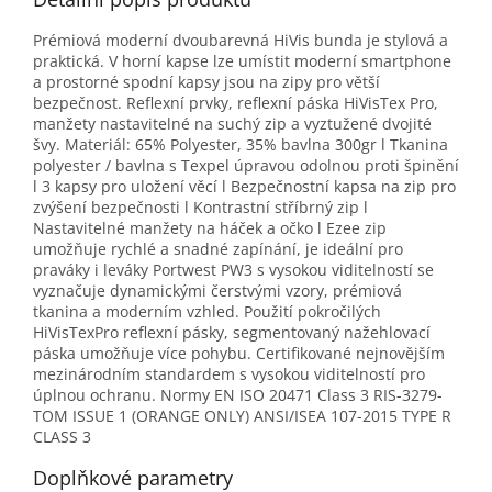
Prémiová moderní dvoubarevná HiVis bunda je stylová a
praktická. V horní kapse lze umístit moderní smartphone
a prostorné spodní kapsy jsou na zipy pro větší
bezpečnost. Reflexní prvky, reflexní páska HiVisTex Pro,
manžety nastavitelné na suchý zip a vyztužené dvojité
švy. Materiál: 65% Polyester, 35% bavlna 300gr l Tkanina
polyester / bavlna s Texpel úpravou odolnou proti špinění
l 3 kapsy pro uložení věcí l Bezpečnostní kapsa na zip pro
zvýšení bezpečnosti l Kontrastní stříbrný zip l
Nastavitelné manžety na háček a očko l Ezee zip
umožňuje rychlé a snadné zapínání, je ideální pro
praváky i leváky Portwest PW3 s vysokou viditelností se
vyznačuje dynamickými čerstvými vzory, prémiová
tkanina a moderním vzhled. Použití pokročilých
HiVisTexPro reflexní pásky, segmentovaný nažehlovací
páska umožňuje více pohybu. Certifikované nejnovějším
mezinárodním standardem s vysokou viditelností pro
úplnou ochranu. Normy EN ISO 20471 Class 3 RIS-3279-
TOM ISSUE 1 (ORANGE ONLY) ANSI/ISEA 107-2015 TYPE R
CLASS 3
Doplňkové parametry