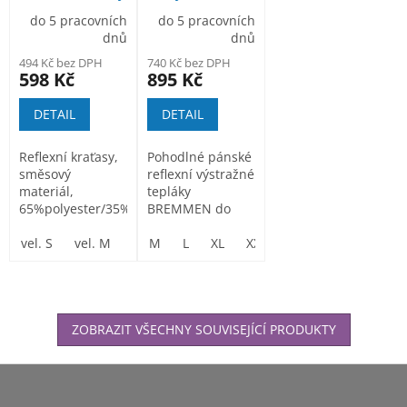
Craft
kalhotové
do 5 pracovních
do 5 pracovních
tepláky
dnů
dnů
494 Kč bez DPH
740 Kč bez DPH
598 Kč
895 Kč
DETAIL
DETAIL
Reflexní kraťasy,
Pohodlné pánské
směsový
reflexní výstražné
materiál,
tepláky
65%polyester/35%bavlna,
BREMMEN do
výstražný oděv
pasu.
dle EN471,
vel. S
vel. M
vel. L
M
L
vel. XL
XL
vel. XXL
XXL
3XL
vel. 3XL
ZOBRAZIT VŠECHNY SOUVISEJÍCÍ PRODUKTY
Z
á