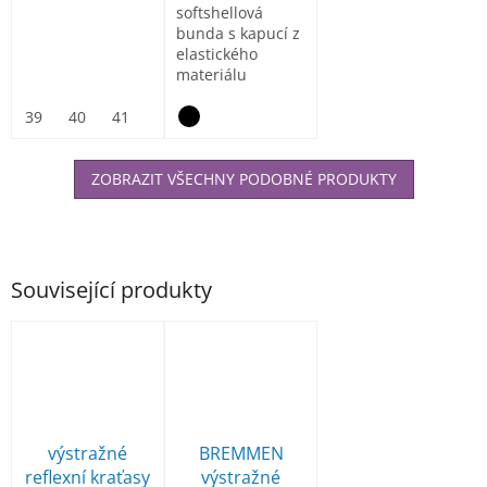
softshellová
bunda s kapucí z
elastického
materiálu
ElasticTech®Flexi,
vnitřní část...
39
40
41
42
43
44
45
46
47
ZOBRAZIT VŠECHNY PODOBNÉ PRODUKTY
Související produkty
výstražné
BREMMEN
reflexní kraťasy
výstražné