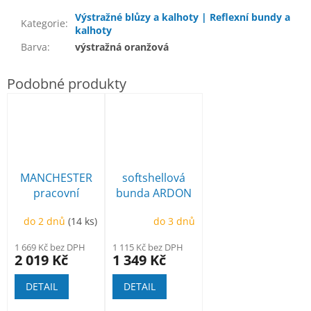
Výstražné blůzy a kalhoty | Reflexní bundy a
Kategorie
:
kalhoty
Barva
:
výstražná oranžová
MANCHESTER
softshellová
pracovní
bunda ARDON
poloholeňová
Creatron
do 2 dnů
(14 ks)
do 3 dnů
1 669 Kč bez DPH
1 115 Kč bez DPH
2 019 Kč
1 349 Kč
DETAIL
DETAIL