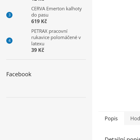
a
CERVA Emerton kalhoty
n
do pasu
e
619 Kč
l
PETRAX pracovní
rukavice polomáčené v
latexu
39 Kč
Facebook
Popis
Hod
Detailní popi