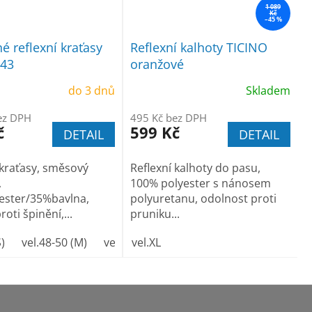
1 089
Kč
–45 %
é reflexní kraťasy
Reflexní kalhoty TICINO
043
oranžové
do 3 dnů
Skladem
ez DPH
495 Kč bez DPH
č
599 Kč
DETAIL
DETAIL
 kraťasy, směsový
Reflexní kalhoty do pasu,
,
100% polyester s nánosem
ester/35%bavlna,
polyuretanu, odolnost proti
oti špinění,...
pruniku...
S)
58
vel.48-50 (M)
60
62
64
vel.52-54 (L)
66
vel.XL
68
vel.56-58 (XL)
vel.60-62