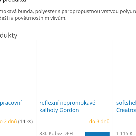
mokavá bunda, polyester s paropropustnou vrstvou polyuret
dešti a povětrnostním vlivům,
pracovní
reflexní nepromokavé
softsh
kalhoty Gordon
Creatro
o 2 dnů
(14 ks)
do 3 dnů
330 Kč bez DPH
1 115 Kč