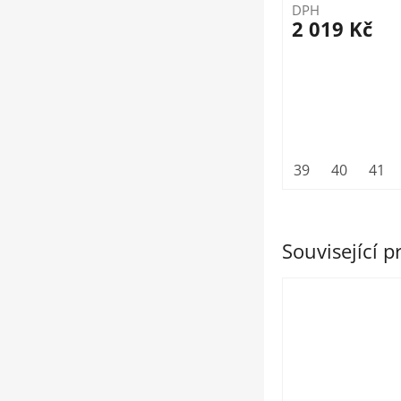
DPH
2 019 Kč
39
40
41
Související 