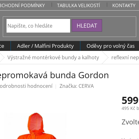
BCHODNÍ PODMÍNKY
TABULKA VELIKOSTÍ
KONTAKTY
HLEDAT
ce
Adler / Malfini Produkty
Oděvy pro volný čas
Výstražné montérkové bundy a kalhoty
reflexní n
nepromokavá bunda Gordon
odrobnosti hodnocení
Značka:
CERVA
599
495 Kč 
Měrná
Zvolt
cena: