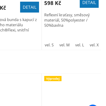
598 Kč
DETAIL
 Kč
DETAIL
Reflexní kraťasy, směsový
lová bunda s kapucí z
materiál, 50%polyester /
ého materiálu
50%bavlna
ch®Flexi, vnitřní
L)
vel.60-62 (XXL)
vel.64-66 (XXXL)
vel. S
vel. M
vel. L
vel. XL
Výprodej