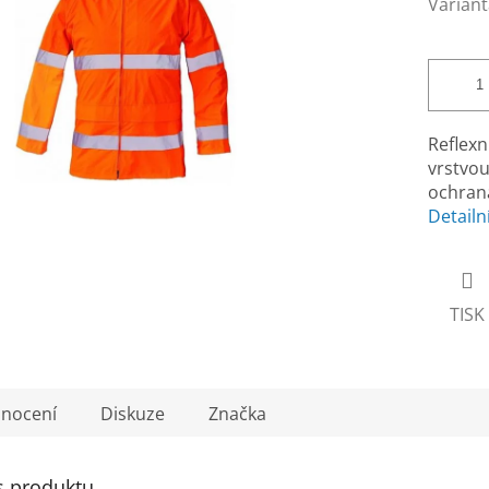
Variant
Reflex
vrstvou
ochrana
Detailn
TISK
nocení
Diskuze
Značka
s produktu