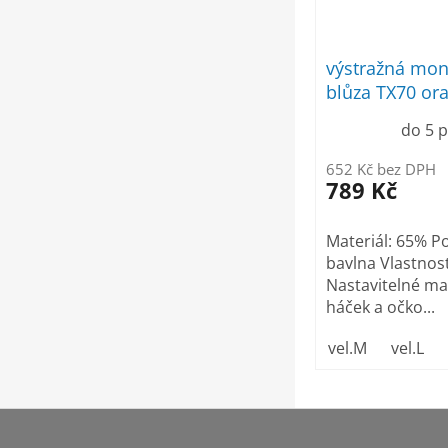
výstražná mon
blůza TX70 or
do 5 
652 Kč bez DPH
789 Kč
Materiál: 65% P
bavlna Vlastnosti
Nastavitelné ma
háček a očko...
vel.M
vel.L
Z
á