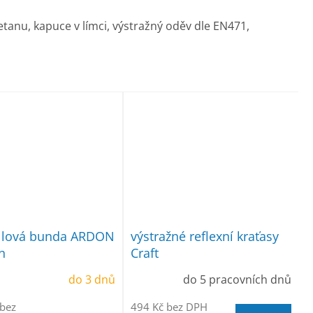
anu, kapuce v límci, výstražný oděv dle EN471,
ellová bunda ARDON
výstražné reflexní kraťasy
n
Craft
do 3 dnů
do 5 pracovních dnů
 bez
494 Kč bez DPH