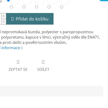
a
Přidat do košíku
ní nepromokavá bunda, polyester s paropropustnou
 polyuretanu, kapuce v límci, výstražný oděv dle EN471,
 proti dešti a povětrnostním vlivům,
í informace
ZEPTAT SE
SDÍLET