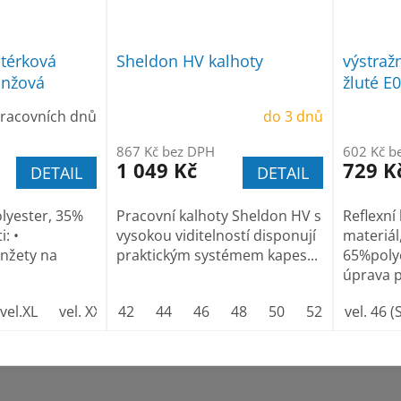
térková
Sheldon HV kalhoty
výstražn
anžová
žluté E
pracovních dnů
do 3 dnů
867 Kč bez DPH
602 Kč b
1 049 Kč
729 K
DETAIL
DETAIL
olyester, 35%
Pracovní kalhoty Sheldon HV s
Reflexní
: •
vysokou viditelností disponují
materiál
nžety na
praktickým systémem kapes...
65%poly
úprava pr
vel.XL
vel. XXL
42
vel. XXXL
44
46
48
50
52
54
vel. 46 (
56