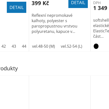
399 Kč
DETAIL
DPH
1 349
DETAIL
Reflexní nepromokavé
softshel
kalhoty, polyester s
elastick
paropropustnou vrstvou
ElasticTe
polyuretanu, kapuce v...
část...
42
43
44
45
vel.48-50 (M)
46
47
vel.52-54 (L)
vel.56-58 (X
produkty