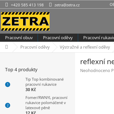
Přejít
O
+420 585 413 198
zetra@zetra.cz
na
obsah
Pracovní obuv
Pracovní oděvy
Pracovní rukavi
Pracovní oděvy
Výstražné a reflexní oděvy
Domů
P
reflexní 
o
s
Top 4 produkty
Průměrné
Neohodnoceno
P
t
hodnocení
r
Tip Top kombinované
produktu
pracovní rukavice
a
je
30 Kč
n
0,0
n
Fomer/RWNYL pracovní
z
rukavice polomáčené v
í
5
latexové pěně
hvězdiček.
p
12 Kč