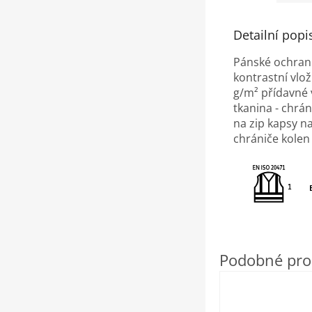
Detailní popi
Pánské ochrann
kontrastní vlo
g/m² přídavné 
tkanina - chrán
na zip kapsy n
chrániče kolen