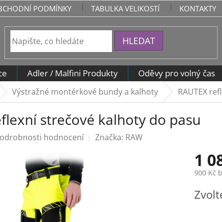
BCHODNÍ PODMÍNKY
TABULKA VELIKOSTÍ
KONTAKTY
HLEDAT
ce
Adler / Malfini Produkty
Oděvy pro volný čas
Výstražné montérkové bundy a kalhoty
RAUTEX refl
flexní strečové kalhoty do pasu
odrobnosti hodnocení
Značka:
RAW
1 0
900 Kč 
Měrná
Zvolt
cena: