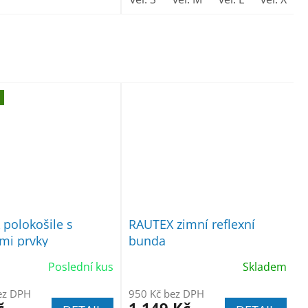
polokošile s
RAUTEX zimní reflexní
ími prvky
bunda
Poslední kus
Skladem
ez DPH
950 Kč bez DPH
č
1 149 Kč