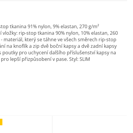
stop tkanina 91% nylon, 9% elastan, 270 g/m²
 vložky: rip-stop tkanina 90% nylon, 10% elastan, 260
- materiál, který se táhne ve všech směrech rip-stop
ní na knoflík a zip dvě boční kapsy a dvě zadní kapsy
s poutky pro uchycení dalšího příslušenství kapsy na
o lepší přizpůsobení v pase. Styl: SLIM