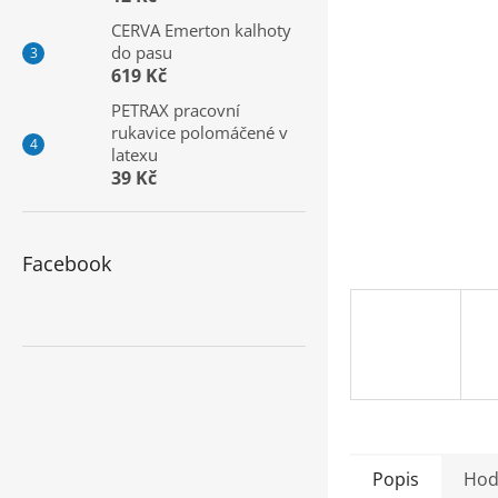
a
CERVA Emerton kalhoty
n
do pasu
e
619 Kč
l
PETRAX pracovní
rukavice polomáčené v
latexu
39 Kč
Facebook
Popis
Hod