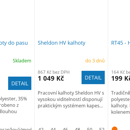
hoty do pasu
Sheldon HV kalhoty
RT45 - H
Skladem
do 3 dnů
867 Kč bez DPH
164 Kč b
1 049 Kč
199 K
DETAIL
DETAIL
Pracovní kalhoty Sheldon HV s
Tradičně
olyester, 35%
vysokou viditelností disponují
polyeste
robeno z
praktickým systémem kapes...
kalhoty.
 dlouhou
kolenem.
oranžová/modrá
42
44
46
48
50
52
54
56