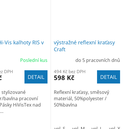
i-Vis kalhoty RIS v
výstražné reflexní kraťasy
Craft
Poslední kus
do 5 pracovních dnů
ez DPH
494 Kč bez DPH
č
598 Kč
DETAIL
DETAIL
 stylizované
Reflexní kraťasy, směsový
r/bavlna pracovní
materiál, 50%polyester /
 Pásky HiVisTex nad
50%bavlna
..
58
60
62
64
66
vel. S
68
vel. M
vel. L
vel. XL