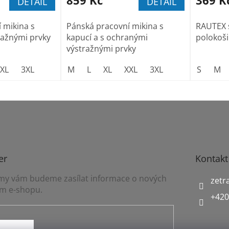
DETAIL
DETAIL
 mikina s
Pánská pracovní mikina s
RAUTEX 
ražnými prvky
kapucí a s ochranými
polokoši
výstražnými prvky
XL
3XL
M
L
XL
XXL
3XL
S
M
er
Kontakt
a my vám budeme zasílat informace o nových
zetr
m e-shopu.
+420