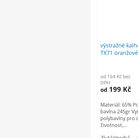
výstražné kal
TX71 oranžové
od 164 Kč bez
DPH
199 Kč
od
Materiál: 65% P
bavlna 245gr Vy
polybavlny pro
životnost,...
žlutá/modrá