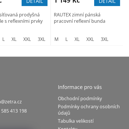
DETAIL
DETAIL
síťovaná prodyšná
RAUTEX zimní pánská
le s reflexními prvky
pracovní reflexní bunda
L
XL
XXL
3XL
M
L
XL
XXL
3XL
Informace pro vás
Obchodní podmínky
a
@
zetra.cz
Podmínky ochrany osobních
 585 413 198
údajů
Tabulka velikostí
Kontakty