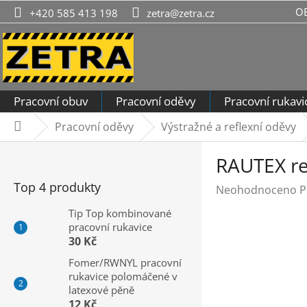
Přejít
O
+420 585 413 198
zetra@zetra.cz
na
obsah
Pracovní obuv
Pracovní oděvy
Pracovní rukavi
Pracovní oděvy
Výstražné a reflexní oděvy
Domů
P
RAUTEX re
o
s
Top 4 produkty
Průměrné
Neohodnoceno
P
t
hodnocení
r
Tip Top kombinované
produktu
pracovní rukavice
a
je
30 Kč
n
0,0
n
Fomer/RWNYL pracovní
z
rukavice polomáčené v
í
5
latexové pěně
hvězdiček.
p
12 Kč