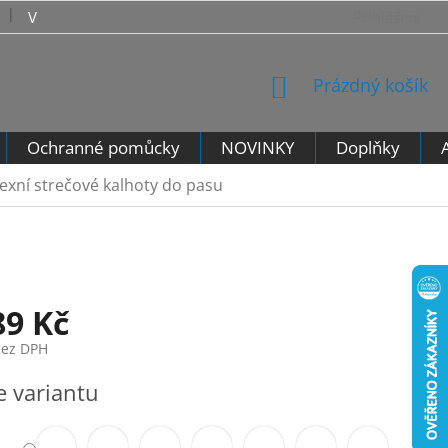
VRÁCENÍ ZBOŽÍ - VZOROVÝ FORMULÁŘ PRO ODSTOUPENÍ 
Přihlášení
NÁKUPNÍ
Prázdný košík
KOŠÍK
Ochranné pomůcky
NOVINKY
Doplňky
exní strečové kalhoty do pasu
89 Kč
bez DPH
e variantu