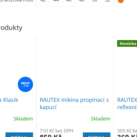
produkty
Novinka
689 Kč
–7 %
 Klasik
RAUTEX mikina propínací s
RAUTEX 
kapucí
reflexn
Skladem
Skladem
710 Kč bez DPH
305 Kč b
859 Kč
369 K