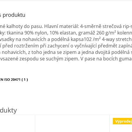
s produktu
é kalhoty do pasu. Hlavní materiál: 4-směrně strečová rip-
žky: tkanina 90% nylon, 10% elastan, gramáž 260 g/m² kolenní
vsadky na nohavicích a podélná kapsa102 /m² 4-way stretch 
í před roztržením při zachycení o vyčnívající předmět zapíná
a nohavicích, z toho jedna se zipem a jedna dvojitá podélná 
 vsazené zespodu se suchým zipem. V pase na bocích guma pr
Výprodej