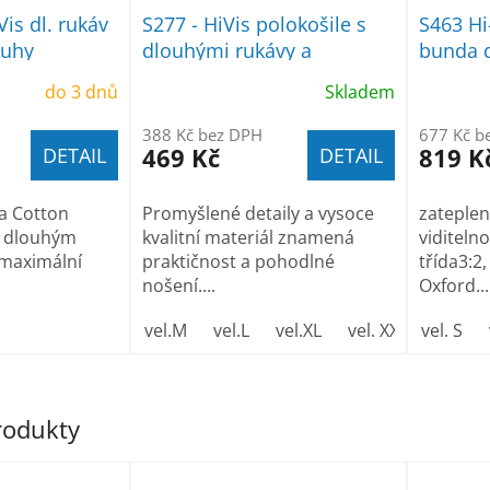
Vis dl. rukáv
S277 - HiVis polokošile s
S463 Hi
ruhy
dlouhými rukávy a
bunda 
reflexními pruhy
do 3 dnů
Skladem
388 Kč bez DPH
677 Kč b
469 Kč
819 K
DETAIL
DETAIL
na Cotton
Promyšlené detaily a vysoce
zateple
s dlouhým
kvalitní materiál znamená
viditelno
 maximální
praktičnost a pohodlné
třída3:2
nošení....
Oxford...
vel.M
vel.L
vel.XL
vel. XXL
vel. S
produkty