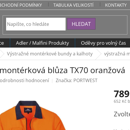
BCHODNÍ PODMÍNKY
TABULKA VELIKOSTÍ
KONTAKTY
HLEDAT
ce
Adler / Malfini Produkty
Oděvy pro volný čas
Výstražné montérkové bundy a kalhoty
výstražná 
 montérková blůza TX70 oranžová
odrobnosti hodnocení
Značka:
PORTWEST
789
652 Kč 
Měrná
Zvolt
cena: