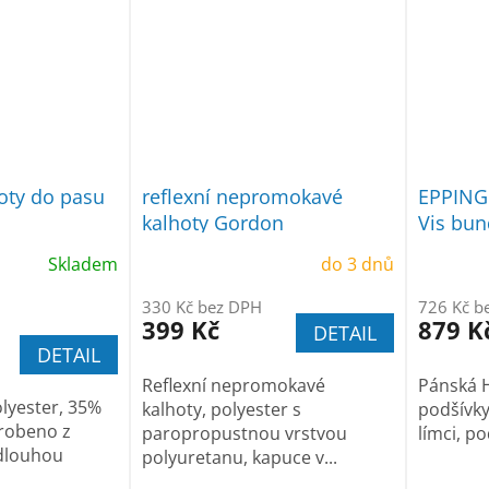
hoty do pasu
reflexní nepromokavé
EPPING
kalhoty Gordon
Vis bun
Skladem
do 3 dnů
330 Kč bez DPH
726 Kč b
399 Kč
879 K
DETAIL
DETAIL
Reflexní nepromokavé
Pánská H
olyester, 35%
kalhoty, polyester s
podšívky
robeno z
paropropustnou vrstvou
límci, po
 dlouhou
polyuretanu, kapuce v...