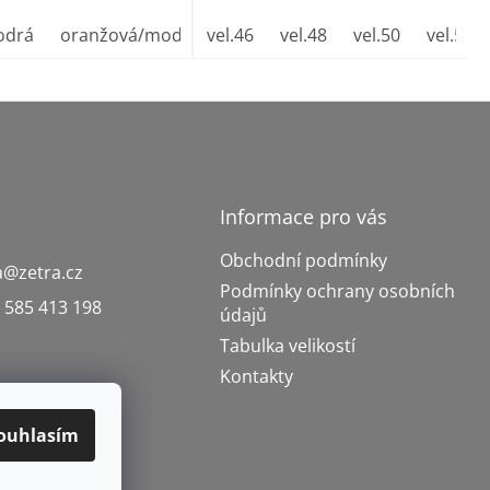
L)
odrá
vel.60-62 (XXL)
oranžová/modrá
vel.64-66 (XXXL)
vel.46
vel.48
vel.50
vel.52
Informace pro vás
Obchodní podmínky
a
@
zetra.cz
Podmínky ochrany osobních
 585 413 198
údajů
Tabulka velikostí
Kontakty
ouhlasím