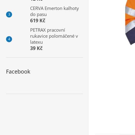
a
CERVA Emerton kalhoty
n
do pasu
e
619 Kč
l
PETRAX pracovní
rukavice polomáčené v
latexu
39 Kč
Facebook