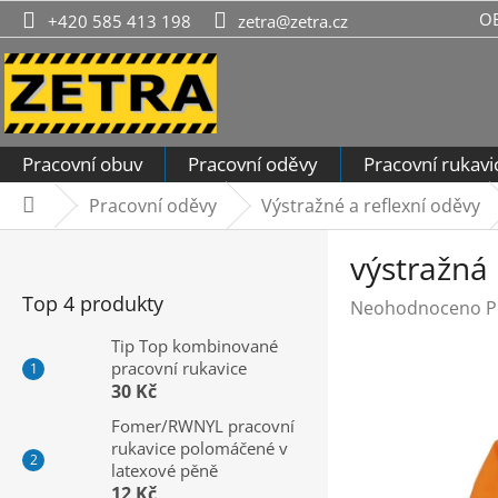
Přejít
O
+420 585 413 198
zetra@zetra.cz
na
obsah
Pracovní obuv
Pracovní oděvy
Pracovní rukavi
Pracovní oděvy
Výstražné a reflexní oděvy
Domů
P
výstražná
o
s
Top 4 produkty
Průměrné
Neohodnoceno
P
t
hodnocení
r
Tip Top kombinované
produktu
pracovní rukavice
a
je
30 Kč
n
0,0
n
Fomer/RWNYL pracovní
z
rukavice polomáčené v
í
5
latexové pěně
hvězdiček.
p
12 Kč