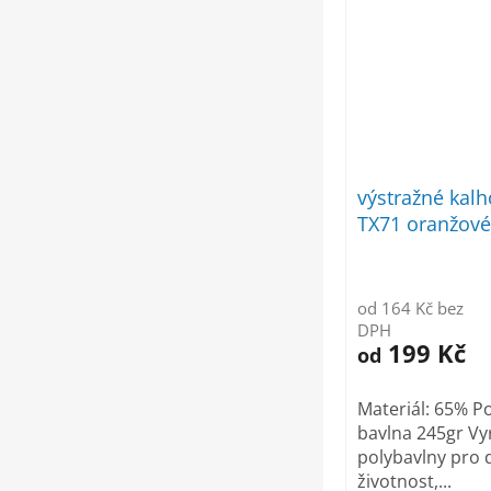
výstražné kal
TX71 oranžové
od 164 Kč bez
DPH
199 Kč
od
Materiál: 65% P
bavlna 245gr Vy
polybavlny pro
životnost,...