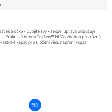
a
háček a očko • Dvojité švy • Texpel úprava odpuzuje
Popis: Praktická bunda TexSew™ Hi-Vis vhodná pro různá
raktické kapsy pro uložení věcí, náprsní kapsa
898 Kč
–8 %