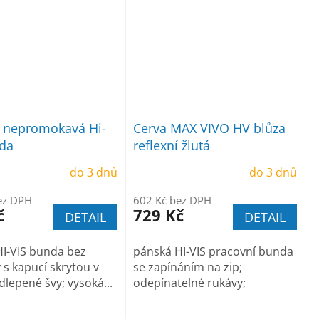
 nepromokavá Hi-
Cerva MAX VIVO HV blůza
da
reflexní žlutá
do 3 dnů
do 3 dnů
ez DPH
602 Kč bez DPH
č
729 Kč
DETAIL
DETAIL
I-VIS bunda bez
pánská HI-VIS pracovní bunda
 s kapucí skrytou v
se zapínáním na zip;
dlepené švy; vysoká...
odepínatelné rukávy;