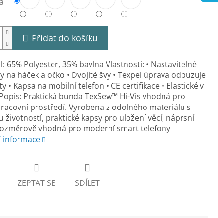
a
Přidat do košíku
l: 65% Polyester, 35% bavlna Vlastnosti: • Nastavitelné
 na háček a očko • Dvojité švy • Texpel úprava odpuzuje
ty • Kapsa na mobilní telefon • CE certifikace • Elastické v
Popis: Praktická bunda TexSew™ Hi-Vis vhodná pro
racovní prostředí. Vyrobena z odolného materiálu s
 životností, praktické kapsy pro uložení věcí, náprsní
rozměrově vhodná pro moderní smart telefony
í informace
ZEPTAT SE
SDÍLET