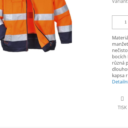
Variant
Materiá
manžety
nečisto
bocích 
různá p
dlouhou
kapsa 
Detailn
TISK