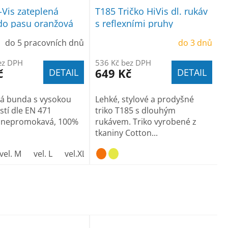
-Vis zateplená
T185 Tričko HiVis dl. rukáv
do pasu oranžová
s reflexními pruhy
do 5 pracovních dnů
do 3 dnů
ez DPH
536 Kč bez DPH
č
649 Kč
DETAIL
DETAIL
ná bunda s vysokou
Lehké, stylové a prodyšné
stí dle EN 471
triko T185 s dlouhým
, nepromokavá, 100%
rukávem. Triko vyrobené z
tkaniny Cotton...
vel. M
vel. L
vel.XL
vel. XXL
vel. XXXL