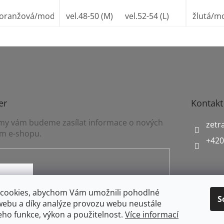
oranžová/modrá
vel.48-50 (M)
vel.52-54 (L)
vel.56-58 (X
žlutá/m
er
Kontakt
a my vám budeme zasílat informace o nových
zetr
m e-shopu.
+420
mínkami ochrany osobních údajů
cookies, abychom Vám umožnili pohodlné
S
webu a díky analýze provozu webu neustále
jeho funkce, výkon a použitelnost.
Více informací