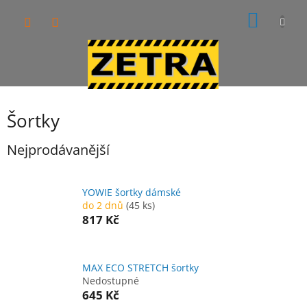
Přejít
NÁKUP
na
obsah
KOŠÍK
Šortky
Nejprodávanější
YOWIE šortky dámské
do 2 dnů
(45 ks)
817 Kč
MAX ECO STRETCH šortky
Nedostupné
645 Kč