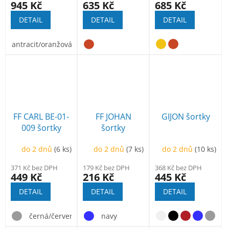
945 Kč
635 Kč
685 Kč
DETAIL
DETAIL
DETAIL
antracit/oranžová
FF CARL BE-01-
FF JOHAN
GIJON šortky
009 šortky
šortky
do 2 dnů
(6 ks)
do 2 dnů
(7 ks)
do 2 dnů
(10 ks)
371 Kč bez DPH
179 Kč bez DPH
368 Kč bez DPH
449 Kč
216 Kč
445 Kč
DETAIL
DETAIL
DETAIL
n
černá/červená
bílá/šedá
navy
červená/černá
zelená/č