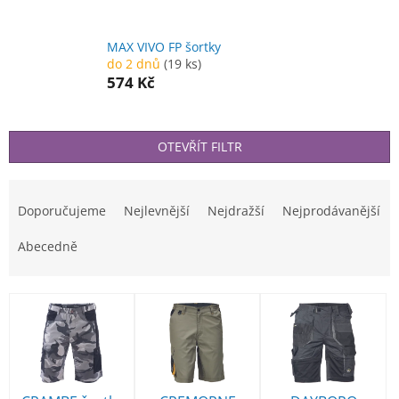
MAX VIVO FP šortky
do 2 dnů
(19 ks)
574 Kč
OTEVŘÍT FILTR
Ř
a
Doporučujeme
Nejlevnější
Nejdražší
Nejprodávanější
z
e
Abecedně
n
í
V
p
ý
r
p
o
i
d
s
u