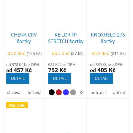
CHENA CRV
KEILOR FP
KNOXFIELD 275
šortky
STRETCH šortky
šortky
do 2 dnů
(125 ks)
do 2 dnů
(27 ks)
do 2 dnů
(211 ks)
od 378 Kč bez DPH
621 Kč bez DPH
od 335 Kč bez DPH
457 Kč
752 Kč
405 Kč
od
od
DETAIL
DETAIL
DETAIL
olivová
béžová
navy
olivová
béžová
antracit
antracit/ž
Výprodej