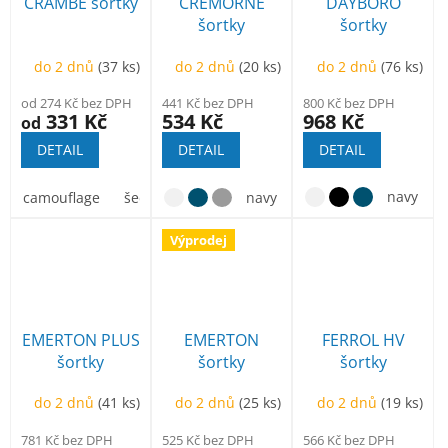
p
CRAMBE šortky
CREMORNE
DAYBORO
k
r
šortky
šortky
t
o
ů
d
do 2 dnů
(37 ks)
do 2 dnů
(20 ks)
do 2 dnů
(76 ks)
u
od 274 Kč bez DPH
441 Kč bez DPH
800 Kč bez DPH
k
331 Kč
534 Kč
968 Kč
od
t
DETAIL
DETAIL
DETAIL
ů
navy
camouflage
šedá kamufláž
béžová kamufláž
navy
sv.olivová
Výprodej
EMERTON PLUS
EMERTON
FERROL HV
šortky
šortky
šortky
do 2 dnů
(41 ks)
do 2 dnů
(25 ks)
do 2 dnů
(19 ks)
781 Kč bez DPH
525 Kč bez DPH
566 Kč bez DPH