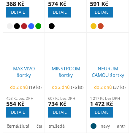
368 Kč
574 Kč
591 Kč
DETAIL
DETAIL
DETAIL
navy
antracit
MAX VIVO
MINSTROOM
NEURUM
šortky
šortky
CAMOU šortky
do 2 dnů
(19 ks)
do 2 dnů
(76 ks)
do 2 dnů
(37 ks)
458 Kč bez DPH
607 Kč bez DPH
1 217 Kč bez DPH
554 Kč
734 Kč
1 472 Kč
DETAIL
DETAIL
DETAIL
černá/žlutá
černá/oranžová
tm.šedá
navy
antracit