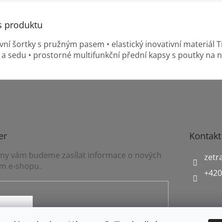
s produktu
vní šortky s pružným pasem • elastický inovativní materiál T
c a sedu • prostorné multifunkční přední kapsy s poutky na n
er
Kontakt
a my vám budeme zasílat informace o nových
zetr
m e-shopu.
+420
mínkami ochrany osobních údajů