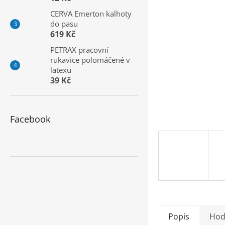
a
CERVA Emerton kalhoty
n
do pasu
e
619 Kč
l
PETRAX pracovní
rukavice polomáčené v
latexu
39 Kč
Facebook
Popis
Hod