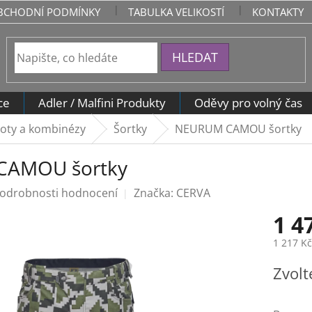
BCHODNÍ PODMÍNKY
TABULKA VELIKOSTÍ
KONTAKTY
HLEDAT
ce
Adler / Malfini Produkty
Oděvy pro volný čas
oty a kombinézy
Šortky
NEURUM CAMOU šortky
CAMOU šortky
odrobnosti hodnocení
Značka:
CERVA
1 4
1 217 K
Měrná
Zvolt
cena: