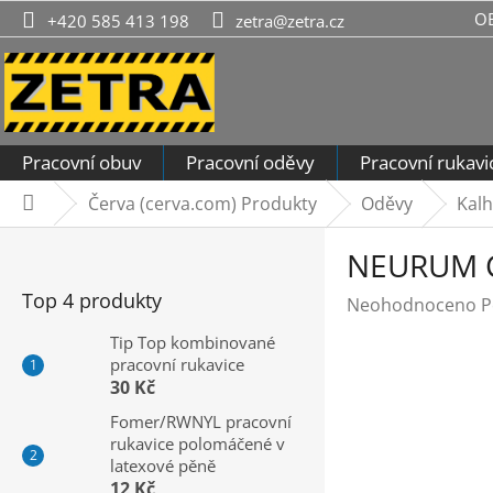
Přejít
O
+420 585 413 198
zetra@zetra.cz
na
obsah
Pracovní obuv
Pracovní oděvy
Pracovní rukavi
Červa (cerva.com) Produkty
Oděvy
Kalh
Domů
P
NEURUM 
o
s
Top 4 produkty
Průměrné
Neohodnoceno
P
t
hodnocení
r
Tip Top kombinované
produktu
pracovní rukavice
a
je
30 Kč
n
0,0
n
Fomer/RWNYL pracovní
z
rukavice polomáčené v
í
5
latexové pěně
hvězdiček.
p
12 Kč