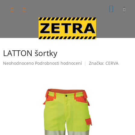
Přejít
NÁKUP
na
obsah
KOŠÍK
LATTON šortky
Průměrné
Neohodnoceno
Podrobnosti hodnocení
Značka:
CERVA
hodnocení
produktu
je
0,0
z
5
hvězdiček.