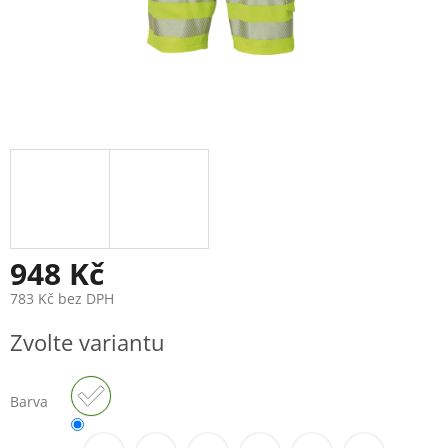
948 Kč
783 Kč bez DPH
Měrná
Zvolte variantu
cena:
Barva