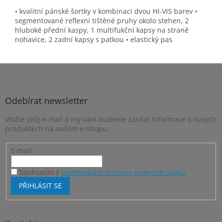
• kvalitní pánské šortky v kombinaci dvou HI-VIS barev •
segmentované reflexní tištěné pruhy okolo stehen, 2
hluboké přední kaspy, 1 multifukční kapsy na straně
nohavice, 2 zadní kapsy s patkou • elastický pas
Z
á
p
a
Odebírat newsletter
t
Vložte svůj e-mail a my vám budeme zasílat informace o nových
í
produktech na našem e-shopu.
E-mail
Souhlasím s
podmínkami ochrany osobních údajů
PŘIHLÁSIT SE