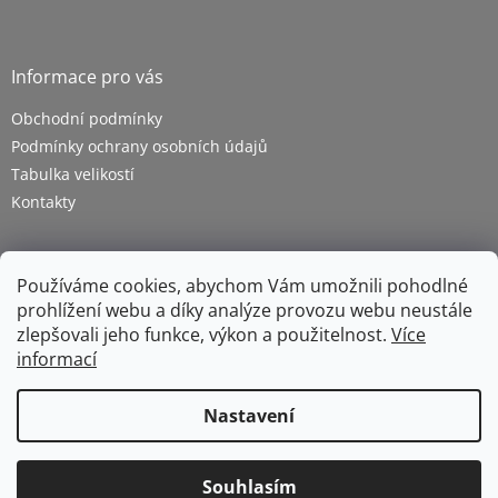
Informace pro vás
Obchodní podmínky
Podmínky ochrany osobních údajů
Tabulka velikostí
Kontakty
Používáme cookies, abychom Vám umožnili pohodlné
prohlížení webu a díky analýze provozu webu neustále
zlepšovali jeho funkce, výkon a použitelnost.
Více
informací
Vytvořil Shoptet
Nastavení
Copyright 2026
ZETRA - pracovní oděvy s.r.o.
. Všechna
Souhlasím
práva vyhrazena.
Upravit nastavení cookies