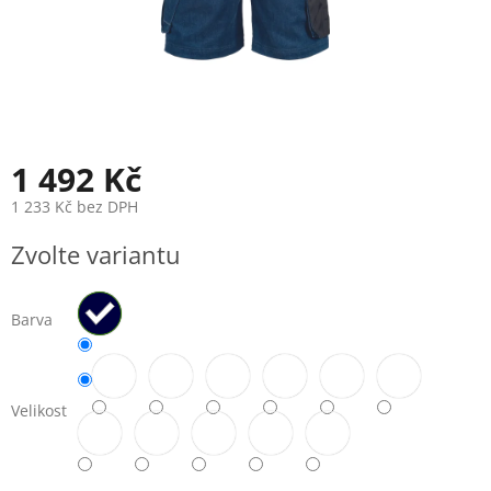
1 492 Kč
1 233 Kč bez DPH
Měrná
Zvolte variantu
cena:
Barva
Velikost