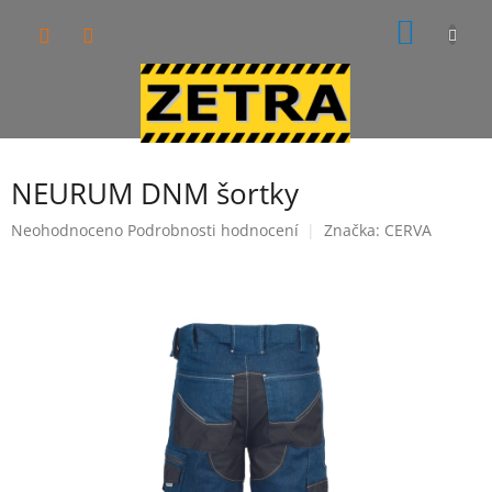
Přejít
NÁKUP
na
obsah
KOŠÍK
NEURUM DNM šortky
Průměrné
Neohodnoceno
Podrobnosti hodnocení
Značka:
CERVA
hodnocení
produktu
je
0,0
z
5
hvězdiček.