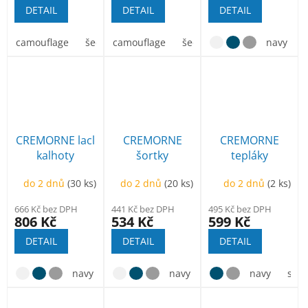
DETAIL
DETAIL
DETAIL
camouflage
šedá kamufláž
camouflage
béžová kamufláž
šedá kamufláž
béžová k
navy
CREMORNE lacl
CREMORNE
CREMORNE
kalhoty
šortky
tepláky
do 2 dnů
(30 ks)
do 2 dnů
(20 ks)
do 2 dnů
(2 ks)
666 Kč bez DPH
441 Kč bez DPH
495 Kč bez DPH
806 Kč
534 Kč
599 Kč
DETAIL
DETAIL
DETAIL
navy
sv.olivová
navy
sv.olivová
navy
sv.o