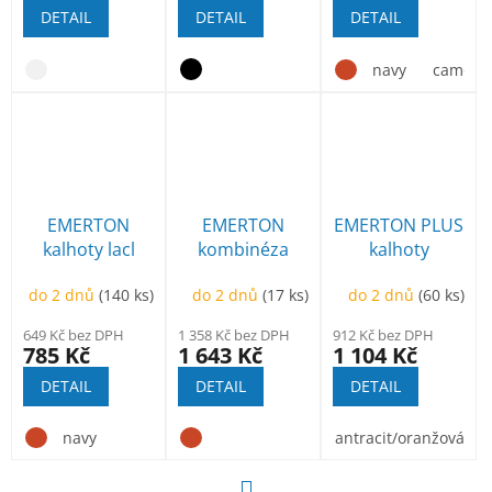
DETAIL
DETAIL
DETAIL
navy
camouf
EMERTON
EMERTON
EMERTON PLUS
kalhoty lacl
kombinéza
kalhoty
do 2 dnů
(140 ks)
do 2 dnů
(17 ks)
do 2 dnů
(60 ks)
649 Kč bez DPH
1 358 Kč bez DPH
912 Kč bez DPH
785 Kč
1 643 Kč
1 104 Kč
DETAIL
DETAIL
DETAIL
navy
antracit/oranžová
S