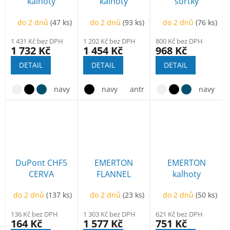
kalhoty
kalhoty
šortky
do 2 dnů
(47 ks)
do 2 dnů
(93 ks)
do 2 dnů
(76 ks)
1 431 Kč bez DPH
1 202 Kč bez DPH
800 Kč bez DPH
1 732 Kč
1 454 Kč
968 Kč
DETAIL
DETAIL
DETAIL
navy
antracit
navy
tm.hnědá
antracit
mech.zelená
navy
DuPont CHF5
EMERTON
EMERTON
CERVA
FLANNEL
kalhoty
kalhoty lacl
do 2 dnů
(137 ks)
do 2 dnů
(23 ks)
do 2 dnů
(50 ks)
136 Kč bez DPH
1 303 Kč bez DPH
621 Kč bez DPH
164 Kč
1 577 Kč
751 Kč