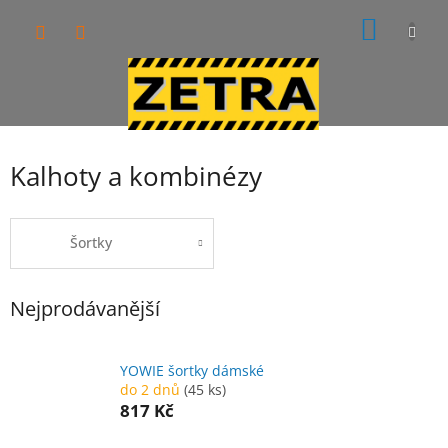
Přejít
NÁKUP
na
obsah
KOŠÍK
Kalhoty a kombinézy
Šortky
Nejprodávanější
YOWIE šortky dámské
do 2 dnů
(45 ks)
817 Kč