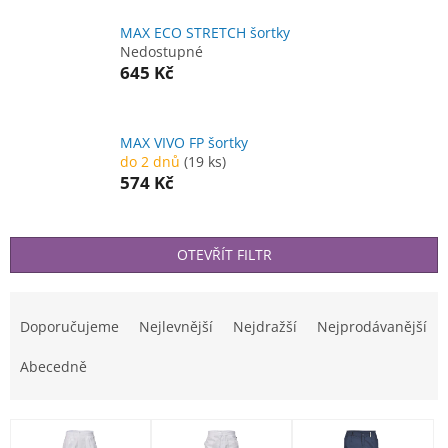
MAX ECO STRETCH šortky
Nedostupné
645 Kč
MAX VIVO FP šortky
do 2 dnů
(19 ks)
574 Kč
OTEVŘÍT FILTR
Ř
a
Doporučujeme
Nejlevnější
Nejdražší
Nejprodávanější
z
e
Abecedně
n
í
V
p