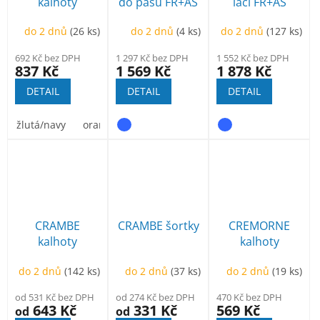
kalhoty
do pasu FR+AS
lacl FR+AS
do 2 dnů
(26 ks)
do 2 dnů
(4 ks)
do 2 dnů
(127 ks)
692 Kč bez DPH
1 297 Kč bez DPH
1 552 Kč bez DPH
837 Kč
1 569 Kč
1 878 Kč
DETAIL
DETAIL
DETAIL
žlutá/navy
oranžová/navy
CRAMBE
CRAMBE šortky
CREMORNE
kalhoty
kalhoty
do 2 dnů
(142 ks)
do 2 dnů
(37 ks)
do 2 dnů
(19 ks)
od 531 Kč bez DPH
od 274 Kč bez DPH
470 Kč bez DPH
643 Kč
331 Kč
569 Kč
od
od