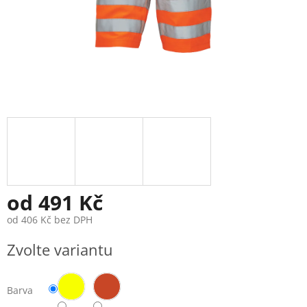
od
491 Kč
od
406 Kč
bez DPH
Měrná
Zvolte variantu
cena:
Barva