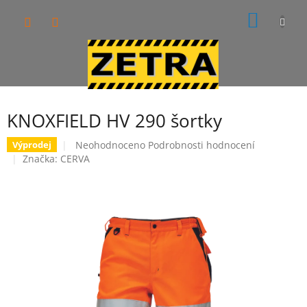
Přejít
NÁKUP
na
obsah
KOŠÍK
KNOXFIELD HV 290 šortky
Průměrné
Neohodnoceno
Podrobnosti hodnocení
Výprodej
hodnocení
Značka:
CERVA
produktu
je
0,0
z
5
hvězdiček.