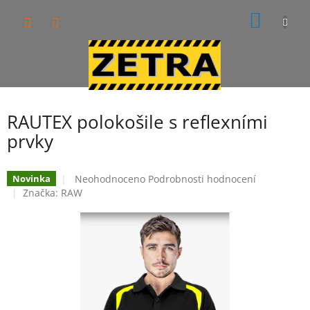
Přejít
NÁKUP
na
obsah
KOŠÍK
RAUTEX polokošile s reflexními
prvky
Průměrné
Neohodnoceno
Podrobnosti hodnocení
Novinka
hodnocení
Značka:
RAW
produktu
je
0,0
z
5
hvězdiček.