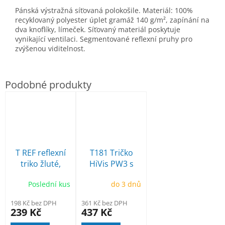
Pánská výstražná síťovaná polokošile. Materiál: 100%
recyklovaný polyester úplet gramáž 140 g/m², zapínání na
dva knoflíky, límeček. Síťovaný materiál poskytuje
vynikající ventilaci. Segmentované reflexní pruhy pro
zvýšenou viditelnost.
T REF reflexní
T181 Tričko
triko žluté,
HiVis PW3 s
segmentové
reflexními
Poslední kus
do 3 dnů
pruhy
pruhy
198 Kč bez DPH
361 Kč bez DPH
239 Kč
437 Kč