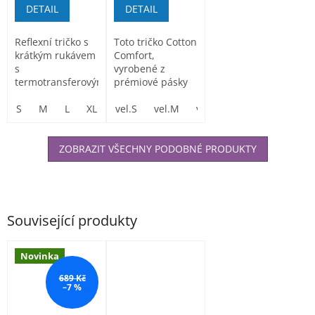
DETAIL
DETAIL
Reflexní tričko s
Toto tričko Cotton
krátkým rukávem
Comfort,
s
vyrobené z
termotransferovými
prémiové pásky
segmentovými
HiVisTex Pro,
reflexními
S
M
L
XL
XXL
nabízí vynikající...
vel.S
3XL
vel.M
vel.L
vel.XL
vel. XXL
páskami...
ZOBRAZIT VŠECHNY PODOBNÉ PRODUKTY
Související produkty
Novinka
689 Kč
–7 %