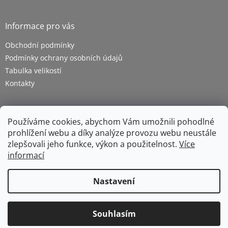
Informace pro vás
Obchodní podmínky
Podmínky ochrany osobních údajů
Tabulka velikostí
Kontakty
Používáme cookies, abychom Vám umožnili pohodlné
prohlížení webu a díky analýze provozu webu neustále
zlepšovali jeho funkce, výkon a použitelnost.
Více
informací
Vytvořil Shoptet
Nastavení
Copyright 2026
ZETRA - pracovní oděvy s.r.o.
. Všechna
Souhlasím
práva vyhrazena.
Upravit nastavení cookies