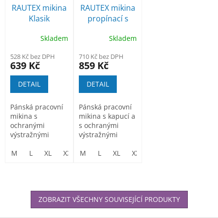
RAUTEX mikina
RAUTEX mikina
Klasik
propínací s
kapucí
Skladem
Skladem
528 Kč bez DPH
710 Kč bez DPH
639 Kč
859 Kč
DETAIL
DETAIL
Pánská pracovní
Pánská pracovní
mikina s
mikina s kapucí a
ochranými
s ochranými
výstražnými
výstražnými
prvky
prvky
M
L
XL
XXL
M
3XL
L
XL
XXL
3XL
ZOBRAZIT VŠECHNY SOUVISEJÍCÍ PRODUKTY