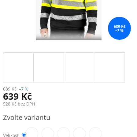
689 Kč
–7 %
689 Kč
–7 %
639 Kč
528 Kč bez DPH
Měrná
Zvolte variantu
cena:
Velikost