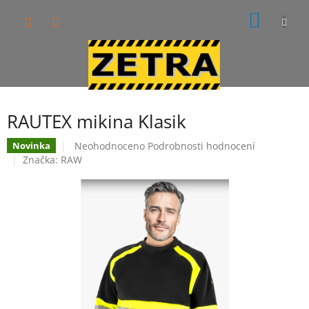
Přejít
NÁKUP
na
obsah
KOŠÍK
RAUTEX mikina Klasik
Průměrné
Neohodnoceno
Podrobnosti hodnocení
Novinka
hodnocení
Značka:
RAW
produktu
je
0,0
z
5
hvězdiček.