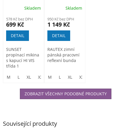
mikina s kapucí
Skladem
Skladem
578 Kč bez DPH
950 Kč bez DPH
699 Kč
1 149 Kč
DETAIL
DETAIL
SUNSET
RAUTEX zimní
propínací mikina
pánská pracovní
s kapucí HI VIS
reflexní bunda
třída 1
M
L
XL
XXL
M
3XL
L
XL
XXL
3XL
ZOBRAZIT VŠECHNY PODOBNÉ PRODUKTY
Související produkty