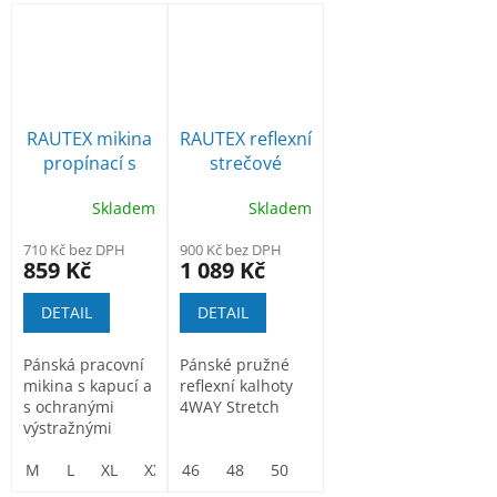
RAUTEX mikina
RAUTEX reflexní
propínací s
strečové
kapucí
kalhoty do
Skladem
Skladem
pasu
710 Kč bez DPH
900 Kč bez DPH
859 Kč
1 089 Kč
DETAIL
DETAIL
Pánská pracovní
Pánské pružné
mikina s kapucí a
reflexní kalhoty
s ochranými
4WAY Stretch
výstražnými
prvky
M
L
XL
XXL
46
3XL
48
50
52
54
56
58