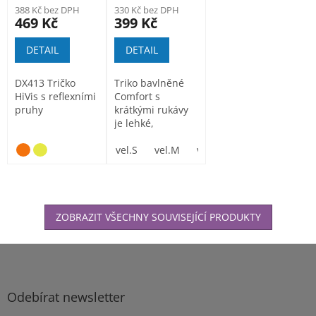
388 Kč bez DPH
330 Kč bez DPH
469 Kč
399 Kč
DETAIL
DETAIL
DX413 Tričko
Triko bavlněné
HiVis s reflexními
Comfort s
pruhy
krátkými rukávy
je lehké,
prodyšné, u krku
má lepené švy
vel.S
vel.M
vel.L
vel.XL
vel. XXL
pro...
ZOBRAZIT VŠECHNY SOUVISEJÍCÍ PRODUKTY
Z
á
p
a
Odebírat newsletter
t