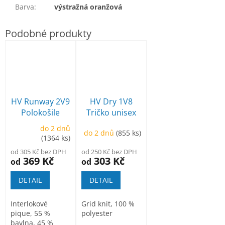
Barva
:
výstražná oranžová
HV Runway 2V9
HV Dry 1V8
Polokošile
Tričko unisex
unisex
do 2 dnů
do 2 dnů
(855 ks)
(1364 ks)
od 305 Kč bez DPH
od 250 Kč bez DPH
369 Kč
303 Kč
od
od
DETAIL
DETAIL
Interlokové
Grid knit, 100 %
pique, 55 %
polyester
bavlna, 45 %