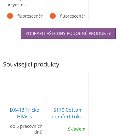
polyester,
retroreflexní
pruhy 3M
fluorescenční žlutá
fluorescenční žlutá
ZOBRAZIT VŠECHNY PODOBNÉ PRODUKTY
Související produkty
DX413 Tričko
S170 Cotton
HiVis s
comfort triko
reflexními
Hi-Vis žluté
do 5 pracovních
Skladem
pruhy
dnů