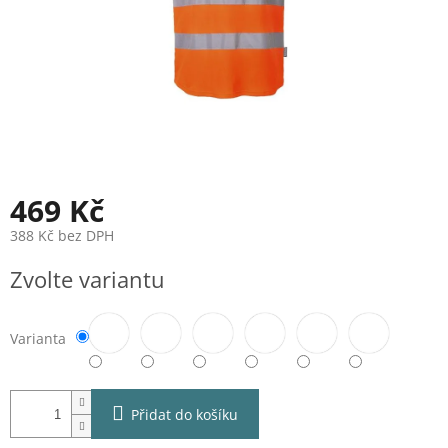
469 Kč
388 Kč bez DPH
Měrná
Zvolte variantu
cena:
Varianta
Přidat do košíku