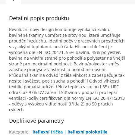
Detailní popis produktu
Revoluční nový design kombinuje vynikající kvalitu
bavlněné tkaniny Comfort se síťovinou, která umožňuje
proudění vzduchu. Ideální oděv v pracovních prostředích
s vysokými teplotami. nová řada Hi-cool oblečení je
vyrobena dle EN ISO 20471. 55% bavlna, 45% polyester,
bavlna na vnitřní straně pro pohodlí a polyester na vnější
straně pro maximální odolnost. Bavlna/polyester směs
zajišťuje prodyšné vlastnosti a pohodlné nošení.
Průdušná tkanina odvádí z těla vlhkost a zabezpečuje tak
nositeli svěžest, pocit sucha a pohodlí l Odvod vlhkosti
textilie pomáhá udržet tělo v teple a v suchu l 35+ UPF
odrazí až 97% UV záření l Síťovina v podpaží pro lepší
ventilaci •oděv certifikován dle normy EN ISO 20 471:2013
- oděvy s vysokou viditelností (třída 2) po 50 pracích
cyklech
Doplňkové parametry
Kategorie
:
Reflexní trička | Reflexní polokošile