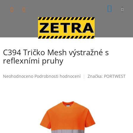
Přejít
NÁKUP
na
obsah
KOŠÍK
C394 Tričko Mesh výstražné s
reflexními pruhy
Průměrné
Neohodnoceno
Podrobnosti hodnocení
Značka:
PORTWEST
hodnocení
produktu
je
0,0
z
5
hvězdiček.