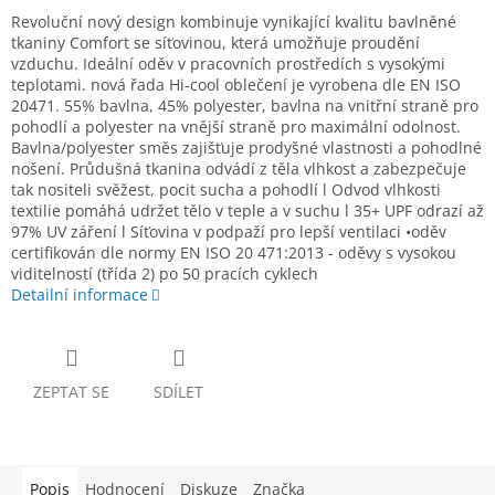
Revoluční nový design kombinuje vynikající kvalitu bavlněné
tkaniny Comfort se síťovinou, která umožňuje proudění
vzduchu. Ideální oděv v pracovních prostředích s vysokými
teplotami. nová řada Hi-cool oblečení je vyrobena dle EN ISO
20471. 55% bavlna, 45% polyester, bavlna na vnitřní straně pro
pohodlí a polyester na vnější straně pro maximální odolnost.
Bavlna/polyester směs zajišťuje prodyšné vlastnosti a pohodlné
nošení. Průdušná tkanina odvádí z těla vlhkost a zabezpečuje
tak nositeli svěžest, pocit sucha a pohodlí l Odvod vlhkosti
textilie pomáhá udržet tělo v teple a v suchu l 35+ UPF odrazí až
97% UV záření l Síťovina v podpaží pro lepší ventilaci •oděv
certifikován dle normy EN ISO 20 471:2013 - oděvy s vysokou
viditelností (třída 2) po 50 pracích cyklech
Detailní informace
ZEPTAT SE
SDÍLET
Popis
Hodnocení
Diskuze
Značka