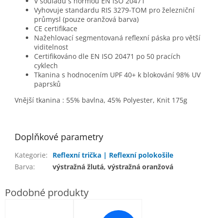
V souladu s normou EN ISO 20471
Vyhovuje standardu RIS 3279-TOM pro železniční
průmysl (pouze oranžová barva)
CE certifikace
Nažehlovací segmentovaná reflexní páska pro větší
viditelnost
Certifikováno dle EN ISO 20471 po 50 pracích
cyklech
Tkanina s hodnocením UPF 40+ k blokování 98% UV
paprsků
Vnější tkanina : 55% bavlna, 45% Polyester, Knit 175g
Doplňkové parametry
Kategorie
:
Reflexní trička | Reflexní polokošile
Barva
:
výstražná žlutá, výstražná oranžová