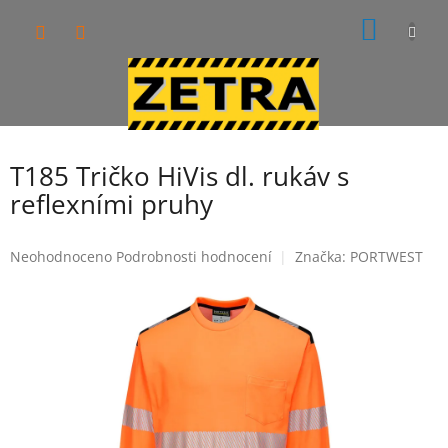
Přejít
NÁKUP
na
obsah
KOŠÍK
T185 Tričko HiVis dl. rukáv s
reflexními pruhy
Průměrné
Neohodnoceno
Podrobnosti hodnocení
Značka:
PORTWEST
hodnocení
produktu
je
0,0
z
5
hvězdiček.