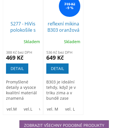
719 Kč
–9 %
S277 - HiVis
reflexní mikina
polokošile s
B303 oranžová
dlouhými
Skladem
Skladem
rukávy a
reflexními
388 Kč bez DPH
536 Kč bez DPH
pruhy
469 Kč
649 Kč
DETAIL
DETAIL
Promyšlené
B303 je ideální
detaily a vysoce
tehdy, když je v
kvalitní materiál
triku zima a v
znamená
bundě zase
praktičnost a
horko.
pohodlné
vel.M
vel.L
vel.XL
vel. M
vel. XXL
vel. L
vel. XL
vel. XXL
vel
nošení....
ZOBRAZIT VŠECHNY PODOBNÉ PRODUKTY