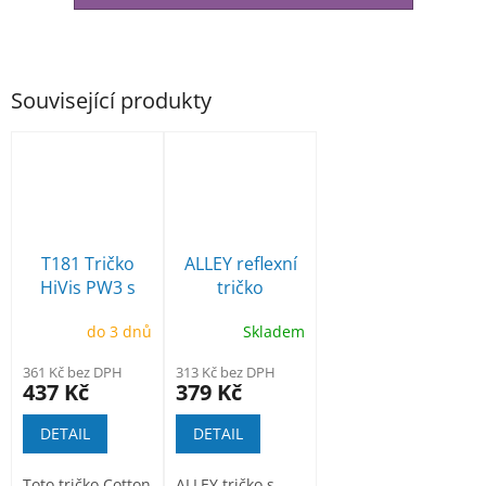
Související produkty
T181 Tričko
ALLEY reflexní
HiVis PW3 s
tričko
reflexními
do 3 dnů
Skladem
pruhy
361 Kč bez DPH
313 Kč bez DPH
437 Kč
379 Kč
DETAIL
DETAIL
Toto tričko Cotton
ALLEY tričko s