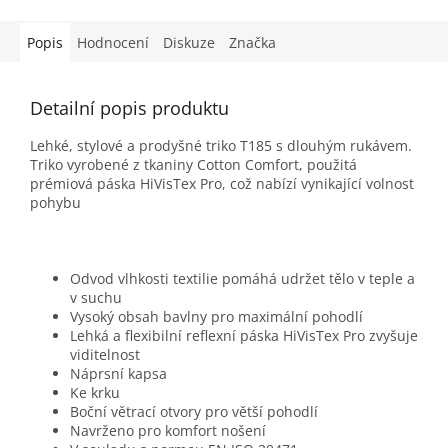
Popis
Hodnocení
Diskuze
Značka
Detailní popis produktu
Lehké, stylové a prodyšné triko T185 s dlouhým rukávem.
Triko vyrobené z tkaniny Cotton Comfort, použitá
prémiová páska HiVisTex Pro, což nabízí vynikající volnost
pohybu
Odvod vlhkosti textilie pomáhá udržet tělo v teple a
v suchu
Vysoký obsah bavlny pro maximální pohodlí
Lehká a flexibilní reflexní páska HiVisTex Pro zvyšuje
viditelnost
Náprsní kapsa
Ke krku
Boční větrací otvory pro větší pohodlí
Navrženo pro komfort nošení