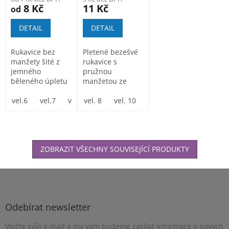
8 Kč
11 Kč
od
DETAIL
DETAIL
Rukavice bez
Pletené bezešvé
manžety šité z
rukavice s
jemného
pružnou
běleného úpletu
manžetou ze
100% bavlna.
směsi
vel.6
vel.7
vel.8
polyester/bavlna.
vel. 8
vel.9
vel. 10
vel. 10
vel. 11
vel. 12
ZOBRAZIT VŠECHNY SOUVISEJÍCÍ PRODUKTY
Z
á
p
a
Odebírat newsletter
t
Vložte svůj e-mail a my vám budeme zasílat informace o nových