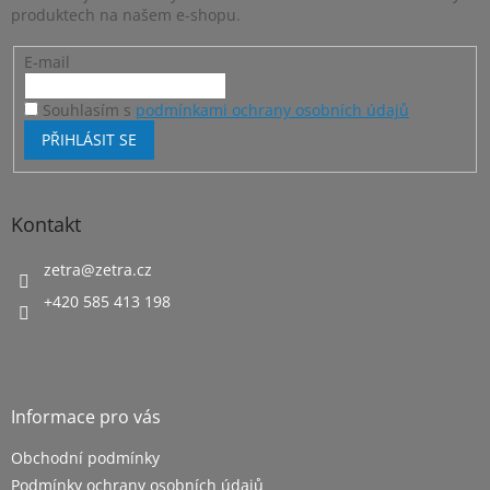
í
produktech na našem e-shopu.
E-mail
Souhlasím s
podmínkami ochrany osobních údajů
PŘIHLÁSIT SE
Kontakt
zetra
@
zetra.cz
+420 585 413 198
Informace pro vás
Obchodní podmínky
Podmínky ochrany osobních údajů