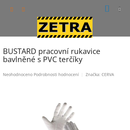
Přejít
NÁKUP
na
obsah
KOŠÍK
BUSTARD pracovní rukavice
bavlněné s PVC terčíky
Průměrné
Neohodnoceno
Podrobnosti hodnocení
Značka:
CERVA
hodnocení
produktu
je
0,0
z
5
hvězdiček.