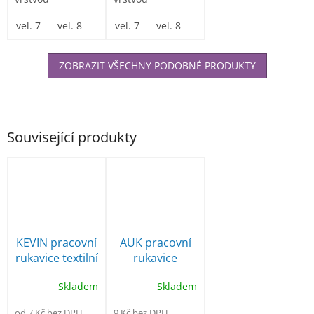
mikroporézního
polyuretanu v
nitrilu v dlani a
vel. 7
vel. 8
vel. 9
dlani a na
vel. 7
vel. 10
vel. 8
vel. 11
vel. 9
vel. 10
vel. 1
na prstech...
prstech a...
ZOBRAZIT VŠECHNY PODOBNÉ PRODUKTY
Související produkty
KEVIN pracovní
AUK pracovní
rukavice textilní
rukavice
100% bavlna
bezešvé
Skladem
Skladem
od 7 Kč bez DPH
9 Kč bez DPH