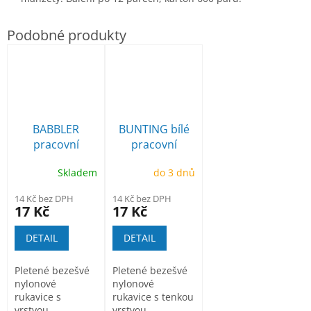
BABBLER
BUNTING bílé
pracovní
pracovní
rukavice
rukavice
Skladem
do 3 dnů
povrstvené
povrstvené
nitrilem
polyuretanem
14 Kč bez DPH
14 Kč bez DPH
17 Kč
17 Kč
DETAIL
DETAIL
Pletené bezešvé
Pletené bezešvé
nylonové
nylonové
rukavice s
rukavice s tenkou
vrstvou
vrstvou