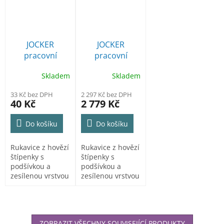
JOCKER
JOCKER
pracovní
pracovní
rukavice
rukavice karton
Skladem
Skladem
kombinované
72párů á 31,90
bez Dph
33 Kč bez DPH
2 297 Kč bez DPH
40 Kč
2 779 Kč
Do košíku
Do košíku
Rukavice z hovězí
Rukavice z hovězí
štípenky s
štípenky s
podšívkou a
podšívkou a
zesílenou vrstvou
zesílenou vrstvou
v dlani, s bílou
v dlani,karton 72
bavlněnou...
párů
ZOBRAZIT VŠECHNY SOUVISEJÍCÍ PRODUKTY