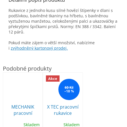
Rukavice z jednoho kusu silné hovězí štípenky v dlani s
podšívkou, bavlněné tkaniny na hřbetu, s bavlněnou
vyztuženou manžetou, celokoženými palci a ukazováčky a
překrytými špičkami prstů. Normy: EN 388 / 3342. Balení
12 párů.
Pokud máte zájem o větší množství, nabízíme
i
zvýhodněný kartonový prodej.
Akce
60 Kč
–18 %
MECHANIK
X TEC pracovní
pracovní
rukavice
kombinované
kombinované
Skladem
Skladem
rukavice