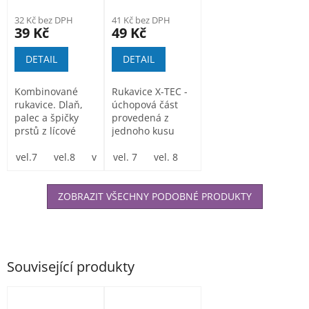
32 Kč bez DPH
41 Kč bez DPH
39 Kč
49 Kč
DETAIL
DETAIL
Kombinované
Rukavice X-TEC -
rukavice. Dlaň,
úchopová část
palec a špičky
provedená z
prstů z lícové
jednoho kusu
kozinky, hřbet ze
kozí lícové kůže,
světlého...
vel.7
vel.8
vel.9
povrch...
vel. 7
vel.10
vel. 8
vel. 11
vel. 9
vel. 10
vel. 1
ZOBRAZIT VŠECHNY PODOBNÉ PRODUKTY
Související produkty