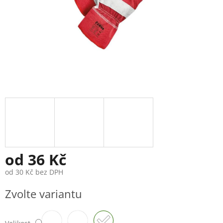
od
36 Kč
od
30 Kč
bez DPH
Měrná
Zvolte variantu
cena: