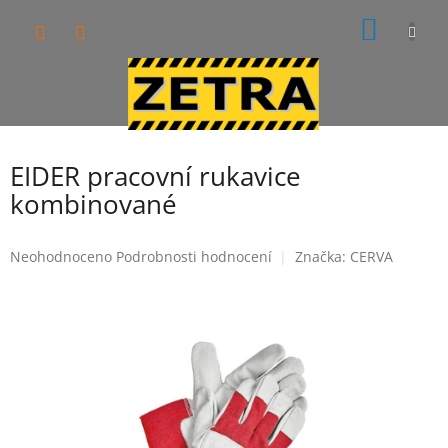
Přejít
NÁKUP
na
obsah
KOŠÍK
EIDER pracovní rukavice
kombinované
Průměrné
Neohodnoceno
Podrobnosti hodnocení
Značka:
CERVA
hodnocení
produktu
je
0,0
z
5
hvězdiček.