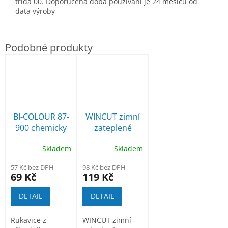
třída 00. Doporučená doba používání je 24 měsíců od
data výroby
BI-COLOUR 87-
WINCUT zimní
900 chemicky
zateplené
odolné
rukavice proti
Skladem
Skladem
rukavice
proříznutí
57 Kč bez DPH
98 Kč bez DPH
69 Kč
119 Kč
DETAIL
DETAIL
Rukavice z
WINCUT zimní