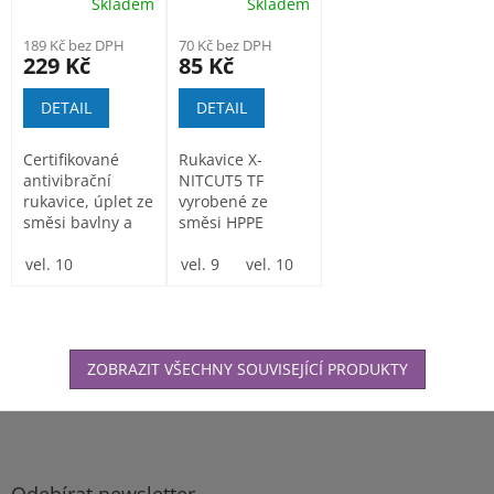
Skladem
Skladem
rukavice
189 Kč bez DPH
70 Kč bez DPH
229 Kč
85 Kč
DETAIL
DETAIL
Certifikované
Rukavice X-
antivibrační
NITCUT5 TF
rukavice, úplet ze
vyrobené ze
směsi bavlny a
směsi HPPE
polyesteru,
vláken a
latexové...
vel. 10
skleněných
vel. 9
vel. 10
vláken s
vysokým...
ZOBRAZIT VŠECHNY SOUVISEJÍCÍ PRODUKTY
Z
á
p
a
Odebírat newsletter