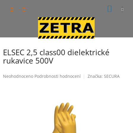
Přejít
NÁKUP
na
obsah
KOŠÍK
ELSEC 2,5 class00 dielektrické
rukavice 500V
Průměrné
Neohodnoceno
Podrobnosti hodnocení
Značka:
SECURA
hodnocení
produktu
je
0,0
z
5
hvězdiček.