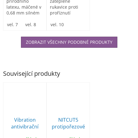
přírodního
zateplené
latexu, máčené v
rukavice proti
0,68 mm silném
proříznutí
neoprenu, pro
spolehlivou
vel. 7
vel. 8
vel. 9
vel. 10
vel. 10
vel. 11
ochranu...
ZOBRAZIT VŠECHNY PODOBNÉ PRODUKTY
Související produkty
Vibration
NITCUT5
antivibrační
protipořezové
rukavice
pracovní