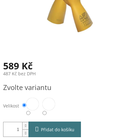
589 Kč
487 Kč bez DPH
Měrná
Zvolte variantu
cena:
Velikost
Přidat do košíku