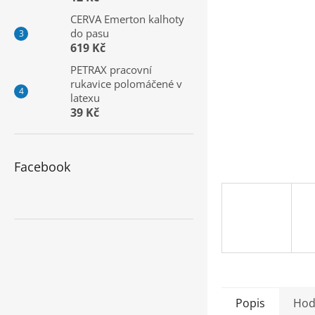
a
CERVA Emerton kalhoty
n
do pasu
e
619 Kč
l
PETRAX pracovní
rukavice polomáčené v
latexu
39 Kč
Facebook
Popis
Hod