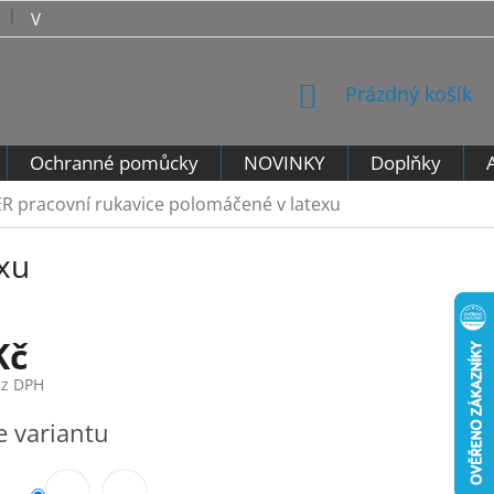
VRÁCENÍ ZBOŽÍ - VZOROVÝ FORMULÁŘ PRO ODSTOUPENÍ 
Přihlášení
NÁKUPNÍ
Prázdný košík
KOŠÍK
Ochranné pomůcky
NOVINKY
Doplňky
R pracovní rukavice polomáčené v latexu
xu
Kč
ez DPH
e variantu