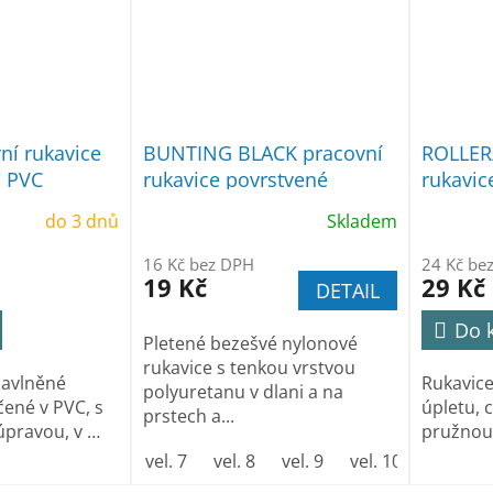
ní rukavice
BUNTING BLACK pracovní
ROLLER
 PVC
rukavice povrstvené
rukavic
polyuretanem
nitrilu
do 3 dnů
Skladem
16 Kč bez DPH
24 Kč be
19 Kč
29 Kč
DETAIL
Do 
Pletené bezešvé nylonové
rukavice s tenkou vrstvou
bavlněné
Rukavice
polyuretanu v dlani a na
čené v PVC, s
úpletu, c
prstech a...
úpravou, v …
pružnou 
vel. 7
vel. 8
vel. 9
vel. 10
vel. 11