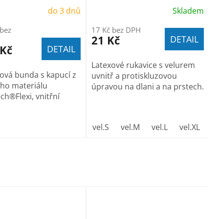
do 3 dnů
Skladem
 bez
17 Kč bez DPH
21 Kč
DETAIL
 Kč
DETAIL
Latexové rukavice s velurem
lová bunda s kapucí z
uvnitř a protiskluzovou
ého materiálu
úpravou na dlani a na prstech.
ch®Flexi, vnitřní
vel.S
vel.M
vel.L
vel.XL