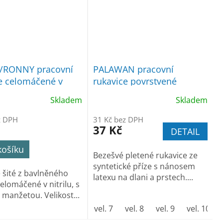
/RONNY pracovní
PALAWAN pracovní
e celomáčené v
rukavice povrstvené
latexem
Skladem
Skladem
z DPH
31 Kč bez DPH
37 Kč
DETAIL
košíku
Bezešvé pletené rukavice ze
syntetické příze s nánosem
 šité z bavlněného
latexu na dlani a prstech....
elomáčené v nitrilu, s
manžetou. Velikost...
vel. 7
vel. 8
vel. 9
vel. 10