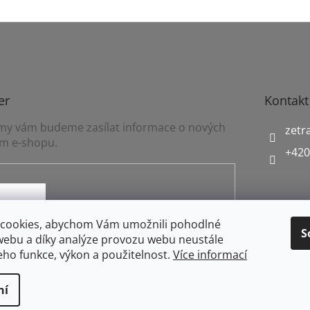
er
Kontakt
a my vám budeme zasílat informace o nových
zetr
m e-shopu.
+420
mínkami ochrany osobních údajů
cookies, abychom Vám umožnili pohodlné
S
webu a díky analýze provozu webu neustále
jeho funkce, výkon a použitelnost.
Více informací
ní
práva vyhrazena.
Upravit nastavení cookies