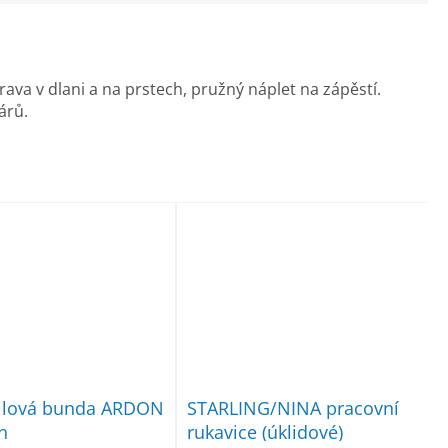
ava v dlani a na prstech, pružný náplet na zápěstí.
árů.
ellová bunda ARDON
STARLING/NINA pracovní
n
rukavice (úklidové)