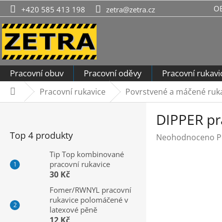
Přejít
O
+420 585 413 198
zetra@zetra.cz
na
obsah
Pracovní obuv
Pracovní oděvy
Pracovní rukavi
Pracovní rukavice
Povrstvené a máčené rukavi
Domů
P
DIPPER pr
o
s
Top 4 produkty
Průměrné
Neohodnoceno
P
t
hodnocení
r
Tip Top kombinované
produktu
pracovní rukavice
a
je
30 Kč
n
0,0
n
Fomer/RWNYL pracovní
z
rukavice polomáčené v
í
5
latexové pěně
hvězdiček.
p
12 Kč