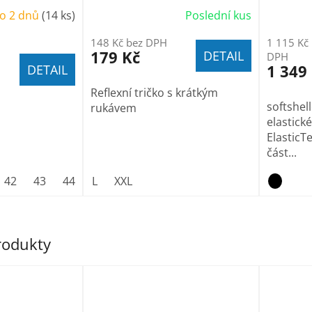
o 2 dnů
(14 ks)
Poslední kus
148 Kč bez DPH
1 115 Kč
179 Kč
DETAIL
DPH
1 349
DETAIL
Reflexní tričko s krátkým
softshel
rukávem
elastick
ElasticTe
část...
42
43
44
45
L
XXL
46
47
produkty