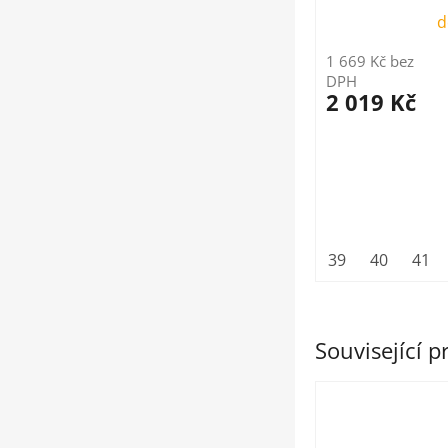
d
1 669 Kč bez
DPH
2 019 Kč
39
40
41
Související 