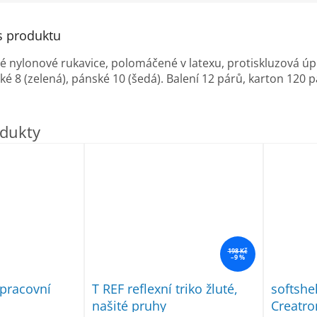
s produktu
é nylonové rukavice, polomáčené v latexu, protiskluzová úpr
ké 8 (zelená), pánské 10 (šedá). Balení 12 párů, karton 120 p
198 Kč
–9 %
pracovní
T REF reflexní triko žluté,
softsh
našité pruhy
Creatro