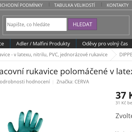
BCHODNÍ PODMÍNKY
TABULKA VELIKOSTÍ
KONTAKTY
HLEDAT
ce
Adler / Malfini Produkty
Oděvy pro volný čas
ce - v latexu, nitrilu, PVC, jednorázové rukavice
DIPPE
acovní rukavice polomáčené v late
odrobnosti hodnocení
Značka:
CERVA
37 
31 Kč b
Měrná
Zvolt
cena: