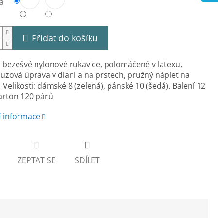
a
Přidat do košíku
 bezešvé nylonové rukavice, polomáčené v latexu,
luzová úprava v dlani a na prstech, pružný náplet na
. Velikosti: dámské 8 (zelená), pánské 10 (šedá). Balení 12
arton 120 párů.
í informace
ZEPTAT SE
SDÍLET