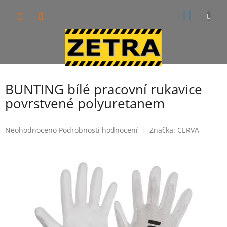
Přejít
NÁKUP
na
obsah
KOŠÍK
BUNTING bílé pracovní rukavice
povrstvené polyuretanem
Průměrné
Neohodnoceno
Podrobnosti hodnocení
Značka:
CERVA
hodnocení
produktu
je
0,0
z
5
hvězdiček.