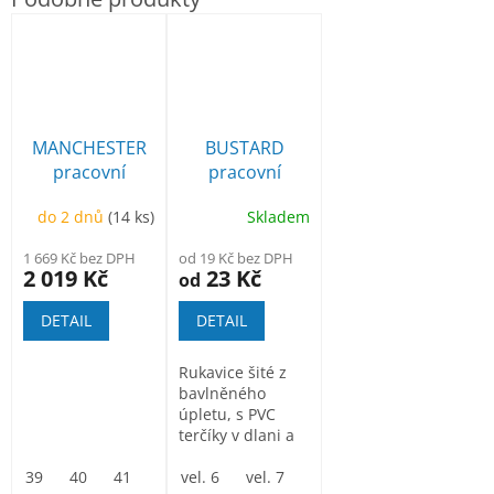
MANCHESTER
BUSTARD
pracovní
pracovní
poloholeňová
rukavice
do 2 dnů
(14 ks)
Skladem
bavlněné s PVC
terčíky
1 669 Kč bez DPH
od 19 Kč bez DPH
2 019 Kč
23 Kč
od
DETAIL
DETAIL
Rukavice šité z
bavlněného
úpletu, s PVC
terčíky v dlani a
na prstech,
39
40
41
42
pružinkou na...
vel. 6
43
44
vel. 7
45
vel. 8
46
vel. 9
47
vel. 10