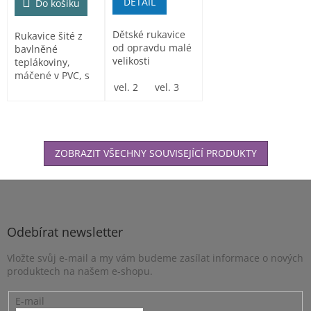
DETAIL
Do košíku
Dětské rukavice
Rukavice šité z
od opravdu malé
bavlněné
velikosti
teplákoviny,
máčené v PVC, s
vel. 2
vel. 3
vel. 4
vel. 5
protiskluzovou
úpravou, v …
ZOBRAZIT VŠECHNY SOUVISEJÍCÍ PRODUKTY
Z
á
p
a
Odebírat newsletter
t
Vložte svůj e-mail a my vám budeme zasílat informace o nových
í
produktech na našem e-shopu.
E-mail