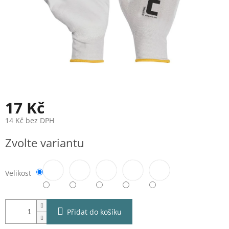
17 Kč
14 Kč bez DPH
Měrná
Zvolte variantu
cena:
Velikost
Přidat do košíku