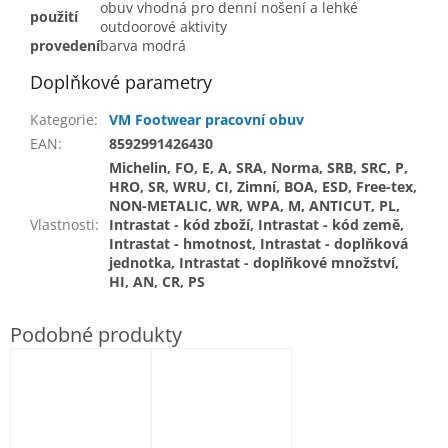
obuv vhodná pro denní nošení a lehké
použití
outdoorové aktivity
provedení
barva modrá
Doplňkové parametry
Kategorie
:
VM Footwear pracovní obuv
EAN
:
8592991426430
Michelin, FO, E, A, SRA, Norma, SRB, SRC, P,
HRO, SR, WRU, CI, Zimní, BOA, ESD, Free-tex,
NON-METALIC, WR, WPA, M, ANTICUT, PL,
Vlastnosti
:
Intrastat - kód zboží, Intrastat - kód země,
Intrastat - hmotnost, Intrastat - doplňková
jednotka, Intrastat - doplňkové množství,
HI, AN, CR, PS