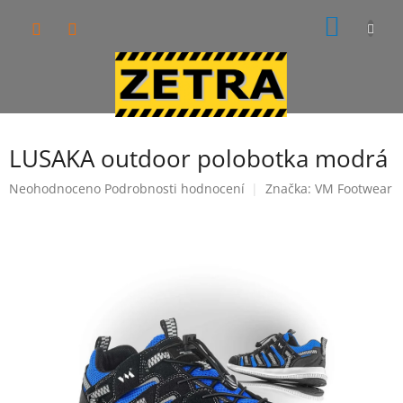
Přejít
NÁKUP
na
obsah
KOŠÍK
LUSAKA outdoor polobotka modrá
Průměrné
Neohodnoceno
Podrobnosti hodnocení
Značka:
VM Footwear
hodnocení
produktu
je
0,0
z
5
hvězdiček.