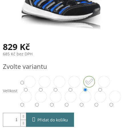
829 Kč
685 Kč bez DPH
Měrná
Zvolte variantu
cena:
Velikost
Přidat do košíku