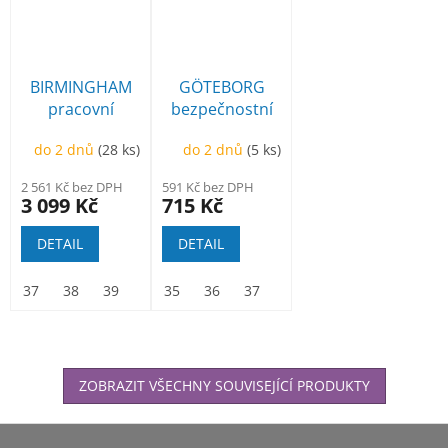
BIRMINGHAM
GÖTEBORG
pracovní
bezpečnostní
kotníková
polobotka
do 2 dnů
(28 ks)
do 2 dnů
(5 ks)
2 561 Kč bez DPH
591 Kč bez DPH
3 099 Kč
715 Kč
DETAIL
DETAIL
37
38
39
40
35
41
36
42
37
43
38
44
39
45
40
46
41
47
ZOBRAZIT VŠECHNY SOUVISEJÍCÍ PRODUKTY
Z