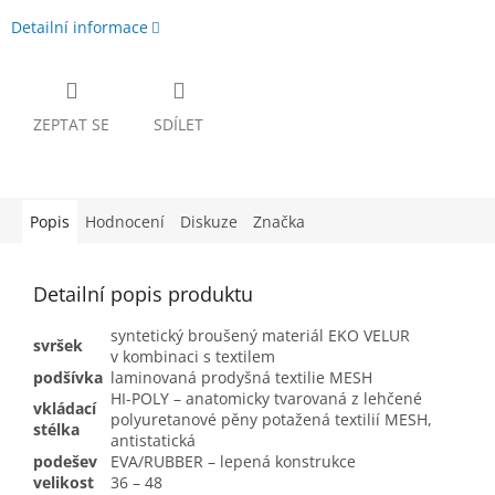
Detailní informace
ZEPTAT SE
SDÍLET
Popis
Hodnocení
Diskuze
Značka
Detailní popis produktu
syntetický broušený materiál EKO VELUR
svršek
v kombinaci s textilem
podšívka
laminovaná prodyšná textilie MESH
HI-POLY – anatomicky tvarovaná z lehčené
vkládací
polyuretanové pěny potažená textilií MESH,
stélka
antistatická
podešev
EVA/RUBBER – lepená konstrukce
velikost
36 – 48