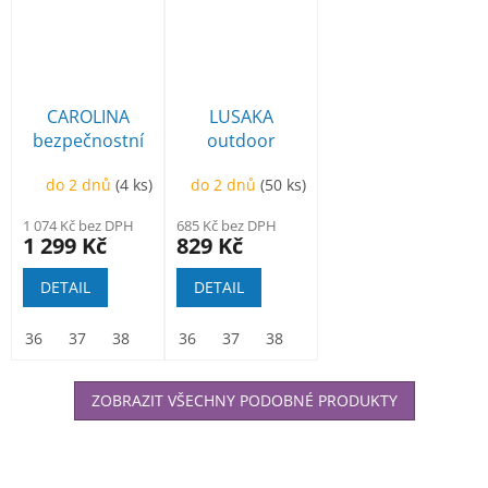
CAROLINA
LUSAKA
bezpečnostní
outdoor
polobotka
polobotka
do 2 dnů
(4 ks)
do 2 dnů
(50 ks)
modrá
1 074 Kč bez DPH
685 Kč bez DPH
1 299 Kč
829 Kč
DETAIL
DETAIL
36
37
38
39
36
40
37
41
38
42
39
43
40
44
41
45
42
46
ZOBRAZIT VŠECHNY PODOBNÉ PRODUKTY