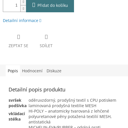
Přidat do košíku
Detailní informace
ZEPTAT SE
SDÍLET
Popis
Hodnocení
Diskuze
Detailní popis produktu
svršek
oděruvzdorný, prodyšný textil s CPU potiskem
podšívka
laminovaná prodyšná textilie MESH
HI-POLY – anatomicky tvarovaná z lehčené
vkládací
polyuretanové pěny potažená textilií MESH,
stélka
antistatická
MICHELIN-EVA/RUBBER – odolná proti