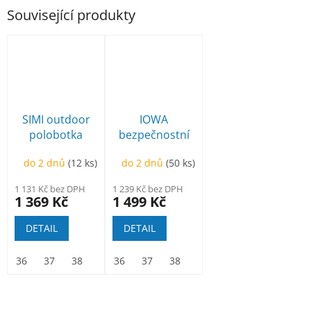
Související produkty
SIMI outdoor
IOWA
polobotka
bezpečnostní
oranžová
polobotka
do 2 dnů
(12 ks)
do 2 dnů
(50 ks)
1 131 Kč bez DPH
1 239 Kč bez DPH
1 369 Kč
1 499 Kč
DETAIL
DETAIL
36
37
38
39
36
40
37
41
38
42
39
43
40
44
41
45
42
46