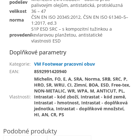
podešev
palivovým olejům, antistatická, protiskluzná
velikost
36 – 47
ČSN EN ISO 20345:2012, ČSN EN ISO 61340–5–
norma
1:2017, ed.3
S1P ESD SRC – s kompozitní tužinkou a
provedení
kevlarovou planžetou, antistatické
vlastnosti ESD
Doplňkové parametry
Kategorie
:
VM Footwear pracovní obuv
EAN
:
8592991420940
Michelin, FO, E, A, SRA, Norma, SRB, SRC, P,
HRO, SR, WRU, CI, Zimní, BOA, ESD, Free-tex,
NON-METALIC, WR, WPA, M, ANTICUT, PL,
Vlastnosti
:
Intrastat - kód zboží, Intrastat - kód země,
Intrastat - hmotnost, Intrastat - doplňková
jednotka, Intrastat - doplňkové množství,
HI, AN, CR, PS