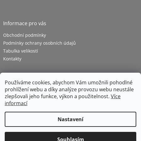
Informace pro vás
Obchodní podmínky
Podmínky ochrany osobních údajů
Tabulka velikostí
Kontakty
Používáme cookies, abychom Vám umožnili pohodlné
prohlížení webu a díky analýze provozu webu neustále
zlepšovali jeho funkce, výkon a použitelnost.
Více
informací
Vytvořil Shoptet
Nastavení
Copyright 2026
ZETRA - pracovní oděvy s.r.o.
. Všechna
Souhlasím
práva vyhrazena.
Upravit nastavení cookies