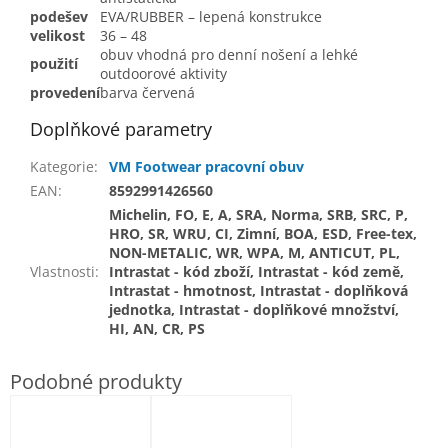
podešev
EVA/RUBBER – lepená konstrukce
velikost
36 – 48
obuv vhodná pro denní nošení a lehké
použití
outdoorové aktivity
provedení
barva červená
Doplňkové parametry
Kategorie
:
VM Footwear pracovní obuv
EAN
:
8592991426560
Michelin, FO, E, A, SRA, Norma, SRB, SRC, P,
HRO, SR, WRU, CI, Zimní, BOA, ESD, Free-tex,
NON-METALIC, WR, WPA, M, ANTICUT, PL,
Vlastnosti
:
Intrastat - kód zboží, Intrastat - kód země,
Intrastat - hmotnost, Intrastat - doplňková
jednotka, Intrastat - doplňkové množství,
HI, AN, CR, PS