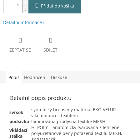
Přidat do košíku
Detailní informace
ZEPTAT SE
SDÍLET
Popis
Hodnocení
Diskuze
Detailní popis produktu
syntetický broušený materiál EKO VELUR
svršek
v kombinaci s textilem
podšívka
laminovaná prodyšná textilie MESH
HI-POLY – anatomicky tvarovaná z lehčené
vkládací
polyuretanové pěny potažená textilií MESH,
stélka
antistatická