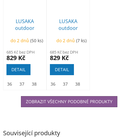
LUSAKA
LUSAKA
outdoor
outdoor
polobotka
polobotka
do 2 dnů
(50 ks)
do 2 dnů
(7 ks)
modrá
černá
685 Kč bez DPH
685 Kč bez DPH
829 Kč
829 Kč
DETAIL
DETAIL
36
37
38
39
36
40
37
41
38
42
39
43
40
44
41
45
42
46
ZOBRAZIT VŠECHNY PODOBNÉ PRODUKTY
Související produkty