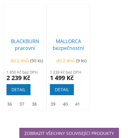
BLACKBURN
MALLORCA
pracovní
bezpečnostní
poloholeňová
polobotka
do 2 dnů
(50 ks)
do 2 dnů
(9 ks)
1 850 Kč bez DPH
1 239 Kč bez DPH
2 239 Kč
1 499 Kč
DETAIL
DETAIL
36
37
38
39
39
40
40
41
41
42
42
43
43
44
44
45
45
46
ZOBRAZIT VŠECHNY SOUVISEJÍCÍ PRODUKTY