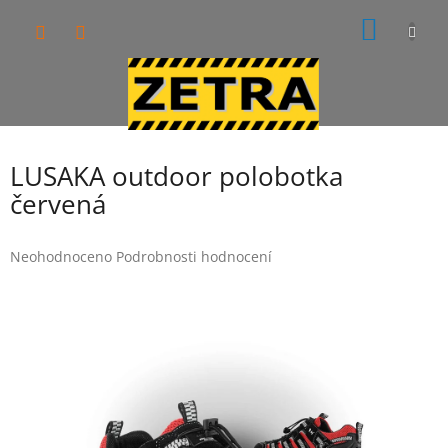
Přejít
NÁKUP
na
obsah
KOŠÍK
LUSAKA outdoor polobotka
červená
Průměrné
Neohodnoceno
Podrobnosti hodnocení
hodnocení
produktu
je
0,0
z
5
hvězdiček.