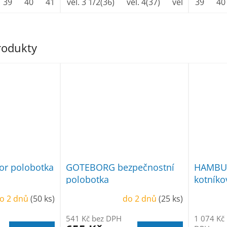
39
40
41
42
vel. 3 1/2(36)
43
44
vel. 4(37)
45
46
vel.5 (38)
47
48
39
49
40
ve
produkty
or polobotka
GOTEBORG bezpečnostní
HAMBUR
polobotka
kotníko
o 2 dnů
(50 ks)
do 2 dnů
(25 ks)
541 Kč bez DPH
1 074 Kč