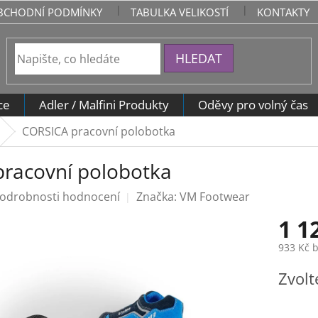
BCHODNÍ PODMÍNKY
TABULKA VELIKOSTÍ
KONTAKTY
HLEDAT
ce
Adler / Malfini Produkty
Oděvy pro volný čas
CORSICA pracovní polobotka
racovní polobotka
odrobnosti hodnocení
Značka:
VM Footwear
1 1
933 Kč 
Měrná
Zvolt
cena: