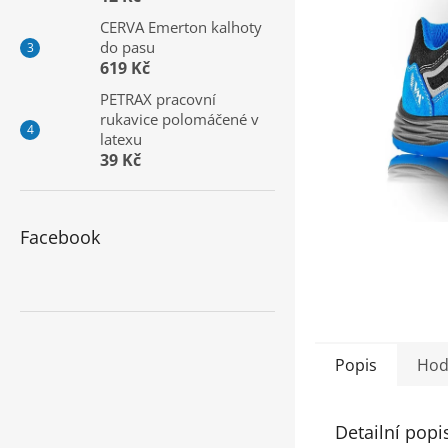
a
CERVA Emerton kalhoty
n
do pasu
e
619 Kč
l
PETRAX pracovní
rukavice polomáčené v
latexu
39 Kč
Facebook
Popis
Hod
Detailní popi