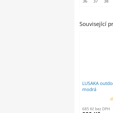
36
37
38
Související 
LUSAKA outdo
modrá
d
685 Kč bez DPH