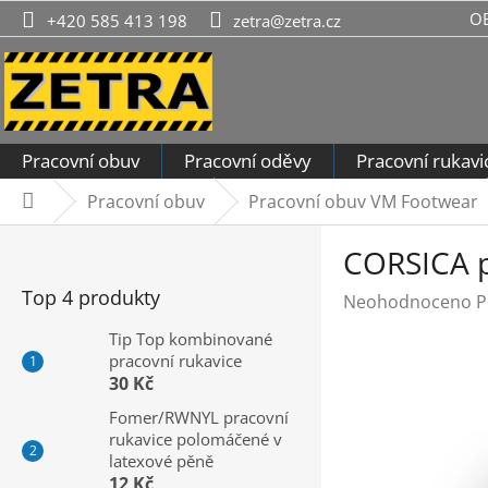
Přejít
O
+420 585 413 198
zetra@zetra.cz
na
obsah
Pracovní obuv
Pracovní oděvy
Pracovní rukavi
Pracovní obuv
Pracovní obuv VM Footwear
Domů
P
CORSICA p
o
s
Top 4 produkty
Průměrné
Neohodnoceno
P
t
hodnocení
r
Tip Top kombinované
produktu
pracovní rukavice
a
je
30 Kč
n
0,0
n
Fomer/RWNYL pracovní
z
rukavice polomáčené v
í
5
latexové pěně
hvězdiček.
p
12 Kč