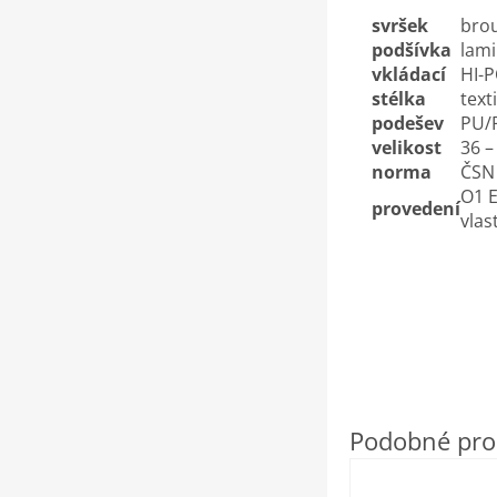
svršek
brou
podšívka
lami
vkládací
HI-P
stélka
text
podešev
PU/P
velikost
36 –
norma
ČSN 
O1 E
provedení
vlas