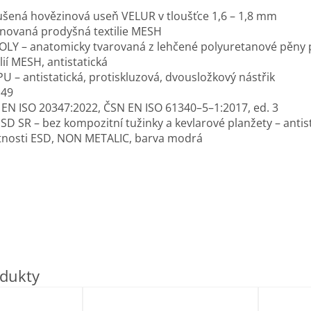
šená hovězinová useň VELUR v tloušťce 1,6 – 1,8 mm
novaná prodyšná textilie MESH
OLY – anatomicky tvarovaná z lehčené polyuretanové pěny
ilií MESH, antistatická
U – antistatická, protiskluzová, dvousložkový nástřik
 49
EN ISO 20347:2022, ČSN EN ISO 61340–5–1:2017, ed. 3
SD SR – bez kompozitní tužinky a kevlarové planžety – antis
tnosti ESD, NON METALIC, barva modrá