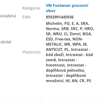
VM Footwear pracovní
Kategorie
:
obuv
 potažená
EAN
:
8592991445936
Michelin, FO, E, A, SRA,
Norma, SRB, SRC, P, HRO,
SR, WRU, CI, Zimní, BOA,
ESD, Free-tex, NON-
tatické
METALIC, WR, WPA, M,
ANTICUT, PL, Intrastat -
Vlastnosti
:
kód zboží, Intrastat - kód
země, Intrastat -
hmotnost, Intrastat -
doplňková jednotka,
Intrastat - doplňkové
množství, HI, AN, CR, PS