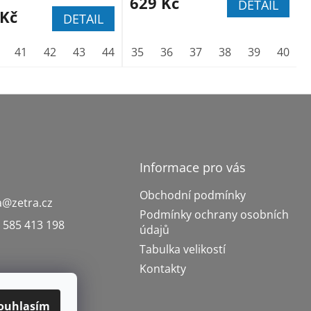
629 Kč
DETAIL
 Kč
DETAIL
44
41
45
42
46
43
47
44
48
45
35
46
36
47
37
48
38
39
40
Informace pro vás
Obchodní podmínky
a
@
zetra.cz
Podmínky ochrany osobních
 585 413 198
údajů
Tabulka velikostí
Kontakty
ouhlasím