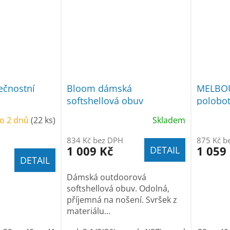
ečnostní
Bloom dámská
MELBOU
softshellová obuv
polobot
o 2 dnů
(22 ks)
Skladem
834 Kč bez DPH
875 Kč b
1 009 Kč
1 059
DETAIL
DETAIL
Dámská outdoorová
softshellová obuv. Odolná,
příjemná na nošení. Svršek z
materiálu...