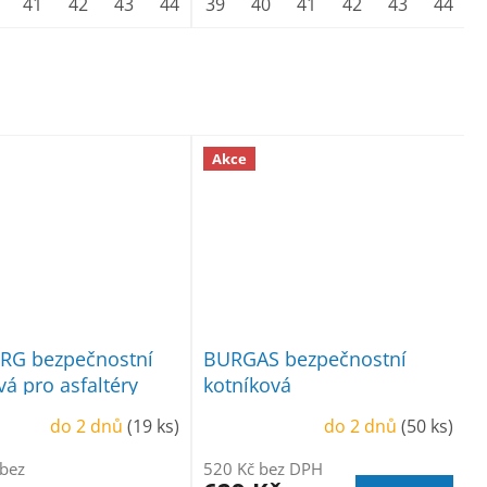
l.6 (39)
41
42
vel. 6 1/2(40)
43
44
45
39
vel.7 (41)
46
40
47
41
vel.8 (42)
48
42
43
44
Akce
G bezpečnostní
BURGAS bezpečnostní
vá pro asfaltéry
kotníková
do 2 dnů
(19 ks)
do 2 dnů
(50 ks)
 bez
520 Kč bez DPH