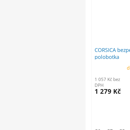
CORSICA bezp
polobotka
d
1 057 Kč bez
DPH
1 279 Kč