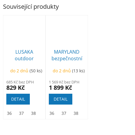
Související produkty
LUSAKA
MARYLAND
outdoor
bezpečnostní
polobotka
poloholeňová
do 2 dnů
(50 ks)
do 2 dnů
(13 ks)
modrá
685 Kč bez DPH
1 569 Kč bez DPH
829 Kč
1 899 Kč
DETAIL
DETAIL
36
37
38
39
36
40
37
41
38
42
39
43
40
44
41
45
42
46