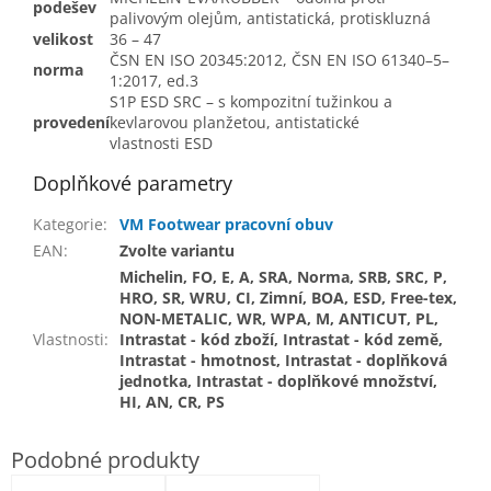
podešev
palivovým olejům, antistatická, protiskluzná
velikost
36 – 47
ČSN EN ISO 20345:2012, ČSN EN ISO 61340–5–
norma
1:2017, ed.3
S1P ESD SRC – s kompozitní tužinkou a
provedení
kevlarovou planžetou, antistatické
vlastnosti ESD
Doplňkové parametry
Kategorie
:
VM Footwear pracovní obuv
EAN
:
Zvolte variantu
Michelin, FO, E, A, SRA, Norma, SRB, SRC, P,
HRO, SR, WRU, CI, Zimní, BOA, ESD, Free-tex,
NON-METALIC, WR, WPA, M, ANTICUT, PL,
Vlastnosti
:
Intrastat - kód zboží, Intrastat - kód země,
Intrastat - hmotnost, Intrastat - doplňková
jednotka, Intrastat - doplňkové množství,
HI, AN, CR, PS