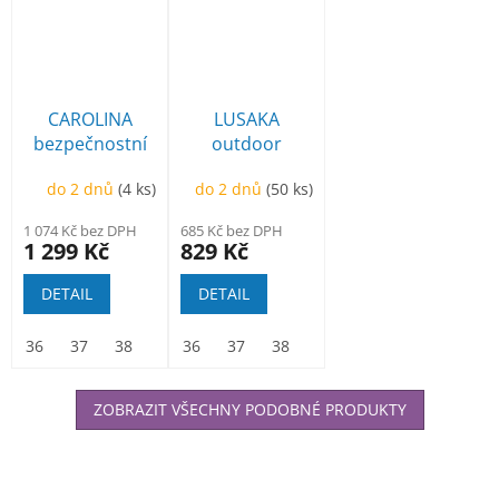
CAROLINA
LUSAKA
bezpečnostní
outdoor
polobotka
polobotka
do 2 dnů
(4 ks)
do 2 dnů
(50 ks)
modrá
1 074 Kč bez DPH
685 Kč bez DPH
1 299 Kč
829 Kč
DETAIL
DETAIL
36
37
38
39
36
40
37
41
38
42
39
43
40
44
41
45
42
46
ZOBRAZIT VŠECHNY PODOBNÉ PRODUKTY