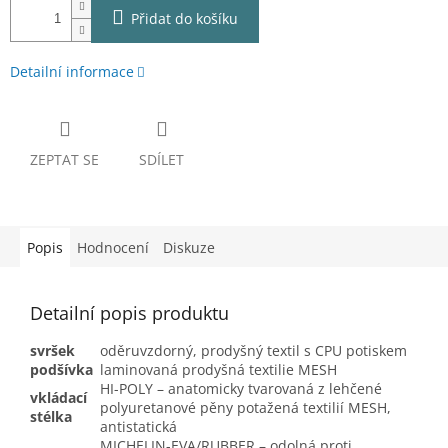
Přidat do košíku
Detailní informace
ZEPTAT SE
SDÍLET
Popis
Hodnocení
Diskuze
Detailní popis produktu
svršek
oděruvzdorný, prodyšný textil s CPU potiskem
podšívka
laminovaná prodyšná textilie MESH
HI-POLY – anatomicky tvarovaná z lehčené
vkládací
polyuretanové pěny potažená textilií MESH,
stélka
antistatická
MICHELIN-EVA/RUBBER – odolná proti